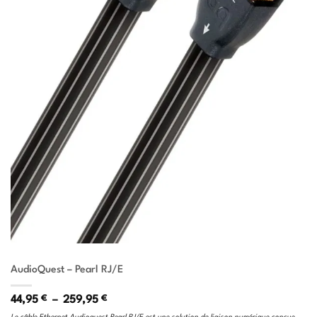
AudioQuest – Pearl RJ/E
Plage
44,95
€
–
259,95
€
de