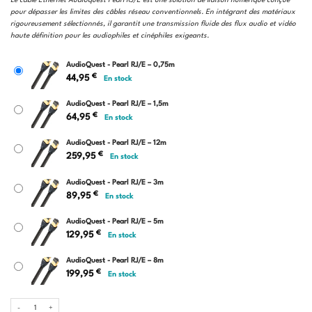
Le câble Ethernet Audioquest Pearl RJ/E est une solution de liaison numérique conçue
prix :
pour dépasser les limites des câbles réseau conventionnels. En intégrant des matériaux
44,95 €
rigoureusement sélectionnés, il garantit une transmission fluide des flux audio et vidéo
à
haute définition pour les audiophiles et cinéphiles exigeants.
259,95 €
AudioQuest - Pearl RJ/E – 0,75m
€
44,95
En stock
AudioQuest - Pearl RJ/E – 1,5m
€
64,95
En stock
AudioQuest - Pearl RJ/E – 12m
€
259,95
En stock
AudioQuest - Pearl RJ/E – 3m
€
89,95
En stock
AudioQuest - Pearl RJ/E – 5m
€
129,95
En stock
AudioQuest - Pearl RJ/E – 8m
€
199,95
En stock
quantité de AudioQuest - Pearl RJ/E