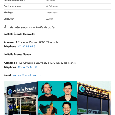
Finition connecteurs
Plaqué or
Débit maximum
10 GBits/sec
Blindage
Magnétique
Longueur
0,75 m
À très vite pour une belle écoute
.
La Belle Écoute Thionville
Adresse
: 4 Rue Abel Gance, 57100 Thionville
Téléphone
:
03 82 53 94 31
La Belle Écoute Nancy
Adresse
: 4 Rue Catherine Sauvage, 54270 Essey-lès-Nancy
Téléphone
:
03 57 29 83 30
Email
:
contact@labelleecoute.fr