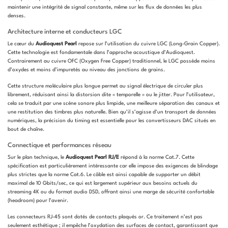
maintenir une intégrité de signal constante, même sur les flux de données les plus
denses.
Architecture interne et conducteurs LGC
Le cœur du
Audioquest Pearl
repose sur l’utilisation du cuivre LGC (Long-Grain Copper).
Cette technologie est fondamentale dans l’approche acoustique d’Audioquest.
Contrairement au cuivre OFC (Oxygen Free Copper) traditionnel, le LGC possède moins
d’oxydes et moins d’impuretés au niveau des jonctions de grains.
Cette structure moléculaire plus longue permet au signal électrique de circuler plus
librement, réduisant ainsi la distorsion dite « temporelle » ou le jitter. Pour l’utilisateur,
cela se traduit par une scène sonore plus limpide, une meilleure séparation des canaux et
une restitution des timbres plus naturelle. Bien qu’il s’agisse d’un transport de données
numériques, la précision du timing est essentielle pour les convertisseurs DAC situés en
bout de chaîne.
Connectique et performances réseau
Sur le plan technique, le
Audioquest Pearl RJ/E
répond à la norme Cat.7. Cette
spécification est particulièrement intéressante car elle impose des exigences de blindage
plus strictes que la norme Cat.6. Le câble est ainsi capable de supporter un débit
maximal de 10 Gbits/sec, ce qui est largement supérieur aux besoins actuels du
streaming 4K ou du format audio DSD, offrant ainsi une marge de sécurité confortable
(headroom) pour l’avenir.
Les connecteurs RJ-45 sont dotés de contacts plaqués or. Ce traitement n’est pas
seulement esthétique ; il empêche l’oxydation des surfaces de contact, garantissant que