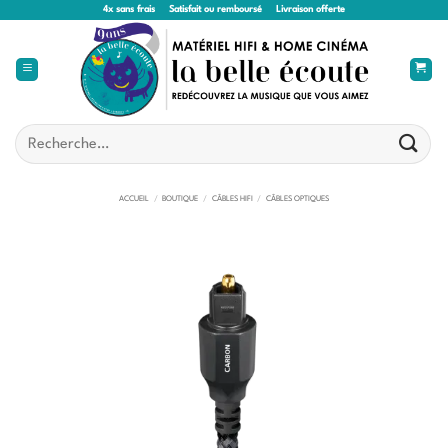
Passer
4x sans frais
Satisfait ou remboursé
Livraison offerte
au
contenu
Recherche
pour :
ACCUEIL
/
BOUTIQUE
/
CÂBLES HIFI
/
CÂBLES OPTIQUES