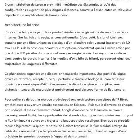
à une installation de salon à proximité immédiate des électroniques qu’à des
configurations exigeant de plus longues distances, comme la liaison entre un téléviseur
déporté et un amplificateur de home cinéma.
Architecture interne
L’apport technique majeur de ce produit réside dans la géométrie de ses conducteurs
internes. Sur les liaisons optiques conventionnelles à bas coût, le signal lumineux
transite par une fibre unique en plastique d’un diamètre relativement important de 1,0
mm. Les lois de la physique acoustique et optique démontrent que la lumière émise par
une diode LED pénètre dans ce canal sous des angles variés. Les rayons rebondissent
alors contre les parois internes à la manière d’une bille de billard, parcourant ainsi des
trajectoires de longueurs différentes.
Ce phénomène engendre une dispersion temporelle importante. Une partie du signal
arrive en retard au récepteur, ce qui perturbe le travail d’horloge du convertisseur
numérique / analogique (DAC). Ces erreurs de décodage génèrent du jitter, une
distorsion temporelle mesurable et parfaitement audible sous forme de flou sonore.
Pour pallier ce défaut, la marque a développé une architecture constituée de 19 fibres
synthétiques à ouverture étroite assemblées en faisceau. Puisque le diamètre de chaque
brin individuel est extrêmement réduit, l’angle d’incidence de la lumière se trouve
mécaniquement limité. Les opportunités de rebonds chaotiques sont minimisées, forçant
le flux lumineux à suivre une trajectoire beaucoup plus rectiligne. Bien que ce procédé
réduise légèrement la quantité totale de lumière transmise, le flux résiduel émerge du
câble dans une enveloppe temporelle extrêmement resserrée, offrant un signal d’une
précision temporelle rigoureuse à l’appareil de traitement.