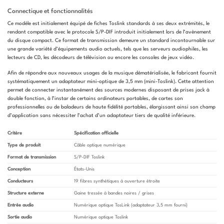
Connectique et fonctionnalités
Ce modèle est initialement équipé de fiches Toslink standards à ses deux extrémités, le
rendant compatible avec le protocole S/P-DIF introduit initialement lors de l’avènement
du disque compact. Ce format de transmission demeure un standard incontournable sur
une grande variété d’équipements audio actuels, tels que les serveurs audiophiles, les
lecteurs de CD, les décodeurs de télévision ou encore les consoles de jeux vidéo.
Afin de répondre aux nouveaux usages de la musique dématérialisée, le fabricant fournit
systématiquement un adaptateur mini-optique de 3,5 mm (mini-Toslink). Cette attention
permet de connecter instantanément des sources modernes disposant de prises jack à
double fonction, à l’instar de certains ordinateurs portables, de cartes son
professionnelles ou de baladeurs de haute fidélité portables, élargissant ainsi son champ
d’application sans nécessiter l’achat d’un adaptateur tiers de qualité inférieure.
Critère
Spécification officielle
Type de produit
Câble optique numérique
Format de transmission
S/P-DIF Toslink
Conception
États-Unis
Conducteurs
19 fibres synthétiques à ouverture étroite
Structure externe
Gaine tressée à bandes noires / grises
Entrée audio
Numérique optique TosLink (adaptateur 3,5 mm fourni)
Sortie audio
Numérique optique Toslink