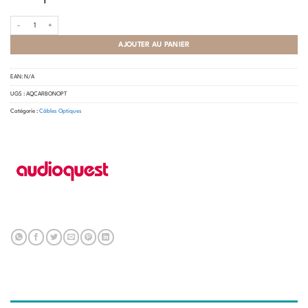
quantité de AudioQuest - Carbon Optique
AJOUTER AU PANIER
EAN:
N/A
UGS :
AQCARBONOPT
Catégorie :
Câbles Optiques