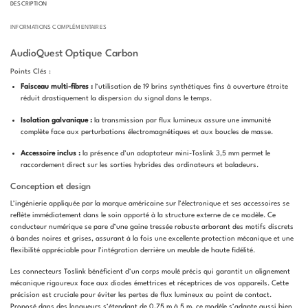
DESCRIPTION
INFORMATIONS COMPLÉMENTAIRES
AudioQuest Optique Carbon
Points Clés :
Faisceau multi-fibres :
l’utilisation de 19 brins synthétiques fins à ouverture étroite
réduit drastiquement la dispersion du signal dans le temps.
Isolation galvanique :
la transmission par flux lumineux assure une immunité
complète face aux perturbations électromagnétiques et aux boucles de masse.
Accessoire inclus :
la présence d’un adaptateur mini-Toslink 3,5 mm permet le
raccordement direct sur les sorties hybrides des ordinateurs et baladeurs.
Conception et design
L’ingénierie appliquée par la marque américaine sur l’électronique et ses accessoires se
reflète immédiatement dans le soin apporté à la structure externe de ce modèle. Ce
conducteur numérique se pare d’une gaine tressée robuste arborant des motifs discrets
à bandes noires et grises, assurant à la fois une excellente protection mécanique et une
flexibilité appréciable pour l’intégration derrière un meuble de haute fidélité.
Les connecteurs Toslink bénéficient d’un corps moulé précis qui garantit un alignement
mécanique rigoureux face aux diodes émettrices et réceptrices de vos appareils. Cette
précision est cruciale pour éviter les pertes de flux lumineux au point de contact.
Proposé dans des longueurs s’étendant de 0,75 m à 5 m, ce modèle s’adapte aussi bien