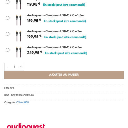
€
119,95
En stock (peut être commandé)
Audioquest - Cinnamon USB-C > C – 1,5m
€
159,95
En stock (peut être commandé)
Audioquest - Cinnamon USB-C > C – 3m
€
199,95
En stock (peut être commandé)
Audioquest - Cinnamon USB-C > C – 5m
€
249,95
En stock (peut être commandé)
quantité de Audioquest - Cinnamon USB-C > C
AJOUTER AU PANIER
EAN:
N/A
UGS :
AQCARBONCOAX-20
Catégorie :
Câbles USB