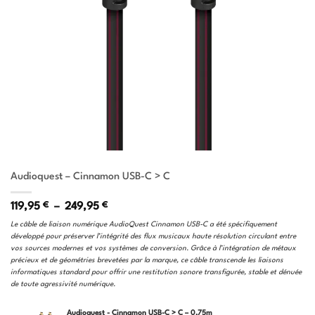
Audioquest – Cinnamon USB-C > C
Plage
119,95
€
–
249,95
€
de
Le câble de liaison numérique AudioQuest Cinnamon USB-C a été spécifiquement
prix :
développé pour préserver l’intégrité des flux musicaux haute résolution circulant entre
119,95 €
vos sources modernes et vos systèmes de conversion. Grâce à l’intégration de métaux
à
précieux et de géométries brevetées par la marque, ce câble transcende les liaisons
249,95 €
informatiques standard pour offrir une restitution sonore transfigurée, stable et dénuée
de toute agressivité numérique.
Audioquest - Cinnamon USB-C > C – 0,75m