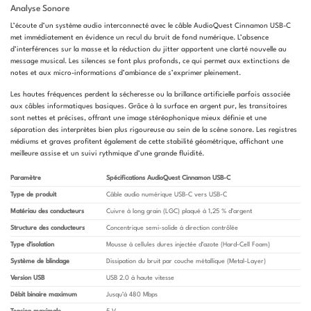
Analyse Sonore
L’écoute d’un système audio interconnecté avec le câble AudioQuest Cinnamon USB-C
met immédiatement en évidence un recul du bruit de fond numérique. L’absence
d’interférences sur la masse et la réduction du jitter apportent une clarté nouvelle au
message musical. Les silences se font plus profonds, ce qui permet aux extinctions de
notes et aux micro-informations d’ambiance de s’exprimer pleinement.
Les hautes fréquences perdent la sécheresse ou la brillance artificielle parfois associée
aux câbles informatiques basiques. Grâce à la surface en argent pur, les transitoires
sont nettes et précises, offrant une image stéréophonique mieux définie et une
séparation des interprètes bien plus rigoureuse au sein de la scène sonore. Les registres
médiums et graves profitent également de cette stabilité géométrique, affichant une
meilleure assise et un suivi rythmique d’une grande fluidité.
Paramètre
Spécifications AudioQuest Cinnamon USB-C
Type de produit
Câble audio numérique USB-C vers USB-C
Matériau des conducteurs
Cuivre à long grain (LGC) plaqué à 1,25 % d’argent
Structure des conducteurs
Concentrique semi-solide à direction contrôlée
Type d’isolation
Mousse à cellules dures injectée d’azote (Hard-Cell Foam)
Système de blindage
Dissipation du bruit par couche métallique (Metal-Layer)
Version USB
USB 2.0 à haute vitesse
Débit binaire maximum
Jusqu’à 480 Mbps