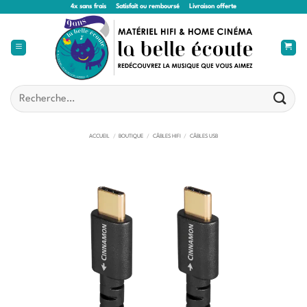
Passer
4x sans frais
Satisfait ou remboursé
Livraison offerte
au
contenu
Recherche
pour :
ACCUEIL
/
BOUTIQUE
/
CÂBLES HIFI
/
CÂBLES USB