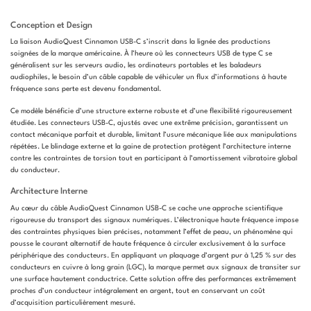
Conception et Design
La liaison AudioQuest Cinnamon USB-C s’inscrit dans la lignée des productions
soignées de la marque américaine. À l’heure où les connecteurs USB de type C se
généralisent sur les serveurs audio, les ordinateurs portables et les baladeurs
audiophiles, le besoin d’un câble capable de véhiculer un flux d’informations à haute
fréquence sans perte est devenu fondamental.
Ce modèle bénéficie d’une structure externe robuste et d’une flexibilité rigoureusement
étudiée. Les connecteurs USB-C, ajustés avec une extrême précision, garantissent un
contact mécanique parfait et durable, limitant l’usure mécanique liée aux manipulations
répétées. Le blindage externe et la gaine de protection protègent l’architecture interne
contre les contraintes de torsion tout en participant à l’amortissement vibratoire global
du conducteur.
Architecture Interne
Au cœur du câble AudioQuest Cinnamon USB-C se cache une approche scientifique
rigoureuse du transport des signaux numériques. L’électronique haute fréquence impose
des contraintes physiques bien précises, notamment l’effet de peau, un phénomène qui
pousse le courant alternatif de haute fréquence à circuler exclusivement à la surface
périphérique des conducteurs. En appliquant un plaquage d’argent pur à 1,25 % sur des
conducteurs en cuivre à long grain (LGC), la marque permet aux signaux de transiter sur
une surface hautement conductrice. Cette solution offre des performances extrêmement
proches d’un conducteur intégralement en argent, tout en conservant un coût
d’acquisition particulièrement mesuré.