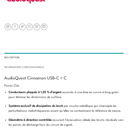
DESCRIPTION
INFORMATIONS COMPLÉMENTAIRES
AudioQuest Cinnamon USB-C > C
Points Clés
Conducteurs plaqués à 1,25 % d’argent
associés à une âme en cuivre à long grain
pour éliminer les distorsions de surface.
Système exclusif de dissipation du bruit
par couche métallique qui intercepte les
perturbations radiofréquences avant qu’elles ne contaminent la référence de masse.
Géométrie à direction contrôlée
assurant l’évacuation idéale des bruits résiduels vers
les points de décharge hors du circuit de signal.