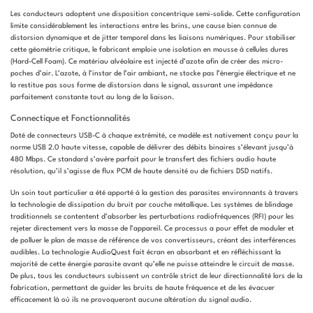
Les conducteurs adoptent une disposition concentrique semi-solide. Cette configuration
limite considérablement les interactions entre les brins, une cause bien connue de
distorsion dynamique et de jitter temporel dans les liaisons numériques. Pour stabiliser
cette géométrie critique, le fabricant emploie une isolation en mousse à cellules dures
(Hard-Cell Foam). Ce matériau alvéolaire est injecté d’azote afin de créer des micro-
poches d’air. L’azote, à l’instar de l’air ambiant, ne stocke pas l’énergie électrique et ne
la restitue pas sous forme de distorsion dans le signal, assurant une impédance
parfaitement constante tout au long de la liaison.
Connectique et Fonctionnalités
Doté de connecteurs USB-C à chaque extrémité, ce modèle est nativement conçu pour la
norme USB 2.0 haute vitesse, capable de délivrer des débits binaires s’élevant jusqu’à
480 Mbps. Ce standard s’avère parfait pour le transfert des fichiers audio haute
résolution, qu’il s’agisse de flux PCM de haute densité ou de fichiers DSD natifs.
Un soin tout particulier a été apporté à la gestion des parasites environnants à travers
la technologie de dissipation du bruit par couche métallique. Les systèmes de blindage
traditionnels se contentent d’absorber les perturbations radiofréquences (RFI) pour les
rejeter directement vers la masse de l’appareil. Ce processus a pour effet de moduler et
de polluer le plan de masse de référence de vos convertisseurs, créant des interférences
audibles. La technologie AudioQuest fait écran en absorbant et en réfléchissant la
majorité de cette énergie parasite avant qu’elle ne puisse atteindre le circuit de masse.
De plus, tous les conducteurs subissent un contrôle strict de leur directionnalité lors de la
fabrication, permettant de guider les bruits de haute fréquence et de les évacuer
efficacement là où ils ne provoqueront aucune altération du signal audio.