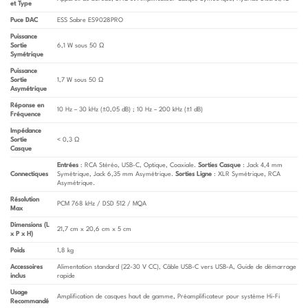
et Type
Puce DAC
ESS Sabre ES9028PRO
Puissance
Sortie
6,1 W sous 50 Ω
Symétrique
Puissance
Sortie
1,7 W sous 50 Ω
Asymétrique
Réponse en
10 Hz – 30 kHz (±0,05 dB) ; 10 Hz – 200 kHz (±1 dB)
Fréquence
Impédance
Sortie
< 0,3 Ω
Casque
Entrées
: RCA Stéréo, USB-C, Optique, Coaxiale.
Sorties Casque
: Jack 4,4 mm
Connectiques
Symétrique, Jack 6,35 mm Asymétrique.
Sorties Ligne
: XLR Symétrique, RCA
Asymétrique.
Résolution
PCM 768 kHz / DSD 512 / MQA
Max
Dimensions (L
21,7 cm x 20,6 cm x 5 cm
x P x H)
Poids
1,8 kg
Accessoires
Alimentation standard (22-30 V CC), Câble USB-C vers USB-A, Guide de démarrage
inclus
rapide
Usage
Amplification de casques haut de gamme, Préamplificateur pour système Hi-Fi
Recommandé