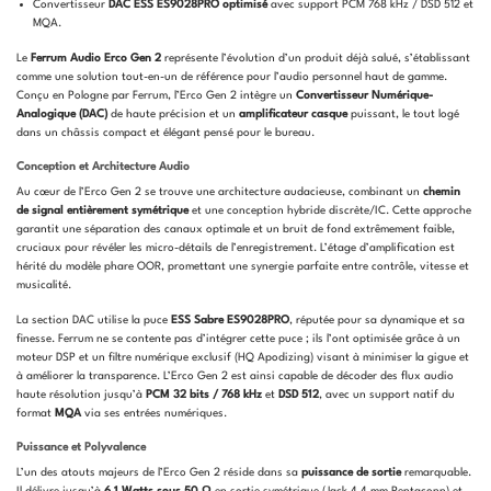
Convertisseur
DAC ESS ES9028PRO optimisé
avec support PCM 768 kHz / DSD 512 et
MQA.
Le
Ferrum Audio Erco Gen 2
représente l’évolution d’un produit déjà salué, s’établissant
comme une solution tout-en-un de référence pour l’audio personnel haut de gamme.
Conçu en Pologne par Ferrum, l’Erco Gen 2 intègre un
Convertisseur Numérique-
Analogique (DAC)
de haute précision et un
amplificateur casque
puissant, le tout logé
dans un châssis compact et élégant pensé pour le bureau.
Conception et Architecture Audio
Au cœur de l’Erco Gen 2 se trouve une architecture audacieuse, combinant un
chemin
de signal entièrement symétrique
et une conception hybride discrète/IC. Cette approche
garantit une séparation des canaux optimale et un bruit de fond extrêmement faible,
cruciaux pour révéler les micro-détails de l’enregistrement. L’étage d’amplification est
hérité du modèle phare OOR, promettant une synergie parfaite entre contrôle, vitesse et
musicalité.
La section DAC utilise la puce
ESS Sabre ES9028PRO
, réputée pour sa dynamique et sa
finesse. Ferrum ne se contente pas d’intégrer cette puce ; ils l’ont optimisée grâce à un
moteur DSP et un filtre numérique exclusif (HQ Apodizing) visant à minimiser la gigue et
à améliorer la transparence. L’Erco Gen 2 est ainsi capable de décoder des flux audio
haute résolution jusqu’à
PCM 32 bits / 768 kHz
et
DSD 512
, avec un support natif du
format
MQA
via ses entrées numériques.
Puissance et Polyvalence
L’un des atouts majeurs de l’Erco Gen 2 réside dans sa
puissance de sortie
remarquable.
Il délivre jusqu’à
6,1 Watts sous 50 Ω
en sortie symétrique (Jack 4.4 mm Pentaconn) et