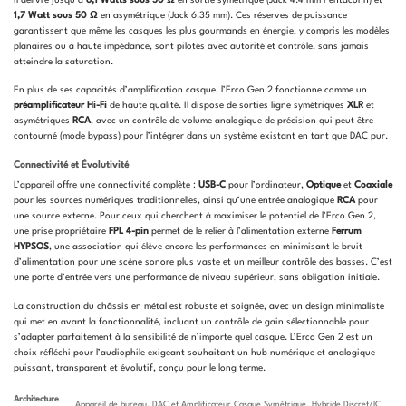
1,7 Watt sous 50 Ω
en asymétrique (Jack 6.35 mm). Ces réserves de puissance
garantissent que même les casques les plus gourmands en énergie, y compris les modèles
planaires ou à haute impédance, sont pilotés avec autorité et contrôle, sans jamais
atteindre la saturation.
En plus de ses capacités d’amplification casque, l’Erco Gen 2 fonctionne comme un
préamplificateur Hi-Fi
de haute qualité. Il dispose de sorties ligne symétriques
XLR
et
asymétriques
RCA
, avec un contrôle de volume analogique de précision qui peut être
contourné (mode bypass) pour l’intégrer dans un système existant en tant que DAC pur.
Connectivité et Évolutivité
L’appareil offre une connectivité complète :
USB-C
pour l’ordinateur,
Optique
et
Coaxiale
pour les sources numériques traditionnelles, ainsi qu’une entrée analogique
RCA
pour
une source externe. Pour ceux qui cherchent à maximiser le potentiel de l’Erco Gen 2,
une prise propriétaire
FPL 4-pin
permet de le relier à l’alimentation externe
Ferrum
HYPSOS
, une association qui élève encore les performances en minimisant le bruit
d’alimentation pour une scène sonore plus vaste et un meilleur contrôle des basses. C’est
une porte d’entrée vers une performance de niveau supérieur, sans obligation initiale.
La construction du châssis en métal est robuste et soignée, avec un design minimaliste
qui met en avant la fonctionnalité, incluant un contrôle de gain sélectionnable pour
s’adapter parfaitement à la sensibilité de n’importe quel casque. L’Erco Gen 2 est un
choix réfléchi pour l’audiophile exigeant souhaitant un hub numérique et analogique
puissant, transparent et évolutif, conçu pour le long terme.
Architecture
Appareil de bureau, DAC et Amplificateur Casque Symétrique, Hybride Discret/IC