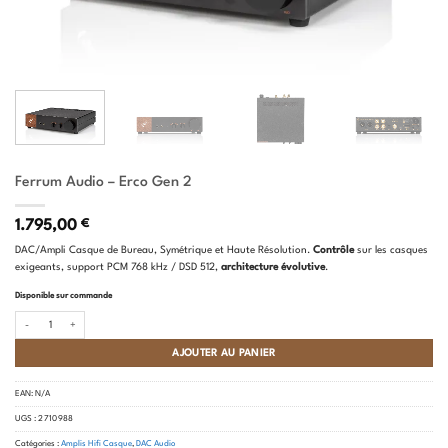
Ferrum Audio – Erco Gen 2
1.795,00
€
DAC/Ampli Casque de Bureau, Symétrique et Haute Résolution.
Contrôle
sur les casques
exigeants, support PCM 768 kHz / DSD 512,
architecture évolutive
.
Disponible sur commande
quantité de Ferrum Audio - Erco Gen 2
AJOUTER AU PANIER
EAN:
N/A
UGS :
2 710 988
Catégories :
Amplis Hifi Casque
,
DAC Audio