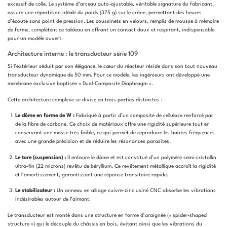
excessif de colle. Le système d’arceau auto-ajustable, véritable signature du fabricant,
assure une répartition idéale du poids (375 g) sur le crâne, permettant des heures
d’écoute sans point de pression. Les coussinets en velours, remplis de mousse à mémoire
de forme, complètent ce tableau en offrant un contact doux et respirant, indispensable
pour un modèle ouvert.
Architecture interne : le transducteur série 109
Si l’extérieur séduit par son élégance, le cœur du réacteur réside dans son tout nouveau
transducteur dynamique de 50 mm. Pour ce modèle, les ingénieurs ont développé une
membrane exclusive baptisée « Dual-Composite Diaphragm ».
Cette architecture complexe se divise en trois parties distinctes :
Le dôme en forme de W :
Fabriqué à partir d’un composite de cellulose renforcé par
de la fibre de carbone. Ce choix de matériaux offre une rigidité supérieure tout en
conservant une masse très faible, ce qui permet de reproduire les hautes fréquences
avec une grande précision et de réduire les résonances parasites.
Le tore (suspension) :
Il entoure le dôme et est constitué d’un polymère semi-cristallin
ultra-fin (22 microns) revêtu de béryllium. Ce revêtement métallique accroît la rigidité
et l’amortissement, garantissant une réponse transitoire rapide.
Le stabilisateur :
Un anneau en alliage cuivre-zinc usiné CNC absorbe les vibrations
indésirables autour de l’aimant.
Le transducteur est monté dans une structure en forme d’araignée (« spider-shaped
structure ») qui le découple du châssis en bois, évitant ainsi que les vibrations du