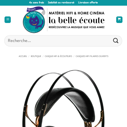
Passer
4x sans frais
Satisfait ou remboursé
Livraison offerte
au
contenu
Recherche
pour :
ACCUEIL
/
BOUTIQUE
/
CASQUE HIFI & ÉCOUTEURS
/
CASQUES HIFI FILAIRES OUVERTS