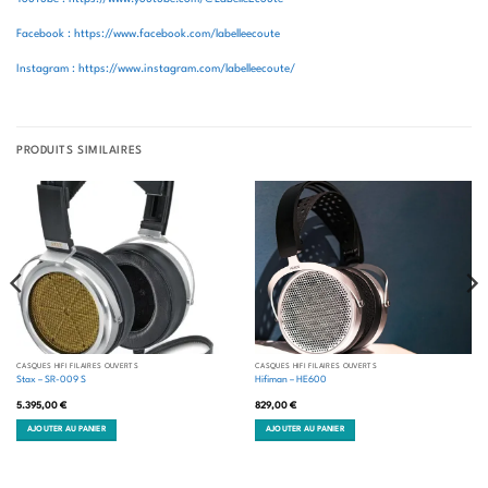
Facebook : https://www.facebook.com/labelleecoute
Instagram : https://www.instagram.com/labelleecoute/
PRODUITS SIMILAIRES
CASQUES HIFI FILAIRES OUVERTS
CASQUES HIFI FILAIRES OUVERTS
Stax – SR-009 S
Hifiman – HE600
5.395,00
€
829,00
€
AJOUTER AU PANIER
AJOUTER AU PANIER