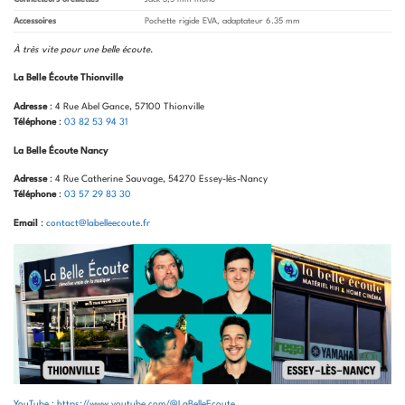
Accessoires
Pochette rigide EVA, adaptateur 6.35 mm
À très vite pour une belle écoute
.
La Belle Écoute Thionville
Adresse
: 4 Rue Abel Gance, 57100 Thionville
Téléphone
:
03 82 53 94 31
La Belle Écoute Nancy
Adresse
: 4 Rue Catherine Sauvage, 54270 Essey-lès-Nancy
Téléphone
:
03 57 29 83 30
Email
:
contact@labelleecoute.fr
YouTube : https://www.youtube.com/@LaBelleEcoute