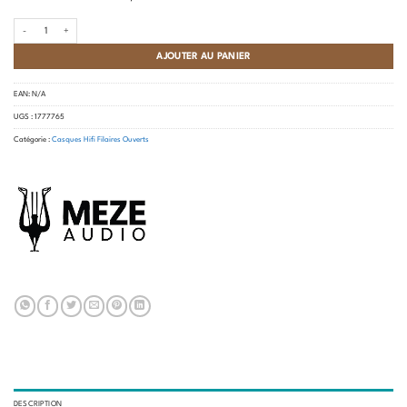
quantité de Meze - 109 Pro
AJOUTER AU PANIER
EAN:
N/A
UGS :
1777765
Catégorie :
Casques Hifi Filaires Ouverts
DESCRIPTION