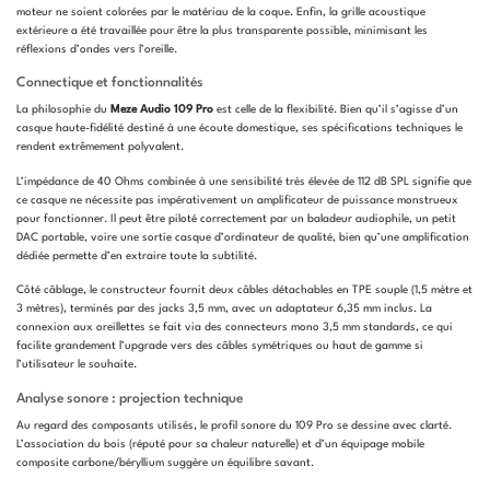
moteur ne soient colorées par le matériau de la coque. Enfin, la grille acoustique
extérieure a été travaillée pour être la plus transparente possible, minimisant les
réflexions d’ondes vers l’oreille.
Connectique et fonctionnalités
La philosophie du
Meze Audio 109 Pro
est celle de la flexibilité. Bien qu’il s’agisse d’un
casque haute-fidélité destiné à une écoute domestique, ses spécifications techniques le
rendent extrêmement polyvalent.
L’impédance de 40 Ohms combinée à une sensibilité très élevée de 112 dB SPL signifie que
ce casque ne nécessite pas impérativement un amplificateur de puissance monstrueux
pour fonctionner. Il peut être piloté correctement par un baladeur audiophile, un petit
DAC portable, voire une sortie casque d’ordinateur de qualité, bien qu’une amplification
dédiée permette d’en extraire toute la subtilité.
Côté câblage, le constructeur fournit deux câbles détachables en TPE souple (1,5 mètre et
3 mètres), terminés par des jacks 3,5 mm, avec un adaptateur 6,35 mm inclus. La
connexion aux oreillettes se fait via des connecteurs mono 3,5 mm standards, ce qui
facilite grandement l’upgrade vers des câbles symétriques ou haut de gamme si
l’utilisateur le souhaite.
Analyse sonore : projection technique
Au regard des composants utilisés, le profil sonore du 109 Pro se dessine avec clarté.
L’association du bois (réputé pour sa chaleur naturelle) et d’un équipage mobile
composite carbone/béryllium suggère un équilibre savant.