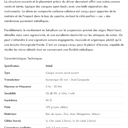
La structure ouverte et le placement précis du driver devraient offrir une scène sonore
vaste et aérée, typique des casques open-back, avec une belle séparation des
instruments. Le dôme en composite carbone-cellulose est conçu pour apporter de la
matière et de l’impact dans le bas du spectre, évitant le côté parfois « sec » des
membranes purement métalliques.
Parallèlement, le revêtement en béryllium sur la suspension promet des aigus filant haut,
détaillés mais sans agressivité, et une excellente réactivité sur les attaques de notes. On
peut s’attendre à une signature sonore engageante, musicale et organique, plutôt qu’à
une écoute chirurgicale froide. C’est un casque conçu pour le plaisir d’écoute, capable de
révéler les micro-détails tout en conservant une fluidité mélodique.
Caractéristiques Techniques
Spécification
Détail
Type
Casque circum-aural ouvert
Transducteur
Dynamique 50 mm – Dual Composite
Réponse en fréquence
5 Hz – 30 kHz
Sensibilité
112 dB SPL à 1 kHz, 1 mW
Impédance
40 Ω
Poids
375 g (sans câbles)
Matériaux
Bois de noyer, Zinc, Acier Manganèse, Velours
Câbles fournis
1x 1,5m (Jack 3.5mm), 1x 3m (Jack 3.5mm)
Connecteurs oreillettes
Jack 3,5 mm mono