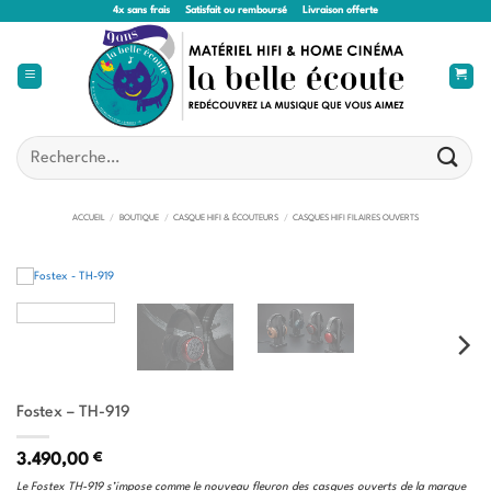
Passer
4x sans frais
Satisfait ou remboursé
Livraison offerte
au
contenu
Recherche
pour :
ACCUEIL
/
BOUTIQUE
/
CASQUE HIFI & ÉCOUTEURS
/
CASQUES HIFI FILAIRES OUVERTS
Fostex – TH-919
3.490,00
€
Le Fostex TH-919 s’impose comme le nouveau fleuron des casques ouverts de la marque