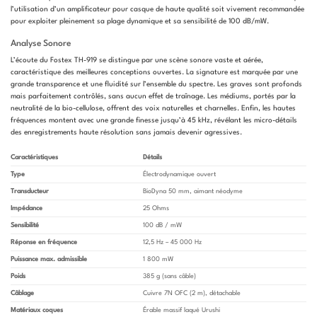
l’utilisation d’un amplificateur pour casque de haute qualité soit vivement recommandée
pour exploiter pleinement sa plage dynamique et sa sensibilité de 100 dB/mW.
Analyse Sonore
L’écoute du Fostex TH-919 se distingue par une scène sonore vaste et aérée,
caractéristique des meilleures conceptions ouvertes. La signature est marquée par une
grande transparence et une fluidité sur l’ensemble du spectre. Les graves sont profonds
mais parfaitement contrôlés, sans aucun effet de traînage. Les médiums, portés par la
neutralité de la bio-cellulose, offrent des voix naturelles et charnelles. Enfin, les hautes
fréquences montent avec une grande finesse jusqu’à 45 kHz, révélant les micro-détails
des enregistrements haute résolution sans jamais devenir agressives.
Caractéristiques
Détails
Type
Électrodynamique ouvert
Transducteur
BioDyna 50 mm, aimant néodyme
Impédance
25 Ohms
Sensibilité
100 dB / mW
Réponse en fréquence
12,5 Hz – 45 000 Hz
Puissance max. admissible
1 800 mW
Poids
385 g (sans câble)
Câblage
Cuivre 7N OFC (2 m), détachable
Matériaux coques
Érable massif laqué Urushi