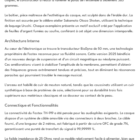
coques, le constructeur a réussi à ramener le poids de l’ensemble à seulement 385
grammes.
Le boîtier, pièce maîtresse de l’esthétique du casque, est sculpté dans de l’érable dur. La
finition est assurée par le célèbre atelier Sakamoto Otozo Shoten, utilisant la technique
de laquage Urushi. Chaque exemplaire présente un motif exclusif créé par l’application
de feuilles d’argent fumées au soufre, conférant à cet objet une dimension intemporelle.
Architecture Interne
Au cœur de l’électronique se trouve le transducteur BioDyna de 50 mm, une technologie
propriétaire de Fostex reconnue pour sa fluidité sonore. Cette version 2025 bénéficie
d’un nouveau design de suspension et d’un circuit magnétique au néodyme puissant.
Ces améliorations visent à stabiliser l’amplitude de la membrane, permettant d’obtenir
des fréquences graves extrêmement tendues et précises, tout en éliminant les résonances
parasites qui pourraient troubler le message musical.
L’arceau est habillé de cuir de mouton naturel, tandis que les coussinets utilisent un cuir
synthétique à base de protéines de soie, sélectionné pour sa durabilité trois fois
supérieure aux matériaux classiques et sa douceur au contact de la peau.
Connectique et Fonctionnalités
La connectivité du Fostex TH-919 a été pensée pour les audiophiles exigeants. Le casque
dispose d’un système de câble amovible via des connecteurs à deux broches. Le câble
fourni, d’une longueur de 2 mètres, est fabriqué à partir de cuivre OFC de grade 7N,
garantissant une pureté de transfert du signal à 99,99999 %.
La faible impédance de 25 Ohms rend ce modèle relativement facile à alimenter, bien que