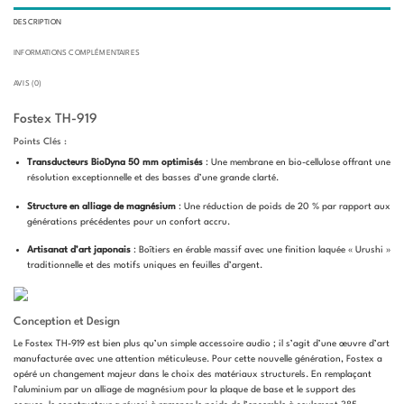
DESCRIPTION
INFORMATIONS COMPLÉMENTAIRES
AVIS (0)
Fostex TH-919
Points Clés :
Transducteurs BioDyna 50 mm optimisés
: Une membrane en bio-cellulose offrant une
résolution exceptionnelle et des basses d’une grande clarté.
Structure en alliage de magnésium
: Une réduction de poids de 20 % par rapport aux
générations précédentes pour un confort accru.
Artisanat d’art japonais
: Boîtiers en érable massif avec une finition laquée « Urushi »
traditionnelle et des motifs uniques en feuilles d’argent.
Conception et Design
Le Fostex TH-919 est bien plus qu’un simple accessoire audio ; il s’agit d’une œuvre d’art
manufacturée avec une attention méticuleuse. Pour cette nouvelle génération, Fostex a
opéré un changement majeur dans le choix des matériaux structurels. En remplaçant
l’aluminium par un alliage de magnésium pour la plaque de base et le support des