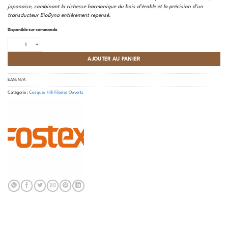
japonaise, combinant la richesse harmonique du bois d’érable et la précision d’un
transducteur BioDyna entièrement repensé.
Disponible sur commande
quantité de Fostex - TH-919
AJOUTER AU PANIER
EAN:
N/A
Catégorie :
Casques Hifi Filaires Ouverts