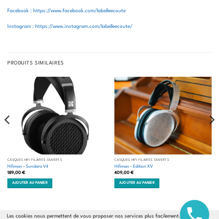
Facebook : https://www.facebook.com/labelleecoute
Instagram : https://www.instagram.com/labelleecoute/
PRODUITS SIMILAIRES
CASQUES HIFI FILAIRES OUVERTS
CASQUES HIFI FILAIRES OUVERTS
Hifiman – Sundara V4
Hifiman – Edition XV
189,00
€
409,00
€
AJOUTER AU PANIER
AJOUTER AU PANIER
Les cookies nous permettent de vous proposer nos services plus facilement. En