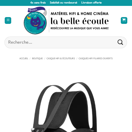
Passer
4x sans frais
Satisfait ou remboursé
Livraison offerte
au
contenu
Recherche
pour :
ACCUEIL
/
BOUTIQUE
/
CASQUE HIFI & ÉCOUTEURS
/
CASQUES HIFI FILAIRES OUVERTS