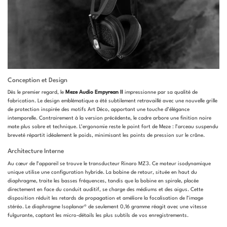
Conception et Design
Dès le premier regard, le
Meze Audio Empyrean II
impressionne par sa qualité de
fabrication. Le design emblématique a été subtilement retravaillé avec une nouvelle grille
de protection inspirée des motifs Art Déco, apportant une touche d’élégance
intemporelle. Contrairement à la version précédente, le cadre arbore une finition noire
mate plus sobre et technique. L’ergonomie reste le point fort de Meze : l’arceau suspendu
breveté répartit idéalement le poids, minimisant les points de pression sur le crâne.
Architecture Interne
Au cœur de l’appareil se trouve le transducteur Rinaro MZ3. Ce moteur isodynamique
unique utilise une configuration hybride. La bobine de retour, située en haut du
diaphragme, traite les basses fréquences, tandis que la bobine en spirale, placée
directement en face du conduit auditif, se charge des médiums et des aigus. Cette
disposition réduit les retards de propagation et améliore la focalisation de l’image
stéréo. Le diaphragme Isoplanar® de seulement 0,16 gramme réagit avec une vitesse
fulgurante, captant les micro-détails les plus subtils de vos enregistrements.