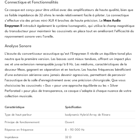
Connectique et Fonctionnalités
Ce casque est conçu pour être utilisé avec des amplificateurs de haute qualité, bien que
sa faible impédance de 32 ohms le rende relativement facile à piloter. La connectique
s’effectue via des prises mini-XLR 4 broches de haute précision. Le
Meze Audio
Empyrean II
introduit également le système Isomagnetic, qui utilise le champ magnétique
du transducteur pour maintenir les coussinets en place tout en améliorant l’efficacité du
rayonnement sonore vers l’oreille.
Analyse Sonore
L’écoute du convertisseur acoustique qu’est l’Empyrean II révèle un équilibre tonal plus
neutre que la première version. Les basses sont mieux tendues, offrant un impact plus
sec et une extension remarquable jusqu’à 8 Hz. Les médiums, caractéristiques de la
douceur Meze, gagnent en séparation et en texture. Les hautes fréquences bénéficient
d’une extension aérienne sans jamais devenir agressives, permettant de percevoir
l’acoustique de la salle d’enregistrement avec une précision chirurgicale. Que vous
choisissiez les coussinets « Duo » pour une approche équilibrée ou les « Silver
Perforated » pour plus de transparence, ce casque s’adapte à chaque nuance de votre
collection musicale.
Caractéristique
Spécification
Type de haut-parleur
Isodynamic Hybrid Array de Rinaro
Principe de fonctionnement
Ouvert
Réponse en fréquence
8 – 110 000 Hz
Impédance
32 Ω