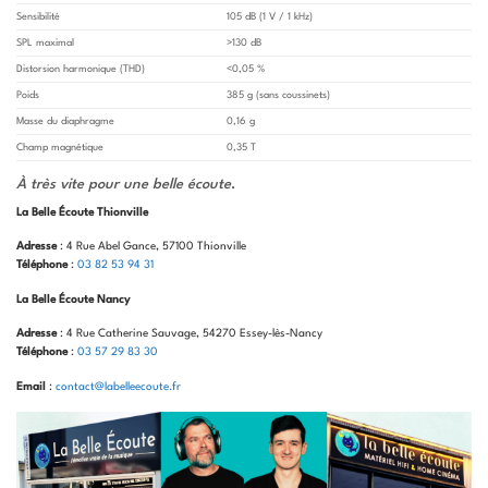
Sensibilité
105 dB (1 V / 1 kHz)
SPL maximal
>130 dB
Distorsion harmonique (THD)
<0,05 %
Poids
385 g (sans coussinets)
Masse du diaphragme
0,16 g
Champ magnétique
0,35 T
À très vite pour une belle écoute
.
La Belle Écoute Thionville
Adresse
: 4 Rue Abel Gance, 57100 Thionville
Téléphone
:
03 82 53 94 31
La Belle Écoute Nancy
Adresse
: 4 Rue Catherine Sauvage, 54270 Essey-lès-Nancy
Téléphone
:
03 57 29 83 30
Email
:
contact@labelleecoute.fr