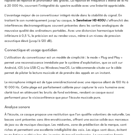
rapidité de réponse et profondeur des graves. La réponse en fréquence s’étend de 18 Hz
à 20 000 Hz, couvrant l’intégralité du spectre audible avec une linéarité appréciable.
L’avantage majeur de ce convertisseur intégré réside dans la stabilité du signal. En
traitant le son numériquement jusqu’au casque, le
Sennheiser HD 400U
s’affranchit des
interférences électromagnétiques souvent présentes dans les sorties analogiques de
mauvaise qualité des ordinateurs portables. Avec une distorsion harmonique totale
inférieure à 0,5 %, la précision est au rendez-vous, même à un niveau de pression
acoustique élevé (jusqu’à 120 dB).
Connectique et usage quotidien
L’utilisation du convertisseur est un modèle de simplicité : le mode « Plug and Play »
permet une reconnaissance immédiate par le système d’exploitation, que ce soit sur
Android, iOS (via USB-C) ou Windows/macOS. La télécommande située sur le câble
permet de piloter la lecture musicale et de prendre des appels en un instant.
Le microphone intégré est de type omnidirectionnel avec une réponse allant de 100 Hz à
10 000 Hz. Cette plage est parfaitement calibrée pour capturer la voix humaine avec
clarté tout en atténuant les bruits de fond extrêmes, rendant ce casque aussi
performant pour la visioconférence que pour l’écoute musicale pure.
Analyse sonore
À l’écoute, ce casque propose une restitution que l’on qualifie volontiers de naturelle. Les
basses sont présentes sans être envahissantes, offrant une assise solide aux morceaux
de jazz ou de musique classique. Les médiums, zone de prédilection de la marque, sont
riches et permettent une excellente intelligibilité des voix. Les aigus sont doux, évitant
toute fatigue auditive lors des journées de travail prolongées. La conception fermée