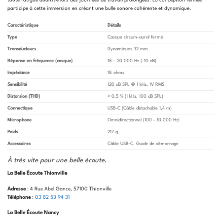
participe à cette immersion en créant une bulle sonore cohérente et dynamique.
Caractéristique
Détails
Type
Casque circum-aural fermé
Transducteurs
Dynamiques 32 mm
Réponse en fréquence (casque)
18 – 20 000 Hz (-10 dB)
Impédance
18 ohms
Sensibilité
120 dB SPL @ 1 kHz, 1V RMS
Distorsion (THD)
< 0,5 % (1 kHz, 100 dB SPL)
Connectique
USB-C (Câble détachable 1,4 m)
Microphone
Omnidirectionnel (100 – 10 000 Hz)
Poids
217 g
Accessoires
Câble USB-C, Guide de démarrage
À très vite pour une belle écoute
.
La Belle Écoute Thionville
Adresse
: 4 Rue Abel Gance, 57100 Thionville
Téléphone
:
03 82 53 94 31
La Belle Écoute Nancy