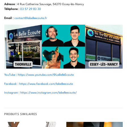
Adresse
: 4 Rue Catherine Sauvage, 54270 Essey-lès-Nancy
Téléphone
:
03 57 29 83 30
Email
:
contact@labelleecoute.fr
YouTube : https://www.youtube.com/@LaBelleEcoute
Facebook : https://www.facebook.com/labelleecoute
Instagram : https://www.instagram.com/labelleecoute/
PRODUITS SIMILAIRES