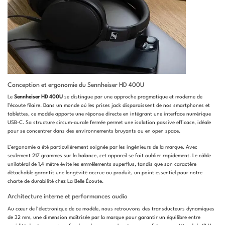
Conception et ergonomie du Sennheiser HD 400U
Le
Sennheiser HD 400U
se distingue par une approche pragmatique et moderne de
l’écoute filaire. Dans un monde où les prises jack disparaissent de nos smartphones et
tablettes, ce modèle apporte une réponse directe en intégrant une interface numérique
USB-C. Sa structure circum-aurale fermée permet une isolation passive efficace, idéale
pour se concentrer dans des environnements bruyants ou en open space.
L’ergonomie a été particulièrement soignée par les ingénieurs de la marque. Avec
seulement 217 grammes sur la balance, cet appareil se fait oublier rapidement. Le câble
unilatéral de 1,4 mètre évite les emmêlements superflus, tandis que son caractère
détachable garantit une longévité accrue au produit, un point essentiel pour notre
charte de durabilité chez La Belle Écoute.
Architecture interne et performances audio
Au cœur de l’électronique de ce modèle, nous retrouvons des transducteurs dynamiques
de 32 mm, une dimension maîtrisée par la marque pour garantir un équilibre entre