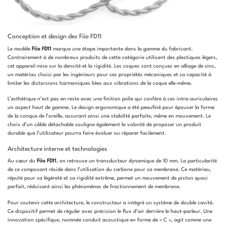
Conception et design des Fiio FD11
Le modèle
Fiio FD11
marque une étape importante dans la gamme du fabricant.
Contrairement à de nombreux produits de cette catégorie utilisant des plastiques légers,
cet appareil mise sur la densité et la rigidité. Les coques sont conçues en alliage de zinc,
un matériau choisi par les ingénieurs pour ses propriétés mécaniques et sa capacité à
limiter les distorsions harmoniques liées aux vibrations de la coque elle-même.
L’esthétique n’est pas en reste avec une finition polie qui confère à ces intra-auriculaires
un aspect haut de gamme. Le design ergonomique a été peaufiné pour épouser la forme
de la conque de l’oreille, assurant ainsi une stabilité parfaite, même en mouvement. Le
choix d’un câble détachable souligne également la volonté de proposer un produit
durable que l’utilisateur pourra faire évoluer ou réparer facilement.
Architecture interne et technologies
Au cœur du
Fiio FD11
, on retrouve un transducteur dynamique de 10 mm. La particularité
de ce composant réside dans l’utilisation du carbone pour sa membrane. Ce matériau,
réputé pour sa légèreté et sa rigidité extrême, permet un mouvement de piston quasi
parfait, réduisant ainsi les phénomènes de fractionnement de membrane.
Pour soutenir cette architecture, le constructeur a intégré un système de double cavité.
Ce dispositif permet de réguler avec précision le flux d’air derrière le haut-parleur. Une
innovation spécifique, nommée conduit acoustique en forme de « C », agit comme une