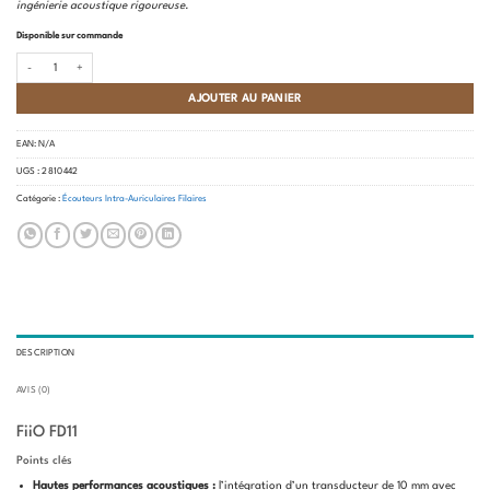
ingénierie acoustique rigoureuse.
Disponible sur commande
quantité de FiiO - FD11
AJOUTER AU PANIER
EAN:
N/A
UGS :
2 810 442
Catégorie :
Écouteurs Intra-Auriculaires Filaires
DESCRIPTION
AVIS (0)
FiiO FD11
Points clés
Hautes performances acoustiques :
l’intégration d’un transducteur de 10 mm avec