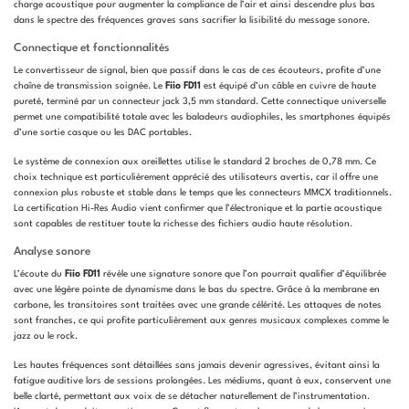
charge acoustique pour augmenter la compliance de l’air et ainsi descendre plus bas
dans le spectre des fréquences graves sans sacrifier la lisibilité du message sonore.
Connectique et fonctionnalités
Le convertisseur de signal, bien que passif dans le cas de ces écouteurs, profite d’une
chaîne de transmission soignée. Le
Fiio FD11
est équipé d’un câble en cuivre de haute
pureté, terminé par un connecteur jack 3,5 mm standard. Cette connectique universelle
permet une compatibilité totale avec les baladeurs audiophiles, les smartphones équipés
d’une sortie casque ou les DAC portables.
Le système de connexion aux oreillettes utilise le standard 2 broches de 0,78 mm. Ce
choix technique est particulièrement apprécié des utilisateurs avertis, car il offre une
connexion plus robuste et stable dans le temps que les connecteurs MMCX traditionnels.
La certification Hi-Res Audio vient confirmer que l’électronique et la partie acoustique
sont capables de restituer toute la richesse des fichiers audio haute résolution.
Analyse sonore
L’écoute du
Fiio FD11
révèle une signature sonore que l’on pourrait qualifier d’équilibrée
avec une légère pointe de dynamisme dans le bas du spectre. Grâce à la membrane en
carbone, les transitoires sont traitées avec une grande célérité. Les attaques de notes
sont franches, ce qui profite particulièrement aux genres musicaux complexes comme le
jazz ou le rock.
Les hautes fréquences sont détaillées sans jamais devenir agressives, évitant ainsi la
fatigue auditive lors de sessions prolongées. Les médiums, quant à eux, conservent une
belle clarté, permettant aux voix de se détacher naturellement de l’instrumentation.