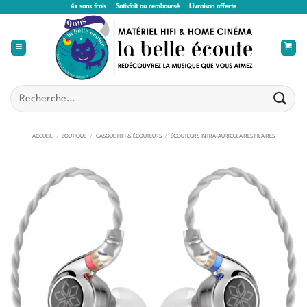
Passer
4x sans frais
Satisfait ou remboursé
Livraison offerte
au
contenu
Recherche
pour :
ACCUEIL
/
BOUTIQUE
/
CASQUE HIFI & ÉCOUTEURS
/
ÉCOUTEURS INTRA-AURICULAIRES FILAIRES