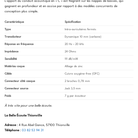
L’apport du conduit acoustique en « C » est flagrant sur les nappes de basses, qui
gagnent en profondeur et en assise par rapport à des modèles concurrents de
conception plus simple.
Caractéristique
Spécification
Type
Intra-auriculaires fermés
Transducteur
Dynamique 10 mm (carbone)
Réponse en fréquence
20 Hz – 20 kHz
Impédance
24 Ohms
Sensibilité
111 dB/mW
Matériau coque
Alliage de zinc
Câble
Cuivre oxygène-free (OFC)
Connecteur côté casque
2 broches 0,78 mm
Connecteur source
Jack 3,5 mm
Poids
7 g par écouteur
À très vite pour une belle écoute
.
La Belle Écoute Thionville
Adresse
: 4 Rue Abel Gance, 57100 Thionville
Téléphone
:
03 82 53 94 31