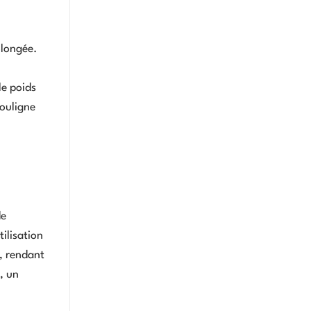
olongée.
le poids
souligne
de
ilisation
, rendant
, un