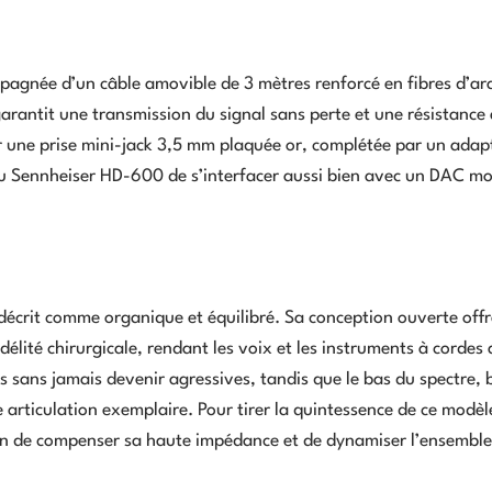
ompagnée d’un câble amovible de 3 mètres renforcé en fibres d’a
rantit une transmission du signal sans perte et une résistance
r une prise mini-jack 3,5 mm plaquée or, complétée par un adap
au Sennheiser HD-600 de s’interfacer aussi bien avec un DAC m
écrit comme organique et équilibré. Sa conception ouverte off
lité chirurgicale, rendant les voix et les instruments à cordes
es sans jamais devenir agressives, tandis que le bas du spectre, 
 articulation exemplaire. Pour tirer la quintessence de ce modèl
fin de compenser sa haute impédance et de dynamiser l’ensemble