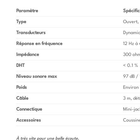
Paramètre
Spécific
Type
Ouvert,
Transducteurs
Dynamiq
Réponse en fréquence
12 Hz à 
Impédance
300 oh
DHT
< 0.1 %
Niveau sonore max
97 dB / 
Poids
Environ 
Câble
3 m, dé
Connectique
Mini-ja
Accessoires
Coussine
À très vite pour une belle écoute
.