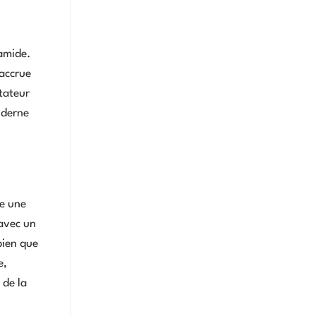
ramide.
 accrue
tateur
oderne
re une
 avec un
bien que
e,
 de la