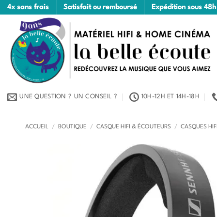
Passer
4x sans frais
Satisfait ou remboursé
Expédition sous 48h
au
contenu
UNE QUESTION ? UN CONSEIL ?
10H-12H ET 14H-18H
ACCUEIL
/
BOUTIQUE
/
CASQUE HIFI & ÉCOUTEURS
/
CASQUES HIF