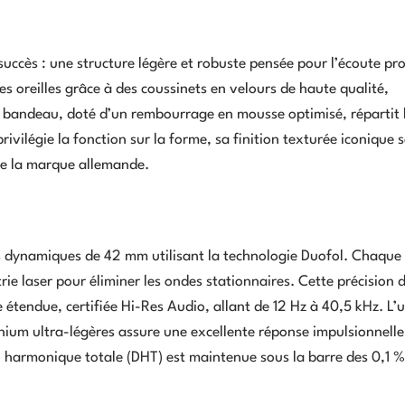
uccès : une structure légère et robuste pensée pour l’écoute pr
 oreilles grâce à des coussinets en velours de haute qualité,
Le bandeau, doté d’un rembourrage en mousse optimisé, répartit 
vilégie la fonction sur la forme, sa finition texturée iconique 
de la marque allemande.
s dynamiques de 42 mm utilisant la technologie Duofol. Chaque
e laser pour éliminer les ondes stationnaires. Cette précision 
étendue, certifiée Hi-Res Audio, allant de 12 Hz à 40,5 kHz. L’ut
ium ultra-légères assure une excellente réponse impulsionnelle
n harmonique totale (DHT) est maintenue sous la barre des 0,1 %