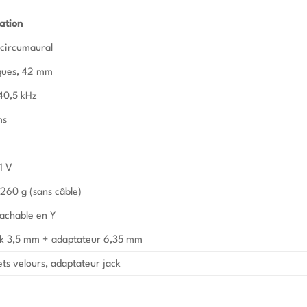
ation
 circumaural
ues, 42 mm
40,5 kHz
ms
1 V
260 g (sans câble)
tachable en Y
ck 3,5 mm + adaptateur 6,35 mm
ts velours, adaptateur jack