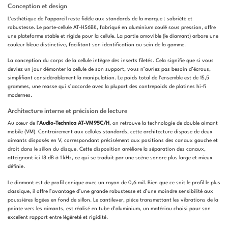
Conception et design
L’esthétique de l’appareil reste fidèle aux standards de la marque : sobriété et
robustesse. Le porte-cellule AT-HS6BK, fabriqué en aluminium coulé sous pression, offre
une plateforme stable et rigide pour la cellule. La partie amovible (le diamant) arbore une
couleur bleue distinctive, facilitant son identification au sein de la gamme.
La conception du corps de la cellule intègre des inserts filetés. Cela signifie que si vous
deviez un jour démonter la cellule de son support, vous n’auriez pas besoin d’écrous,
simplifiant considérablement la manipulation. Le poids total de l’ensemble est de 15,5
grammes, une masse qui s’accorde avec la plupart des contrepoids de platines hi-fi
modernes.
Architecture interne et précision de lecture
Au cœur de l’
Audio-Technica AT-VM95C/H
, on retrouve la technologie de double aimant
mobile (VM). Contrairement aux cellules standards, cette architecture dispose de deux
aimants disposés en V, correspondant précisément aux positions des canaux gauche et
droit dans le sillon du disque. Cette disposition améliore la séparation des canaux,
atteignant ici 18 dB à 1 kHz, ce qui se traduit par une scène sonore plus large et mieux
définie.
Le diamant est de profil conique avec un rayon de 0,6 mil. Bien que ce soit le profil le plus
classique, il offre l’avantage d’une grande robustesse et d’une moindre sensibilité aux
poussières logées en fond de sillon. Le cantilever, pièce transmettant les vibrations de la
pointe vers les aimants, est réalisé en tube d’aluminium, un matériau choisi pour son
excellent rapport entre légèreté et rigidité.