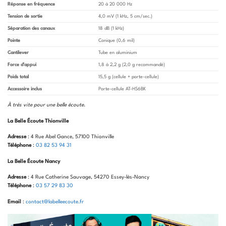
Réponse en fréquence
20 à 20 000 Hz
Tension de sortie
4,0 mV (1 kHz, 5 cm/sec.)
Séparation des canaux
18 dB (1 kHz)
Pointe
Conique (0,6 mil)
Cantilever
Tube en aluminium
Force d’appui
1,8 à 2,2 g (2,0 g recommandé)
Poids total
15,5 g (cellule + porte-cellule)
Accessoire inclus
Porte-cellule AT-HS6BK
À très vite pour une belle écoute
.
La Belle Écoute Thionville
Adresse
: 4 Rue Abel Gance, 57100 Thionville
Téléphone
:
03 82 53 94 31
La Belle Écoute Nancy
Adresse
: 4 Rue Catherine Sauvage, 54270 Essey-lès-Nancy
Téléphone
:
03 57 29 83 30
Email
:
contact@labelleecoute.fr