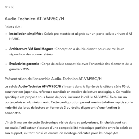
AVIS (0)
Audio Technica AT-VM95C/H
Points clés :
Installation simplifiée
: Cellule pré-montée et alignée sur un porte-cellule universel AT-
HS6BK.
Architecture VM Dual Magnet
: Conception à double aimant pour une meilleure
séparation des canaux stéréo.
Évolutivité garantie
: Corps de cellule compatible avec l’ensemble des diamants de la
gamme VM95.
Présentation de l’ensemble Audio-Technica AT-VM95C/H
La cellule
Audio-Technica AT-VM95C/H
s’inscrit dans la lignée de la célèbre série 95 du
constructeur japonais, référence mondiale en matière de lecture analogique. Ce modèle
spécifique est proposé sous forme de pack, incluant la cellule AT-VM95C fixée sur un
porte-cellule en aluminium noir. Cette configuration permet une installation rapide sur la
majorité des bras de lecture en forme de S ou droits disposant d’une fixation à
baïonnette.
L’intérêt majeur de cette électronique réside dans sa polyvalence. En choisissant cet
ensemble, l’utilisateur s’assure d’une compatibilité mécanique parfaite entre la cellule et
son support, évitant ainsi les erreurs de montage délicates pour les néophytes.