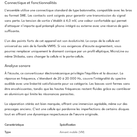
Connectique et fonctionnalités
L’ensemble utilise une connectique standard de type baïonnette, compatible avec les bras
au format SME. Les contacts sont soignés pour garantir une transmission du signal
sans perte. La tension de sortie s’établit à 4,0 mV, une valeur confortable qui permet
d’attaquer n’importe quel préampli phono intégré ou externe avec une réserve de gain
suffisante.
L’un des points forts de cet appareil est son évolutivité. Le corps de la cellule est
universel au sein de la famille VM95. Si vos exigences d’écoute augmentent, vous
pourrez remplacer uniquement le diamant conique par un profil elliptique, MicroLine ou
même Shibata, sans changer la cellule ni le porte-cellule.
Analyse sonore
À l’écoute, ce convertisseur électromécanique privilégie l’équilibre et la douceur. La
réponse en fréquence, s’étendant de 20 à 20 000 Hz, couvre l’intégralité du spectre
audible avec une linéarité satisfaisante pour sa catégorie. Les basses sont fermes sans
être envahissantes, tandis que les hautes fréquences restent fluides grâce au cantilever
en aluminium qui limite les résonances parasites.
La séparation stéréo est bien marquée, offrant une immersion agréable, même sur des
pressages anciens. C’est une cellule qui pardonne les imperfections de certains disques
tout en offrant une dynamique respectueuse de l’œuvre originale.
Caractéristique
Spécification
Type
Aimant mobile (VM)