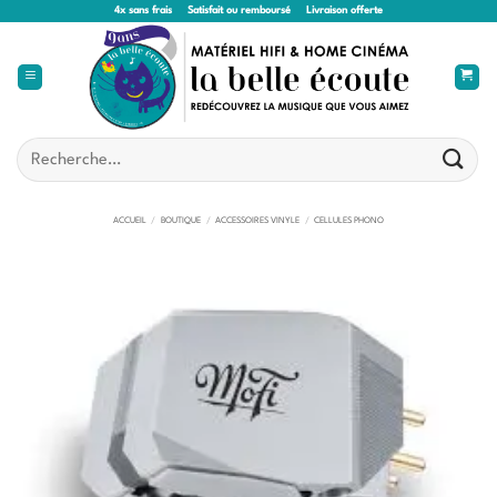
Passer
4x sans frais
Satisfait ou remboursé
Livraison offerte
au
contenu
Recherche
pour :
ACCUEIL
/
BOUTIQUE
/
ACCESSOIRES VINYLE
/
CELLULES PHONO