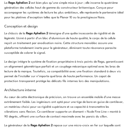
La
Rega Aphelion 2
est bien plus qu’une simple mise à jour ; elle incarne la quatrième
génération des cellules haut de gamme du constructeur britannique. Conçue pour
accompagner les systèmes de lecture les plus ambitieux, elle représente le partenaire idéal
pour les platines d’exception telles que la Planar 10 ou la prestigieuse Naia.
Conception et design
Le châssis de la
Rega Aphelion 2
témoigne d’une quête incessante de rigidité et de
légèreté. Usiné à partir d’un bloc d’aluminium de haute qualité, le corps de la cellule
reçoit un traitement par anodisation noire. Cette structure monobloc assure une
plateforme totalement inerte pour le générateur, éliminant toute résonance parasite
susceptible de colorer le signal.
Le design intègre le système de fixation propriétaire à trois points de Rega, garantissant
un alignement géométrique parfait et un couplage mécanique optimal avec les bras de
lecture de la marque. Toutefois, sa compatibilité avec une fixation standard à deux vis
permet de l’installer sur n’importe quel bras de haute performance. Un capot de
protection transparent protège les délicats fils internes lors des manipulations.
Architecture interne
Au cœur de cette électronique de précision, on trouve un ensemble mobile d’une masse
extrêmement faible. Les ingénieurs ont opté pour une tige de bore en guise de cantilever,
un matériau choisi pour sa rigidité supérieure et sa capacité à transmettre les
vibrations sans flexion. Ce cantilever supporte un diamant « Nude Fine Line » monté à
90 degrés, offrant une surface de contact maximale avec les parois du sillon.
Le générateur de la
Rega Aphelion 2
repose sur une micro-croix en fer sur laquelle sont