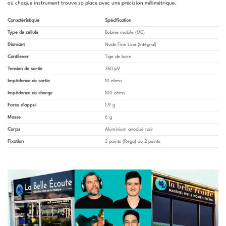
où chaque instrument trouve sa place avec une précision millimétrique.
Caractéristique
Spécification
Type de cellule
Bobine mobile (MC)
Diamant
Nude Fine Line (Intégral)
Cantilever
Tige de bore
Tension de sortie
350 µV
Impédance de sortie
10 ohms
Impédance de charge
100 ohms
Force d’appui
1,9 g
Masse
6 g
Corps
Aluminium anodisé noir
Fixation
3 points (Rega) ou 2 points