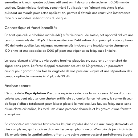
enroulées à la main quatre bobines utilisant un fil de cuivre de seulement 0,018 mm de
section. Cette miniaturisation, combinée à l’utilisation de l’aimant néodyme le plus
puissant au monde pour cette application, permet d’obtenir une réactivité instantanée
face aux moindres sollicitations du disque.
Connectique et fonctionnalités
En tant que cellule à bobine mobile (MC) à faible niveau de sortie, cet appareil délivre une
tension nominale de 350 µV. Elle nécessite donc l’utilisation d’un préamplificateur phono
MC de haute qualité. Les réglages recommandés incluent une impédance de charge de
100 ohms et une capacité de 1000 pF pour une réponse en fréquence linéaire.
Le raccordement s’effectue via quatre broches plaquées or, assurant un transfert de
signal sans perte. La force d’appui recommandée est de 1,9 gramme, un paramètre
crucial pour garantir à la fois la longévité de vos précieux vinyles et une séparation des
canaux optimale, mesurée ici à plus de 29 dB.
Analyse sonore
L’écoute de la
Rega Aphelion 2
est une expérience de pure transparence. Là où d’autres
cellules peuvent ajouter une chaleur artificielle ou une brillance flatteuse, le convertisseur
de Rega s’efface totalement pour laisser place à la musique. Les hautes fréquences sont
d’une clarté cristalline, les médiums d’une présence charnelle et les graves d’une fermeté
exemplaire.
Sa capacité à restituer les transitoires les plus rapides donne vie aux enregistrements les
plus complexes, qu’il s’agisse d’un orchestre symphonique ou d’un trio de jazz intimiste.
Elle excelle dans la spatialisation, offrant une scène sonore vaste et parfaitement étagée,