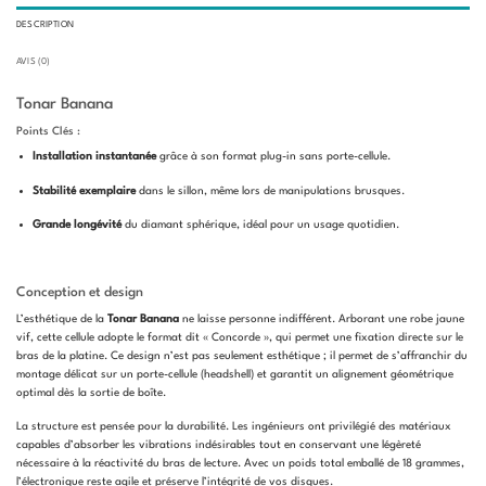
DESCRIPTION
AVIS (0)
Tonar Banana
Points Clés :
Installation instantanée
grâce à son format plug-in sans porte-cellule.
Stabilité exemplaire
dans le sillon, même lors de manipulations brusques.
Grande longévité
du diamant sphérique, idéal pour un usage quotidien.
Conception et design
L’esthétique de la
Tonar Banana
ne laisse personne indifférent. Arborant une robe jaune
vif, cette cellule adopte le format dit « Concorde », qui permet une fixation directe sur le
bras de la platine. Ce design n’est pas seulement esthétique ; il permet de s’affranchir du
montage délicat sur un porte-cellule (headshell) et garantit un alignement géométrique
optimal dès la sortie de boîte.
La structure est pensée pour la durabilité. Les ingénieurs ont privilégié des matériaux
capables d’absorber les vibrations indésirables tout en conservant une légèreté
nécessaire à la réactivité du bras de lecture. Avec un poids total emballé de 18 grammes,
l’électronique reste agile et préserve l’intégrité de vos disques.