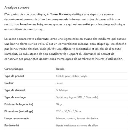
Analyse sonore
D’un point de vue acoustique, la
Tonar Banana
privilégie une signature sonore
dynamique et communicative. Les composants internes sont ajustés pour offrir une
restitution franche des fréquences graves, ce qui est essentiel pour le calage rythmique
en condition de monitoring.
La scène sonore reste cohérente, avec une légère mise en avant des médiums qui assure
une bonne clarté sur les voix. C’est un convertisseur mécano-acoustique qui ne cherche
pas la neutralité absolue, mais plutôt une efficacité redoutable et un plaisir d’écoute
immédiat. La robustesse de son cantilever (le support du diamant) lui permet de
conserver ses propriétés acoustiques même après de nombreuses heures d’utilisation.
Caractéristique
Détails
Type de produit
Cellule pour platine vinyle
Couleur
Jaune
Type de diamant
Sphérique
Type de montage
Système plug-in (SME / Concorde)
Poids (emballage inclus)
18 gr
Dimensions (emballage)
12,0 x 10,5 x 3,5 cm
Usage recommandé
Mixage, scratch, écoute récréative
Particularité
Haute résistance et tenue de sillon