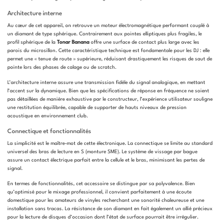
Architecture interne
Au cœur de cet appareil, on retrouve un moteur électromagnétique performant couplé à
un diamant de type sphérique. Contrairement aux pointes elliptiques plus fragiles, le
profil sphérique de la
Tonar Banana
offre une surface de contact plus large avec les
parois du microsillon. Cette caractéristique technique est fondamentale pour les DJ : elle
permet une « tenue de route » supérieure, réduisant drastiquement les risques de saut de
pointe lors des phases de calage ou de scratch.
L’architecture interne assure une transmission fidèle du signal analogique, en mettant
l’accent sur la dynamique. Bien que les spécifications de réponse en fréquence ne soient
pas détaillées de manière exhaustive par le constructeur, l’expérience utilisateur souligne
une restitution équilibrée, capable de supporter de hauts niveaux de pression
acoustique en environnement club.
Connectique et fonctionnalités
La simplicité est le maître-mot de cette électronique. La connectique se limite au standard
universel des bras de lecture en S (monture SME). Le système de vissage par bague
assure un contact électrique parfait entre la cellule et le bras, minimisant les pertes de
signal.
En termes de fonctionnalités, cet accessoire se distingue par sa polyvalence. Bien
qu’optimisé pour le mixage professionnel, il convient parfaitement à une écoute
domestique pour les amateurs de vinyles recherchant une sonorité chaleureuse et une
installation sans tracas. La résistance de son diamant en fait également un allié précieux
pour la lecture de disques d’occasion dont l’état de surface pourrait être irrégulier.