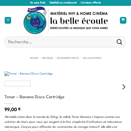
Passer
4x sans frais
Satisfait ou remboursé
Livraison offerte
au
contenu
Recherche
pour :
ACCUEIL
/
BOUTIQUE
/
ACCESSOIRES VINYLE
/
CELLULES PHONO
Tonar – Banana Disco Cartridge
99,00
€
Véritable icône dans le monde du DJing, la cellule Tonar Banana s’impose comme une
solution de choix pour ceux qui exigent à la fois simplicité d’utilisation et robustesse
mécanique. Conçue pour affronter les contraintes du mixage intensif, elle allie une