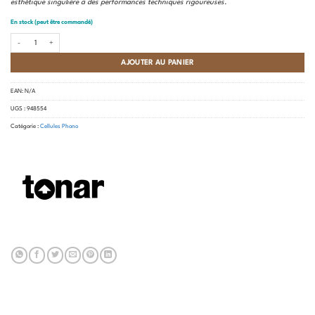
esthétique singulière à des performances techniques rigoureuses.
En stock (peut être commandé)
quantité de Tonar - Banana Disco Cartridge
AJOUTER AU PANIER
EAN:
N/A
UGS :
948554
Catégorie :
Cellules Phono