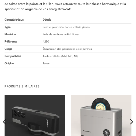
de saleté entre la pointe et le sillon, vous retrouvez toute la richesse harmonique et la
spatialisation originale de vos enregistrements.
Caractéristique
Détails
Type
Brosse pour diamant de cellule phono
Matériau
Poils de carbone antistatiques
Référence
4250
Usage
Élimination des poussières et impuretés
Compatibilité
Toutes cellules (MM, MC, MI)
Origine
Tonar
PRODUITS SIMILAIRES