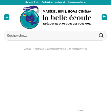
Passer
4x sans frais
Satisfait ou remboursé
Livraison offerte
au
contenu
Recherche
pour :
ACCUEIL
/
BOUTIQUE
/
ACCESSOIRES VINYLE
/
ENTRETIEN VINYLES