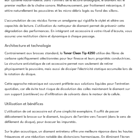
leur système haute-fidélité. Dans l’univers de la lecture analogique, le diamant est le
premier maillon de la chaîne sonore. Malheureusement, par frottement mécanique, il
attire naturellement les poussières et les micro-débris logés au fond des sillons.
L’accumulation de ces résidus forme un amalgame qui rigidifie le stylet et altère ses
capacités de lecture. L’utilisation du nettoyeur de diamant permet de prévenir cette
dégradation des performances. En intégrant cet accessoire à votre rituel d’écoute, vous
assurez une restitution claire et dynamique à chaque passage.
Architecture et technologie
Contrairement aux brosses standard, la
Tonar Clean Tip 4250
utilise des fibres de
carbone spécifiquement sélectionnées pour leur finesse et leurs propriétés conductrices.
La structure antistatique de cet accessoire permet non seulement de retirer
physiquement la poussière, mais aussi de dissiper l’électricité statique accumulée lors de
la rotation du disque.
Cette approche mécanique est souvent préférée aux solutions liquides pour l’entretien
quotidien, car elle évite tout risque de dissolution des colles maintenant le diamant sur
son support (cantilever) ou d’infiltration de solvants dans le moteur de la cellule.
Utilisation et bénéfices
L’utilisation de cet accessoire est d’une simplicité exemplaire. Il suffit de passer
délicatement la brosse sur le diamant, toujours de l’arrière vers l’avant (dans le sens de
défilement du disque), pour évacuer les impuretés.
Sur le plan acoustique, un diamant entretenu offre une meilleure réponse dans les hautes
fréquences et une réduction notable des distorsions harmoniques. En éliminant l’écran