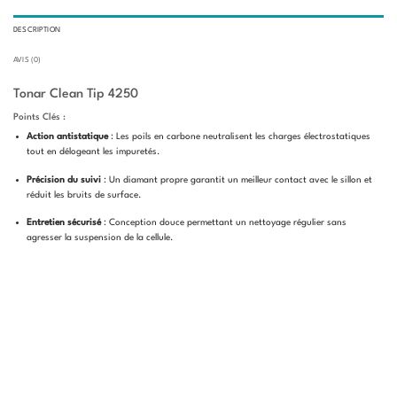
DESCRIPTION
AVIS (0)
Tonar Clean Tip 4250
Points Clés :
Action antistatique
: Les poils en carbone neutralisent les charges électrostatiques
tout en délogeant les impuretés.
Précision du suivi
: Un diamant propre garantit un meilleur contact avec le sillon et
réduit les bruits de surface.
Entretien sécurisé
: Conception douce permettant un nettoyage régulier sans
agresser la suspension de la cellule.