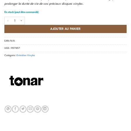
prolonger la durée de vie de vos précieux disques vinyles.
En stock (peut être commandé)
quantité de Tonar - Clean tip
AJOUTER AU PANIER
EAN:
N/A
UGS :
957857
Catégorie :
Entretien Vinyles