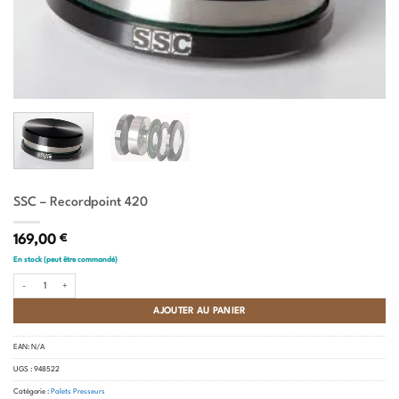
SSC – Recordpoint 420
169,00
€
En stock (peut être commandé)
quantité de SSC - Recordpoint 420
AJOUTER AU PANIER
EAN:
N/A
UGS :
948522
Catégorie :
Palets Presseurs