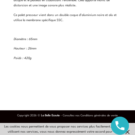
disque et le plateau en stabilisant l’ensemble. Cela apporte moins de
distorsion et une image sonore plus réaliste.
Ce palet presseur vient dans un double coque d’aluminium noire et alu et
utilise la membrane spécifique SSC.
Diamètre : 65mm
Hauteur : 26mm
Poids : 420g
Copyright 2026 ©
La Belle Ecoute
- Consultez nos
Conditions générales de vente
Les cookies nous permettent de vous proposer nos services plus facilement. En
utilisant nos services, vous nous donnez expressément votre accord pour