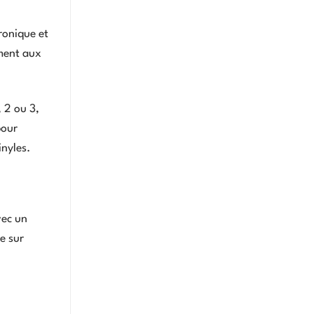
ronique et
ement aux
, 2 ou 3,
pour
inyles.
vec un
e sur