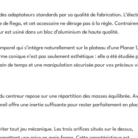
es adaptateurs standards par sa qualité de fabrication. L’élect
e de Rega, et cet accessoire ne déroge pas à la règle. Contrair
ur est usiné dans un bloc d’aluminium de haute qualité.
mporel qui s’intègre naturellement sur le plateau d’une Planar 1
rme conique n’est pas seulement esthétique : elle a été étudiée 
 gain de temps et une manipulation sécurisée pour vos précieux v
 du centreur repose sur une répartition des masses équilibrée. A
il offre une inertie suffisante pour rester parfaitement en plac
iter tout jeu mécanique. Les trois orifices situés sur le dessus,
rmettent une prise en main ferme. Cette caractéristique est