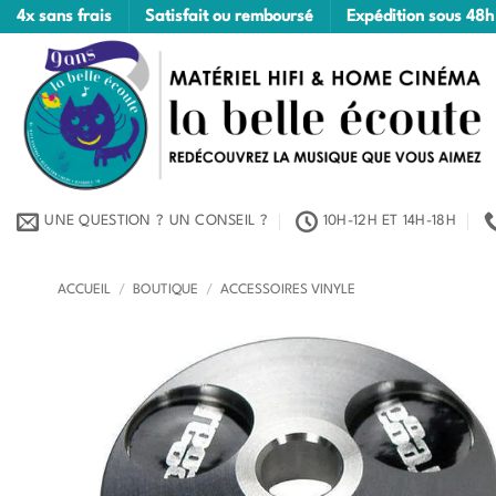
Passer
4x sans frais
Satisfait ou remboursé
Expédition sous 48h
au
contenu
UNE QUESTION ? UN CONSEIL ?
10H-12H ET 14H-18H
ACCUEIL
/
BOUTIQUE
/
ACCESSOIRES VINYLE