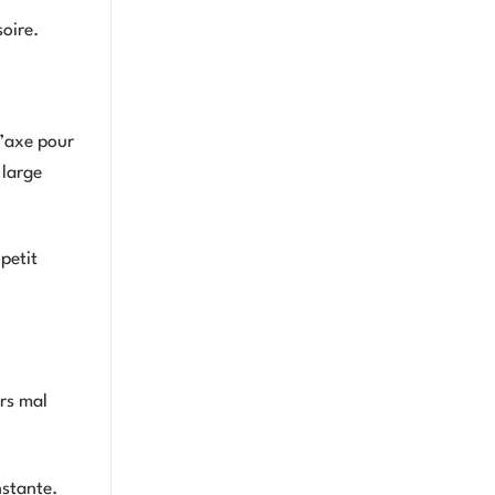
soire.
l’axe pour
 large
 petit
urs mal
nstante.