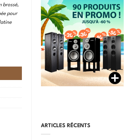
m brossé,
née pour
latine
ARTICLES RÉCENTS