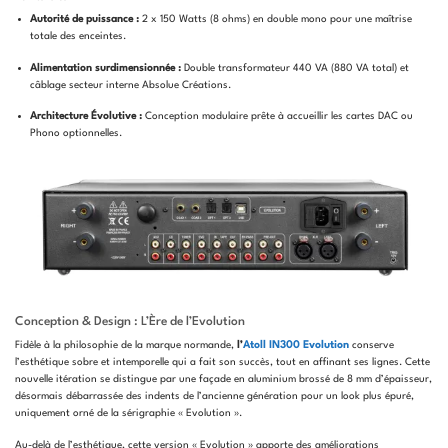
Autorité de puissance :
2 x 150 Watts (8 ohms) en double mono pour une maîtrise
totale des enceintes.
Alimentation surdimensionnée :
Double transformateur 440 VA (880 VA total) et
câblage secteur interne Absolue Créations.
Architecture Évolutive :
Conception modulaire prête à accueillir les cartes DAC ou
Phono optionnelles.
Conception & Design : L’Ère de l’Evolution
Fidèle à la philosophie de la marque normande,
l’
Atoll IN300 Evolution
conserve
l’esthétique sobre et intemporelle qui a fait son succès, tout en affinant ses lignes. Cette
nouvelle itération se distingue par une façade en aluminium brossé de 8 mm d’épaisseur,
désormais débarrassée des indents de l’ancienne génération pour un look plus épuré,
uniquement orné de la sérigraphie « Evolution ».
Au-delà de l’esthétique, cette version « Evolution » apporte des améliorations