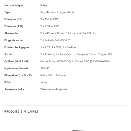
Caractéristique
Valeur
Type
Amplificateur Intégré Stéréo
Puissance (8 Ω)
2 x 150 W RMS
Puissance (4 Ω)
2 x 260 W RMS
Alimentation
2 x 440 VA + 10 VA (Total capacitif 86 150 µF)
Étage de sortie
Triple Push-Pull MOS-FET
Entrées Analogiques
5 x RCA, 1 x XLR, 1 x By-Pass
Sorties
2 x Pré-out, 1 x Tape Out, 1 x Casque 6.35mm, Trigger 12V
Options (Modularité)
Cartes Phono (P50/P100) et Cartes DAC (DA100/DA200)
Impédance d’entrée
220 kΩ
Dimensions (L x H x P)
440 x 103 x 365 mm
Poids
16 kg
Accessoire inclus
Télécommande globale
PRODUITS SIMILAIRES