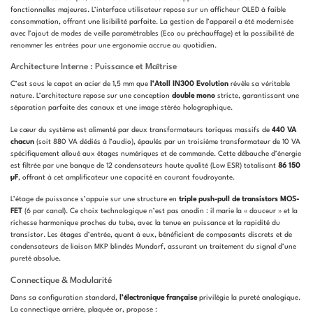
fonctionnelles majeures. L’interface utilisateur repose sur un afficheur OLED à faible
consommation, offrant une lisibilité parfaite. La gestion de l’appareil a été modernisée
avec l’ajout de modes de veille paramétrables (Eco ou préchauffage) et la possibilité de
renommer les entrées pour une ergonomie accrue au quotidien.
Architecture Interne : Puissance et Maîtrise
C’est sous le capot en acier de 1,5 mm que
l’Atoll IN300 Evolution
révèle sa véritable
nature. L’architecture repose sur une conception
double mono
stricte, garantissant une
séparation parfaite des canaux et une image stéréo holographique.
Le cœur du système est alimenté par deux transformateurs toriques massifs de
440 VA
chacun
(soit 880 VA dédiés à l’audio), épaulés par un troisième transformateur de 10 VA
spécifiquement alloué aux étages numériques et de commande. Cette débauche d’énergie
est filtrée par une banque de 12 condensateurs haute qualité (Low ESR) totalisant
86 150
µF
, offrant à cet amplificateur une capacité en courant foudroyante.
L’étage de puissance s’appuie sur une structure en
triple push-pull de transistors MOS-
FET
(6 par canal). Ce choix technologique n’est pas anodin : il marie la « douceur » et la
richesse harmonique proches du tube, avec la tenue en puissance et la rapidité du
transistor. Les étages d’entrée, quant à eux, bénéficient de composants discrets et de
condensateurs de liaison MKP blindés Mundorf, assurant un traitement du signal d’une
pureté absolue.
Connectique & Modularité
Dans sa configuration standard,
l’électronique française
privilégie la pureté analogique.
La connectique arrière, plaquée or, propose :