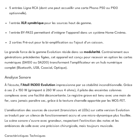
5 entrées Ligne RCA (dont une peut accueillir une carte Phono P50 ou P100
optionnelle).
1 entrée
XLR symétrique
pour les sources haut de gamme.
1 entrée BY-PASS permettant d’intégrer l’appareil dans un système Home-Cinéma.
2 sorties Pré-out pour la bi-amplification ou l’ajout d’un caisson.
La grande force de la gamme Evolution réside dans sa
modularité
. Contrairement aux
générations précédentes figées, cet appareil est conçu pour recevoir en option les cartes
numériques (DA100 ou DA200) transformant l’amplificateur en un hub numérique
complet (Bluetooth, USB, Coaxial, Optique).
Analyse Sonore
À l’écoute,
l’Atoll IN300 Evolution
impressionne par sa stabilité inconditionnelle. Grâce
à ses 2 x 150 W (grimpant à 260 W sous 4 ohms), il pilote des enceintes colonnes
complexes avec une facilité déconcertante. Le registre grave est tenu avec une main de
fer, sans jamais paraître sec, grâce à la texture charnelle apportée par les MOS-FET.
L’amélioration des sources de courant (transistors et LEDs) sur cette version Evolution
se traduit par un silence de fonctionnement accru et une micro-dynamique plus fouillée.
La scène sonore s’ouvre avec grandeur, respectant l’extinction des notes et les
ambiances de salle avec une précision chirurgicale, mais toujours musicale.
Caractéristiques Techniques