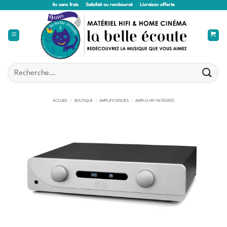
Passer
4x sans frais
Satisfait ou remboursé
Livraison offerte
au
contenu
Recherche
pour :
ACCUEIL
/
BOUTIQUE
/
AMPLIFICATEURS
/
AMPLIS HIFI INTÉGRÉS