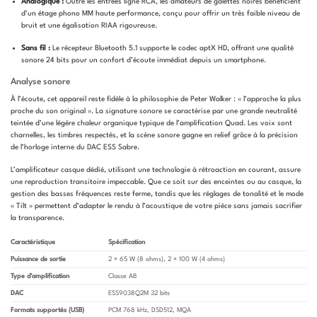
Analogique :
Outre les entrées ligne RCA, les amateurs de galettes noires bénéficient
d’un étage phono MM haute performance, conçu pour offrir un très faible niveau de
bruit et une égalisation RIAA rigoureuse.
Sans fil :
Le récepteur Bluetooth 5.1 supporte le codec aptX HD, offrant une qualité
sonore 24 bits pour un confort d’écoute immédiat depuis un smartphone.
Analyse sonore
À l’écoute, cet appareil reste fidèle à la philosophie de Peter Walker : « l’approche la plus
proche du son original ». La signature sonore se caractérise par une grande neutralité
teintée d’une légère chaleur organique typique de l’amplification Quad. Les voix sont
charnelles, les timbres respectés, et la scène sonore gagne en relief grâce à la précision
de l’horloge interne du DAC ESS Sabre.
L’amplificateur casque dédié, utilisant une technologie à rétroaction en courant, assure
une reproduction transitoire impeccable. Que ce soit sur des enceintes ou au casque, la
gestion des basses fréquences reste ferme, tandis que les réglages de tonalité et le mode
« Tilt » permettent d’adapter le rendu à l’acoustique de votre pièce sans jamais sacrifier
la transparence.
Caractéristique
Spécification
Puissance de sortie
2 × 65 W (8 ohms), 2 × 100 W (4 ohms)
Type d’amplification
Classe AB
DAC
ESS9038Q2M 32 bits
Formats supportés (USB)
PCM 768 kHz, DSD512, MQA