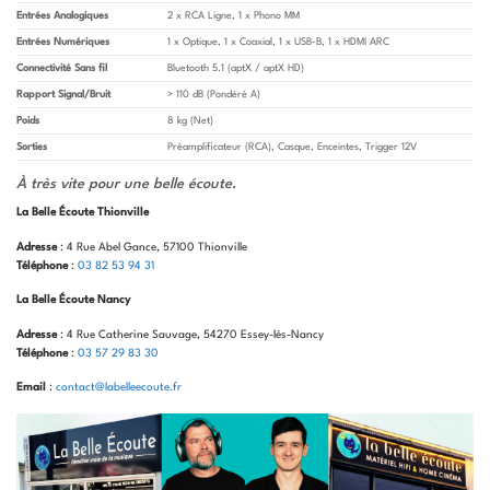
Entrées Analogiques
2 x RCA Ligne, 1 x Phono MM
Entrées Numériques
1 x Optique, 1 x Coaxial, 1 x USB-B, 1 x HDMI ARC
Connectivité Sans fil
Bluetooth 5.1 (aptX / aptX HD)
Rapport Signal/Bruit
> 110 dB (Pondéré A)
Poids
8 kg (Net)
Sorties
Préamplificateur (RCA), Casque, Enceintes, Trigger 12V
À très vite pour une belle écoute
.
La Belle Écoute Thionville
Adresse
: 4 Rue Abel Gance, 57100 Thionville
Téléphone
:
03 82 53 94 31
La Belle Écoute Nancy
Adresse
: 4 Rue Catherine Sauvage, 54270 Essey-lès-Nancy
Téléphone
:
03 57 29 83 30
Email
:
contact@labelleecoute.fr