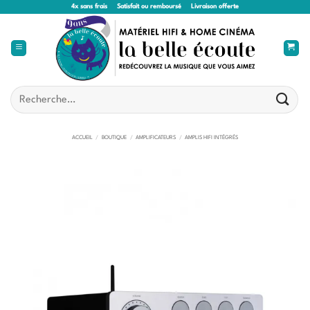
Passer
4x sans frais
Satisfait ou remboursé
Livraison offerte
au
contenu
Recherche
pour :
ACCUEIL
/
BOUTIQUE
/
AMPLIFICATEURS
/
AMPLIS HIFI INTÉGRÉS