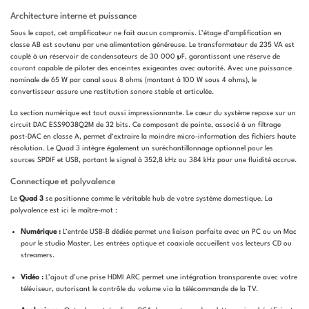
Architecture interne et puissance
Sous le capot, cet amplificateur ne fait aucun compromis. L’étage d’amplification en
classe AB est soutenu par une alimentation généreuse. Le transformateur de 235 VA est
couplé à un réservoir de condensateurs de 30 000 µF, garantissant une réserve de
courant capable de piloter des enceintes exigeantes avec autorité. Avec une puissance
nominale de 65 W par canal sous 8 ohms (montant à 100 W sous 4 ohms), le
convertisseur assure une restitution sonore stable et articulée.
La section numérique est tout aussi impressionnante. Le cœur du système repose sur un
circuit DAC ESS9038Q2M de 32 bits. Ce composant de pointe, associé à un filtrage
post-DAC en classe A, permet d’extraire la moindre micro-information des fichiers haute
résolution. Le Quad 3 intègre également un suréchantillonnage optionnel pour les
sources SPDIF et USB, portant le signal à 352,8 kHz ou 384 kHz pour une fluidité accrue.
Connectique et polyvalence
Le
Quad 3
se positionne comme le véritable hub de votre système domestique. La
polyvalence est ici le maître-mot :
Numérique :
L’entrée USB-B dédiée permet une liaison parfaite avec un PC ou un Mac
pour le studio Master. Les entrées optique et coaxiale accueillent vos lecteurs CD ou
streamers.
Vidéo :
L’ajout d’une prise HDMI ARC permet une intégration transparente avec votre
téléviseur, autorisant le contrôle du volume via la télécommande de la TV.