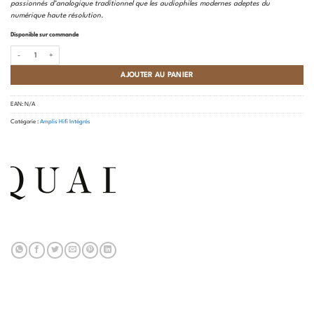
passionnés d’analogique traditionnel que les audiophiles modernes adeptes du
numérique haute résolution.
Disponible sur commande
quantité de Quad - Quad 3 (Ampli Intégré)
AJOUTER AU PANIER
EAN:
N/A
Catégorie :
Amplis Hifi Intégrés