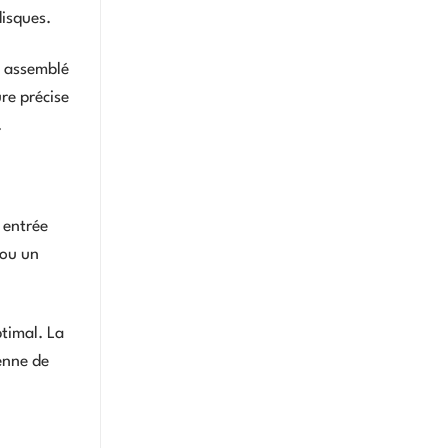
disques.
, assemblé
re précise
.
e entrée
 ou un
ptimal. La
ienne de