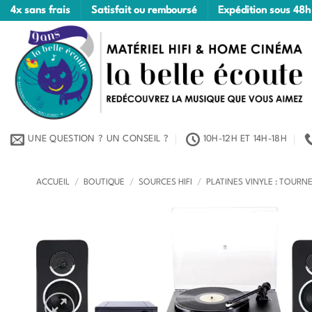
Passer
4x sans frais
Satisfait ou remboursé
Expédition sous 48h
au
contenu
UNE QUESTION ? UN CONSEIL ?
10H-12H ET 14H-18H
ACCUEIL
/
BOUTIQUE
/
SOURCES HIFI
/
PLATINES VINYLE : TOURNE