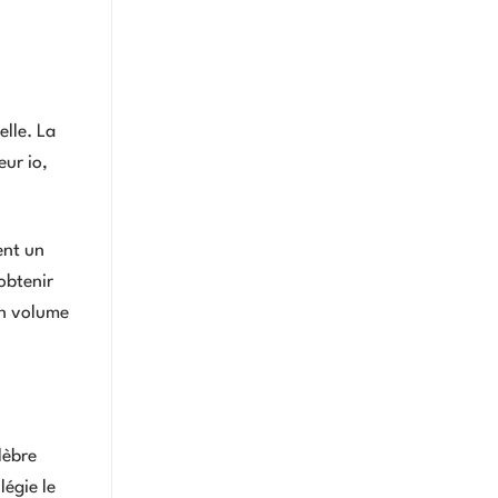
lle. La
eur io,
ent un
obtenir
un volume
lèbre
légie le