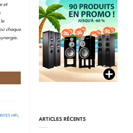
e et
s
le
 où chaque
synergie.
NTES HIFI
,
ARTICLES RÉCENTS