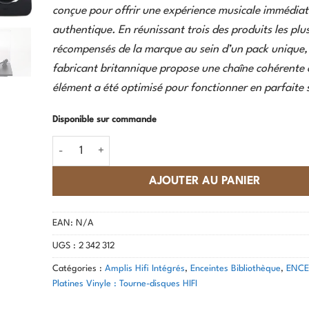
conçue pour offrir une expérience musicale immédiat
authentique. En réunissant trois des produits les plu
récompensés de la marque au sein d’un pack unique, 
fabricant britannique propose une chaîne cohérente
élément a été optimisé pour fonctionner en parfaite 
Disponible sur commande
quantité de Rega - System One
AJOUTER AU PANIER
EAN:
N/A
UGS :
2 342 312
Catégories :
Amplis Hifi Intégrés
,
Enceintes Bibliothèque
,
ENCEI
Platines Vinyle : Tourne-disques HIFI