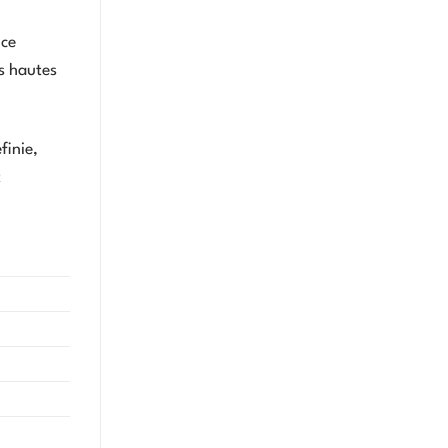
 ce
s hautes
finie,
t