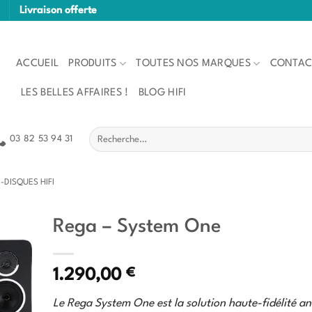
Livraison offerte
ACCUEIL
PRODUITS
TOUTES NOS MARQUES
CONTAC
LES BELLES AFFAIRES !
BLOG HIFI
Recherche
03 82 53 94 31
pour :
-DISQUES HIFI
Rega – System One
€
1.290,00
Le Rega System One est la solution haute-fidélité a