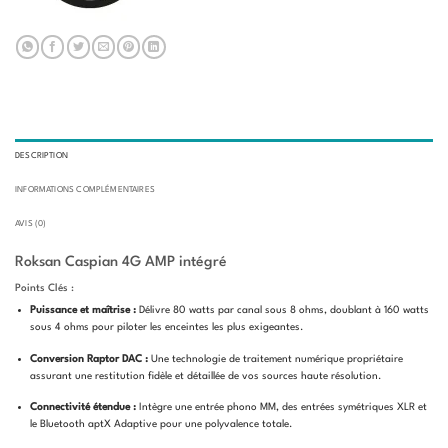
DESCRIPTION
INFORMATIONS COMPLÉMENTAIRES
AVIS (0)
Roksan Caspian 4G AMP intégré
Points Clés :
Puissance et maîtrise :
Délivre 80 watts par canal sous 8 ohms, doublant à 160 watts
sous 4 ohms pour piloter les enceintes les plus exigeantes.
Conversion Raptor DAC :
Une technologie de traitement numérique propriétaire
assurant une restitution fidèle et détaillée de vos sources haute résolution.
Connectivité étendue :
Intègre une entrée phono MM, des entrées symétriques XLR et
le Bluetooth aptX Adaptive pour une polyvalence totale.