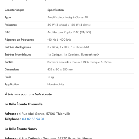
Caractéristique
Spécification
Type
Amplificateur intégré Classe AB
Puissance
80 W (8 ohms) / 160 W (4 ohms)
DAC
Architecture Raptor DAC (24/192)
Réponse en fréquence
<10 Hz à >100 kHz
Entrées Analogiques
3 x RCA, 1 x XLR, 1 x Phono MM
Entrées Numériques
1 x Optique, 1 x Coaxiale, Bluetooth aptX
Sorties
Borniers enceintes, Pre-out RCA, Casque 6.35mm
Dimensions
432 x 80 x 350 mm
Poids
12 kg
Application
MaestroUnite
À très vite pour une belle écoute
.
La Belle Écoute Thionville
Adresse
: 4 Rue Abel Gance, 57100 Thionville
Téléphone
:
03 82 53 94 31
La Belle Écoute Nancy
Adresse
: 4 Rue Catherine Sauvage, 54270 Essey-lès-Nancy