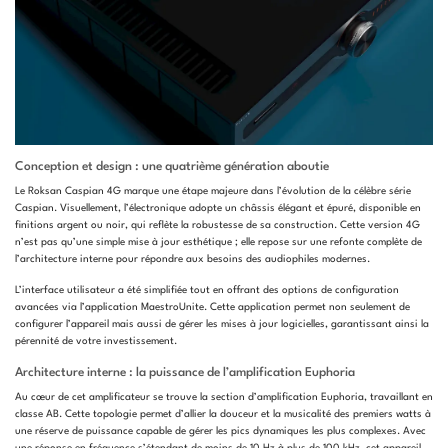
Conception et design : une quatrième génération aboutie
Le Roksan Caspian 4G marque une étape majeure dans l’évolution de la célèbre série
Caspian. Visuellement, l’électronique adopte un châssis élégant et épuré, disponible en
finitions argent ou noir, qui reflète la robustesse de sa construction. Cette version 4G
n’est pas qu’une simple mise à jour esthétique ; elle repose sur une refonte complète de
l’architecture interne pour répondre aux besoins des audiophiles modernes.
L’interface utilisateur a été simplifiée tout en offrant des options de configuration
avancées via l’application MaestroUnite. Cette application permet non seulement de
configurer l’appareil mais aussi de gérer les mises à jour logicielles, garantissant ainsi la
pérennité de votre investissement.
Architecture interne : la puissance de l’amplification Euphoria
Au cœur de cet amplificateur se trouve la section d’amplification Euphoria, travaillant en
classe AB. Cette topologie permet d’allier la douceur et la musicalité des premiers watts à
une réserve de puissance capable de gérer les pics dynamiques les plus complexes. Avec
une réponse en fréquence s’étendant de moins de 10 Hz à plus de 100 kHz, cet appareil