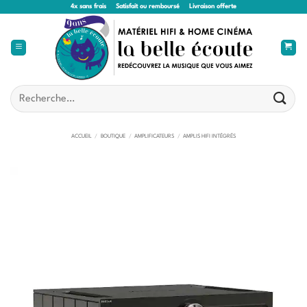
Passer
4x sans frais
Satisfait ou remboursé
Livraison offerte
au
contenu
Recherche
pour :
ACCUEIL
/
BOUTIQUE
/
AMPLIFICATEURS
/
AMPLIS HIFI INTÉGRÉS