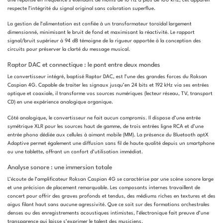
respecte l’intégrité du signal original sans coloration superflue.
La gestion de l’alimentation est confiée à un transformateur toroïdal largement
dimensionné, minimisant le bruit de fond et maximisant la réactivité. Le rapport
signal/bruit supérieur à 94 dB témoigne de la rigueur apportée à la conception des
circuits pour préserver la clarté du message musical.
Raptor DAC et connectique : le pont entre deux mondes
Le convertisseur intégré, baptisé Raptor DAC, est l’une des grandes forces du Roksan
Caspian 4G. Capable de traiter les signaux jusqu’en 24 bits et 192 kHz via ses entrées
optique et coaxiale, il transforme vos sources numériques (lecteur réseau, TV, transport
CD) en une expérience analogique organique.
Côté analogique, le convertisseur ne fait aucun compromis. Il dispose d’une entrée
symétrique XLR pour les sources haut de gamme, de trois entrées ligne RCA et d’une
entrée phono dédiée aux cellules à aimant mobile (MM). La présence du Bluetooth aptX
Adaptive permet également une diffusion sans fil de haute qualité depuis un smartphone
ou une tablette, offrant un confort d’utilisation immédiat.
Analyse sonore : une immersion totale
L’écoute de l’amplificateur Roksan Caspian 4G se caractérise par une scène sonore large
et une précision de placement remarquable. Les composants internes travaillent de
concert pour offrir des graves profonds et tendus, des médiums riches en textures et des
aigus filant haut sans aucune agressivité. Que ce soit sur des formations orchestrales
denses ou des enregistrements acoustiques intimistes, l’électronique fait preuve d’une
transparence qui laisse s’exprimer le talent des musiciens.