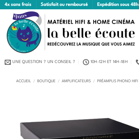
Passer
4x sans frais
Satisfait ou remboursé
Expédition sous 48h
au
contenu
UNE QUESTION ? UN CONSEIL ?
10H-12H ET 14H-18H
ACCUEIL
/
BOUTIQUE
/
AMPLIFICATEURS
/
PRÉAMPLIS PHONO HIFI