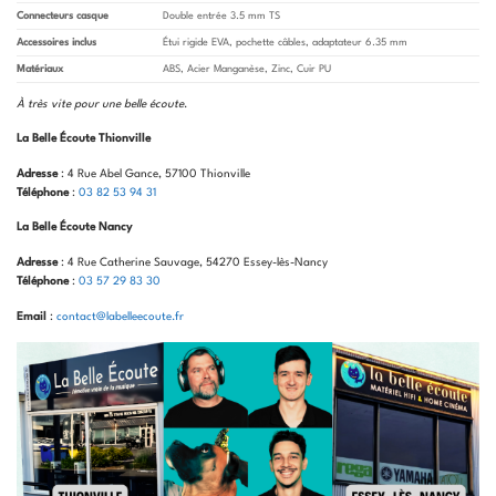
Connecteurs casque
Double entrée 3.5 mm TS
Accessoires inclus
Étui rigide EVA, pochette câbles, adaptateur 6.35 mm
Matériaux
ABS, Acier Manganèse, Zinc, Cuir PU
À très vite pour une belle écoute
.
La Belle Écoute Thionville
Adresse
: 4 Rue Abel Gance, 57100 Thionville
Téléphone
:
03 82 53 94 31
La Belle Écoute Nancy
Adresse
: 4 Rue Catherine Sauvage, 54270 Essey-lès-Nancy
Téléphone
:
03 57 29 83 30
Email
:
contact@labelleecoute.fr