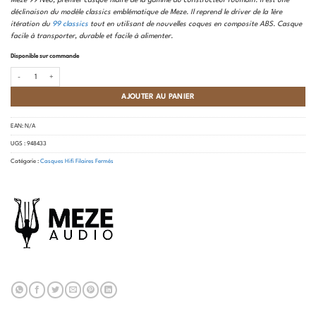
Meze 99 Néo, premier casque filaire de la gamme du constructeur roumain. Il est une
déclinaison du modèle classics emblématique de Meze. Il reprend le driver de la 1ère
itération du
99 classics
tout en utilisant de nouvelles coques en composite ABS. Casque
facile à transporter, durable et facile à alimenter.
Disponible sur commande
quantité de Meze - 99 Neo
AJOUTER AU PANIER
EAN:
N/A
UGS :
948433
Catégorie :
Casques Hifi Filaires Fermés