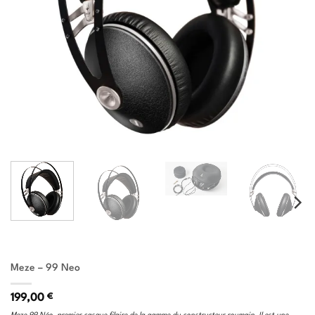
Meze – 99 Neo
199,00
€