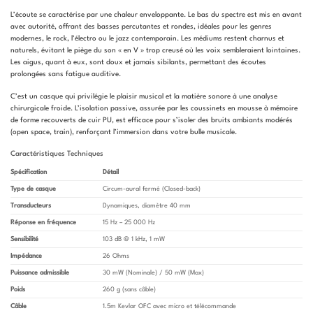
L’écoute se caractérise par une chaleur enveloppante. Le bas du spectre est mis en avant
avec autorité, offrant des basses percutantes et rondes, idéales pour les genres
modernes, le rock, l’électro ou le jazz contemporain. Les médiums restent charnus et
naturels, évitant le piège du son « en V » trop creusé où les voix sembleraient lointaines.
Les aigus, quant à eux, sont doux et jamais sibilants, permettant des écoutes
prolongées sans fatigue auditive.
C’est un casque qui privilégie le plaisir musical et la matière sonore à une analyse
chirurgicale froide. L’isolation passive, assurée par les coussinets en mousse à mémoire
de forme recouverts de cuir PU, est efficace pour s’isoler des bruits ambiants modérés
(open space, train), renforçant l’immersion dans votre bulle musicale.
Caractéristiques Techniques
Spécification
Détail
Type de casque
Circum-aural fermé (Closed-back)
Transducteurs
Dynamiques, diamètre 40 mm
Réponse en fréquence
15 Hz – 25 000 Hz
Sensibilité
103 dB @ 1 kHz, 1 mW
Impédance
26 Ohms
Puissance admissible
30 mW (Nominale) / 50 mW (Max)
Poids
260 g (sans câble)
Câble
1.5m Kevlar OFC avec micro et télécommande