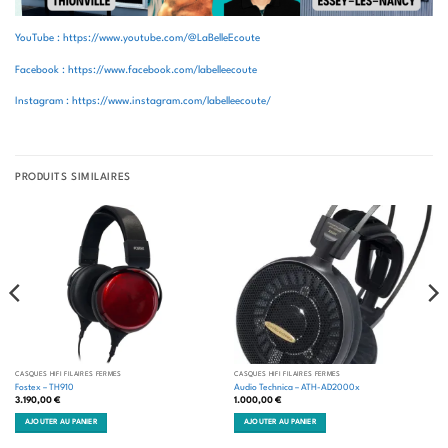
YouTube : https://www.youtube.com/@LaBelleEcoute
Facebook : https://www.facebook.com/labelleecoute
Instagram : https://www.instagram.com/labelleecoute/
PRODUITS SIMILAIRES
CASQUES HIFI FILAIRES FERMÉS
CASQUES HIFI FILAIRES FERMÉS
Fostex – TH910
Audio Technica – ATH-AD2000x
3.190,00
€
1.000,00
€
AJOUTER AU PANIER
AJOUTER AU PANIER