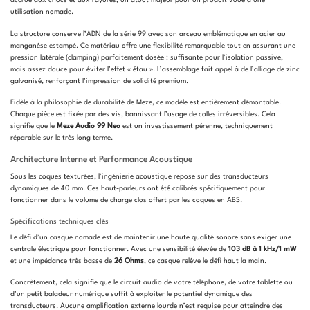
accrue aux chocs et aux rayures, un atout majeur pour un produit voué à une
utilisation nomade.
La structure conserve l’ADN de la série 99 avec son arceau emblématique en acier au
manganèse estampé. Ce matériau offre une flexibilité remarquable tout en assurant une
pression latérale (clamping) parfaitement dosée : suffisante pour l’isolation passive,
mais assez douce pour éviter l’effet « étau ». L’assemblage fait appel à de l’alliage de zinc
galvanisé, renforçant l’impression de solidité premium.
Fidèle à la philosophie de durabilité de Meze, ce modèle est entièrement démontable.
Chaque pièce est fixée par des vis, bannissant l’usage de colles irréversibles. Cela
signifie que le
Meze Audio 99 Neo
est un investissement pérenne, techniquement
réparable sur le très long terme.
Architecture Interne et Performance Acoustique
Sous les coques texturées, l’ingénierie acoustique repose sur des transducteurs
dynamiques de 40 mm. Ces haut-parleurs ont été calibrés spécifiquement pour
fonctionner dans le volume de charge clos offert par les coques en ABS.
Spécifications techniques clés
Le défi d’un casque nomade est de maintenir une haute qualité sonore sans exiger une
centrale électrique pour fonctionner. Avec une sensibilité élevée de
103 dB à 1 kHz/1 mW
et une impédance très basse de
26 Ohms
, ce casque relève le défi haut la main.
Concrètement, cela signifie que le circuit audio de votre téléphone, de votre tablette ou
d’un petit baladeur numérique suffit à exploiter le potentiel dynamique des
transducteurs. Aucune amplification externe lourde n’est requise pour atteindre des