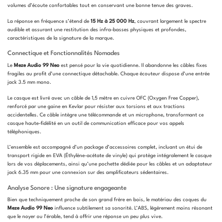
volumes d’écoute confortables tout en conservant une bonne tenue des graves.
La réponse en fréquence s’étend de
15 Hz à 25 000 Hz
, couvrant largement le spectre
audible et assurant une restitution des infra-basses physiques et profondes,
caractéristiques de la signature de la marque.
Connectique et Fonctionnalités Nomades
Le
Meze Audio 99 Neo
est pensé pour la vie quotidienne. Il abandonne les câbles fixes
fragiles au profit d’une connectique détachable. Chaque écouteur dispose d’une entrée
jack 3.5 mm mono.
Le casque est livré avec un câble de 1,5 mètre en cuivre OFC (Oxygen Free Copper),
renforcé par une gaine en Kevlar pour résister aux torsions et aux tractions
accidentelles. Ce câble intègre une télécommande et un microphone, transformant ce
casque haute-fidélité en un outil de communication efficace pour vos appels
téléphoniques.
L’ensemble est accompagné d’un package d’accessoires complet, incluant un étui de
transport rigide en EVA (Éthylène-acétate de vinyle) qui protège intégralement le casque
lors de vos déplacements, ainsi qu’une pochette dédiée pour les câbles et un adaptateur
jack 6.35 mm pour une connexion sur des amplificateurs sédentaires.
Analyse Sonore : Une signature engageante
Bien que techniquement proche de son grand frère en bois, le matériau des coques du
Meze Audio 99 Neo
influence subtilement sa sonorité. L’ABS, légèrement moins résonant
que le noyer ou l’érable, tend à offrir une réponse un peu plus vive.