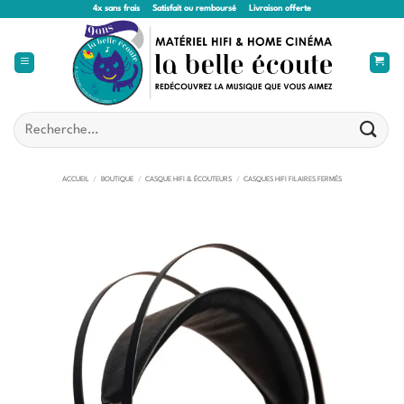
Passer
4x sans frais
Satisfait ou remboursé
Livraison offerte
au
contenu
Recherche
pour :
ACCUEIL
/
BOUTIQUE
/
CASQUE HIFI & ÉCOUTEURS
/
CASQUES HIFI FILAIRES FERMÉS