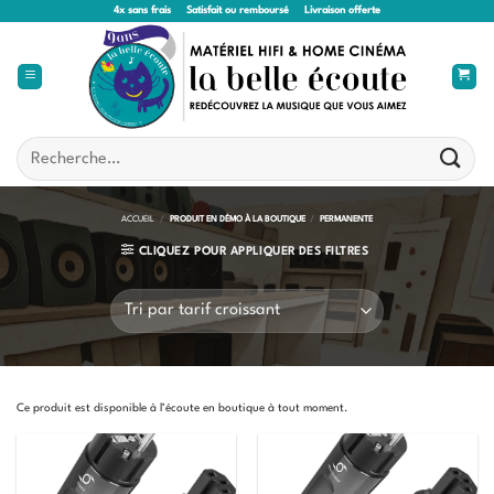
Passer
4x sans frais
Satisfait ou remboursé
Livraison offerte
au
contenu
Recherche
pour :
ACCUEIL
/
PRODUIT EN DÉMO À LA BOUTIQUE
/
PERMANENTE
CLIQUEZ POUR APPLIQUER DES FILTRES
Ce produit est disponible à l’écoute en boutique à tout moment.