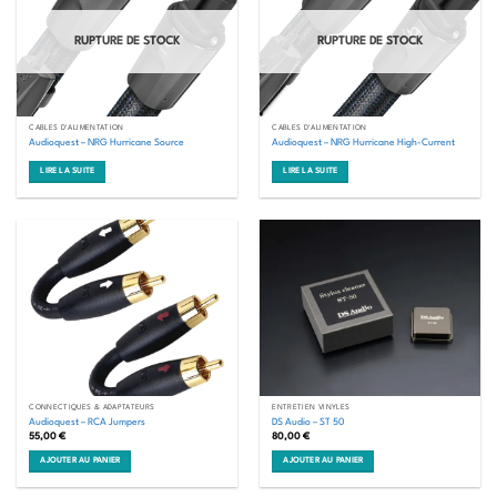
RUPTURE DE STOCK
RUPTURE DE STOCK
CÂBLES D'ALIMENTATION
CÂBLES D'ALIMENTATION
Audioquest – NRG Hurricane Source
Audioquest – NRG Hurricane High-Current
LIRE LA SUITE
LIRE LA SUITE
CONNECTIQUES & ADAPTATEURS
ENTRETIEN VINYLES
Audioquest – RCA Jumpers
DS Audio – ST 50
55,00
€
80,00
€
AJOUTER AU PANIER
AJOUTER AU PANIER