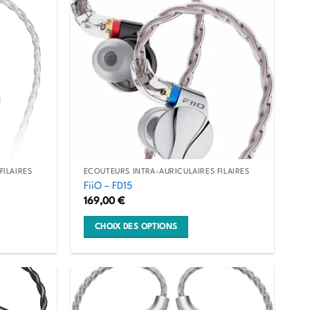
FILAIRES
ÉCOUTEURS INTRA-AURICULAIRES FILAIRES
FiiO – FD15
169,00
€
CHOIX DES OPTIONS
Ce
produit
a
plusieurs