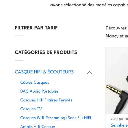
avons sélectionné des modèles capables
FILTRER PAR TARIF
Découvrez n
Nancy et en
Prix
Prix
min
max
CATÉGORIES DE PRODUITS
CASQUE HIFI & ÉCOUTEURS
Câbles Casques
DAC Audio Portables
Casques Hifi Filaires Fermés
Casques TV
Casques Wifi-Streaming (Sans Fil) HIFI
CASQUE H
Sennheis
Amplis Hifi Casque