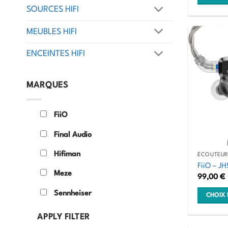
SOURCES HIFI
MEUBLES HIFI
ENCEINTES HIFI
MARQUES
FiiO
Final Audio
Hifiman
ÉCOUTEURS
FiiO – JH
Meze
99,00
€
Sennheiser
CHOIX 
Ce
APPLY FILTER
produit