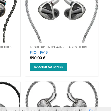
variations.
Les
options
peuvent
être
choisies
sur
la
FILAIRES
ÉCOUTEURS INTRA-AURICULAIRES FILAIRES
page
FiiO – FH19
du
590,00
€
produit
AJOUTER AU PANIER