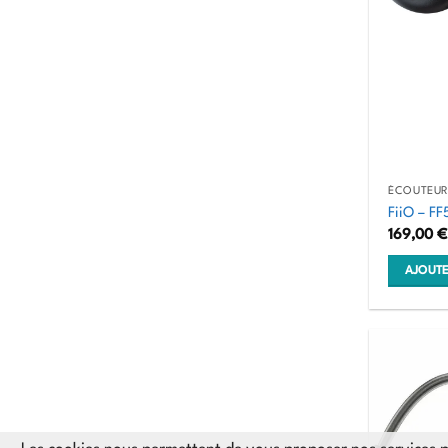
ÉCOUTEURS
FiiO – FF
169,00
€
AJOUTE