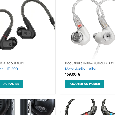
s.
IFI & ÉCOUTEURS
ÉCOUTEURS INTRA-AURICULAIRES 
er – IE 200
Meze Audio – Alba
159,00
€
R AU PANIER
AJOUTER AU PANIER