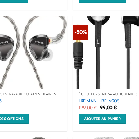
Ce
produit
a
plusieurs
-50%
variations.
Les
options
peuvent
être
choisies
sur
la
 INTRA-AURICULAIRES FILAIRES
ÉCOUTEURS INTRA-AURICULAIRES 
page
5
HiFiMAN – RE-600S
du
Le
Le
199,00
€
99,00
€
prix
prix
produit
initial
actuel
DES OPTIONS
AJOUTER AU PANIER
était :
est :
199,00 €.
99,00 €.