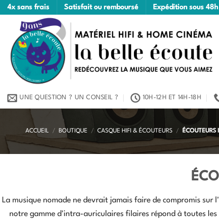
Passer
4x sans frais
Satisfait ou remboursé
Expédition sous 48h
au
contenu
UNE QUESTION ? UN CONSEIL ?
10H-12H ET 14H-18H
ACCUEIL
/
BOUTIQUE
/
CASQUE HIFI & ÉCOUTEURS
/
ÉCOUTEURS I
ÉCO
La musique nomade ne devrait jamais faire de compromis sur l
notre gamme d'intra-auriculaires filaires répond à toutes les 