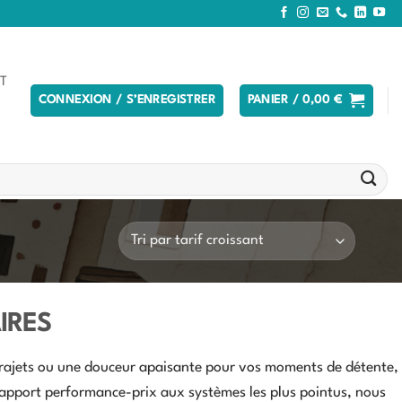
T
CONNEXION / S’ENREGISTRER
PANIER /
0,00
€
IRES
trajets ou une douceur apaisante pour vos moments de détente,
nt rapport performance-prix aux systèmes les plus pointus, nous