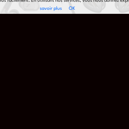
lus facilement. En utilisant nos services, vous nous donnez exp
savoir plus
OK
IFI & ÉCOUTEURS
ÉCOUTEURS INTRA-AURICULAIRES 
er – IE 600
FiiO – FH9
€
649,00
€
R AU PANIER
AJOUTER AU PANIER