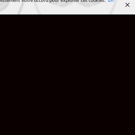
ressément votre accord pour exploiter ces cookies.
En
FILAIRES
ÉCOUTEURS INTRA-AURICULAIRES FILAIRES
FiiO – FA19
990,00
€
AJOUTER AU PANIER