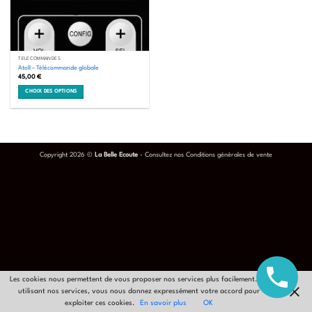
TÉLÉCOMMANDES
Atoll – Télécommande globale
45,00
€
CHOIX DES OPTIONS
Ce
produit
a
plusieurs
variations.
Copyright 2026 ©
La Belle Ecoute
- Consultez nos
Conditions générales de vente
Les
options
peuvent
être
choisies
sur
la
page
du
produit
Les cookies nous permettent de vous proposer nos services plus facilement. En
utilisant nos services, vous nous donnez expressément votre accord pour
exploiter ces cookies.
En savoir plus
OK