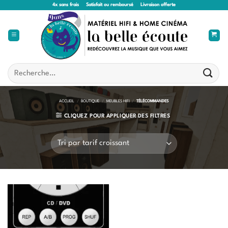
Passer
4x sans frais
Satisfait ou remboursé
Livraison offerte
au
contenu
Recherche
pour :
ACCUEIL
/
BOUTIQUE
/
MEUBLES HIFI
/
TÉLÉCOMMANDES
CLIQUEZ POUR APPLIQUER DES FILTRES