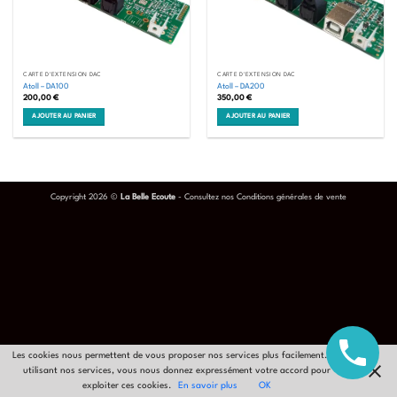
CARTE D'EXTENSION DAC
CARTE D'EXTENSION DAC
Atoll – DA100
Atoll – DA200
200,00
€
350,00
€
AJOUTER AU PANIER
AJOUTER AU PANIER
Copyright 2026 ©
La Belle Ecoute
- Consultez nos
Conditions générales de vente
Les cookies nous permettent de vous proposer nos services plus facilement. En
utilisant nos services, vous nous donnez expressément votre accord pour
exploiter ces cookies.
En savoir plus
OK