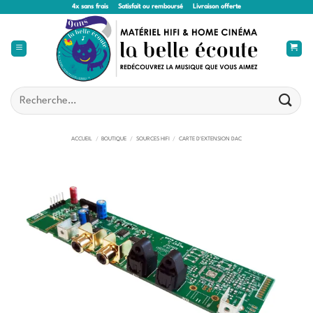
Passer
4x sans frais
Satisfait ou remboursé
Livraison offerte
au
contenu
Recherche
pour :
ACCUEIL
/
BOUTIQUE
/
SOURCES HIFI
/
CARTE D'EXTENSION DAC