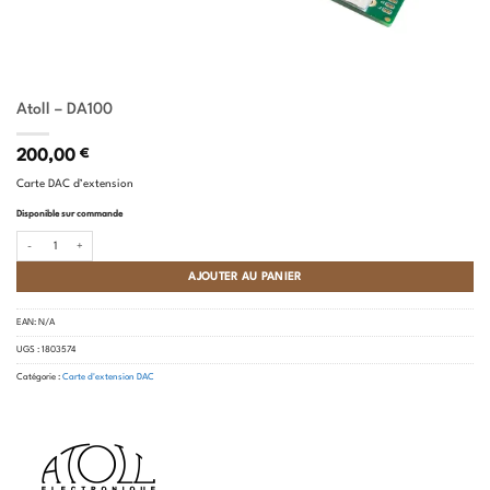
Atoll – DA100
200,00
€
Carte DAC d’extension
Disponible sur commande
quantité de Atoll - DA100
AJOUTER AU PANIER
EAN:
N/A
UGS :
1803574
Catégorie :
Carte d'extension DAC