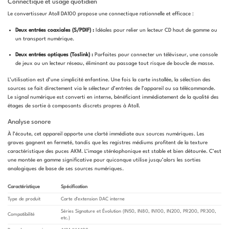
Connectique et usage quotidien
Le convertisseur Atoll DA100 propose une connectique rationnelle et efficace :
Deux entrées coaxiales (S/PDIF) :
Idéales pour relier un lecteur CD haut de gamme ou
un transport numérique.
Deux entrées optiques (Toslink) :
Parfaites pour connecter un téléviseur, une console
de jeux ou un lecteur réseau, éliminant au passage tout risque de boucle de masse.
L’utilisation est d’une simplicité enfantine. Une fois la carte installée, la sélection des
sources se fait directement via le sélecteur d’entrées de l’appareil ou sa télécommande.
Le signal numérique est converti en interne, bénéficiant immédiatement de la qualité des
étages de sortie à composants discrets propres à Atoll.
Analyse sonore
À l’écoute, cet appareil apporte une clarté immédiate aux sources numériques. Les
graves gagnent en fermeté, tandis que les registres médiums profitent de la texture
caractéristique des puces AKM. L’image stéréophonique est stable et bien détourée. C’est
une montée en gamme significative pour quiconque utilise jusqu’alors les sorties
analogiques de base de ses sources numériques.
Caractéristique
Spécification
Type de produit
Carte d’extension DAC interne
Séries Signature et Évolution (IN50, IN80, IN100, IN200, PR200, PR300,
Compatibilité
etc.)