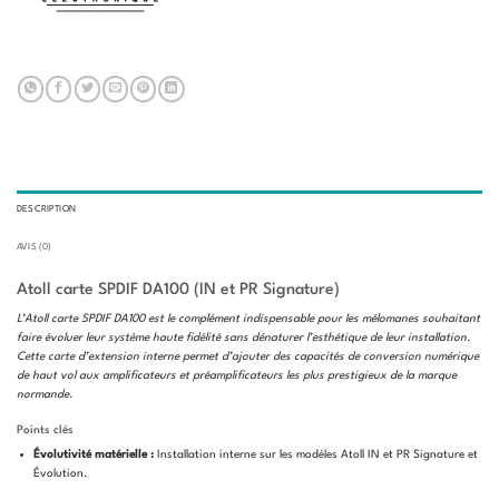
DESCRIPTION
AVIS (0)
Atoll carte SPDIF DA100 (IN et PR Signature)
L’Atoll carte SPDIF DA100 est le complément indispensable pour les mélomanes souhaitant
faire évoluer leur système haute fidélité sans dénaturer l’esthétique de leur installation.
Cette carte d’extension interne permet d’ajouter des capacités de conversion numérique
de haut vol aux amplificateurs et préamplificateurs les plus prestigieux de la marque
normande.
Points clés
Évolutivité matérielle :
Installation interne sur les modèles Atoll IN et PR Signature et
Évolution.