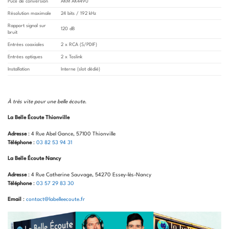
Puce de conversion
AKM AK4490
Résolution maximale
24 bits / 192 kHz
Rapport signal sur
120 dB
bruit
Entrées coaxiales
2 x RCA (S/PDIF)
Entrées optiques
2 x Toslink
Installation
Interne (slot dédié)
À très vite pour une belle écoute
.
La Belle Écoute Thionville
Adresse
: 4 Rue Abel Gance, 57100 Thionville
Téléphone
:
03 82 53 94 31
La Belle Écoute Nancy
Adresse
: 4 Rue Catherine Sauvage, 54270 Essey-lès-Nancy
Téléphone
:
03 57 29 83 30
Email
:
contact@labelleecoute.fr