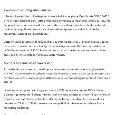
Conception et intégration interne
L’électronique Atoll est réputée pour sa modularité exemplaire. L’Atoll carte SPDIF DA100
s’inscrit parfaitement dans cette philosophie en venant se loger directement au cœur de
l’appareil hôte. Contrairement à un convertisseur externe qui nécessite des câbles de
modulation supplémentaires et une alimentation séparée, ce module exploite les
ressources internes de l’amplificateur.
Cette intégration permet de réduire drastiquement le trajet du signal analogique après
conversion, préservant ainsi l’intégrité du message musical. Que vous possédiez un
IN50 Signature ou un PR300 Évolution, cette carte transforme une entrée auxiliaire
classique en une interface numérique performante.
Architecture interne et conversion
Au centre de ce module se trouve la puce de conversion numérique-analogique AKM
AK4490. Ce composant est plébiscité par les ingénieurs acousticiens pour sa capacité à
restituer une scène sonore large et détaillée, avec un rapport signal sur bruit s’élevant à
120 dB.
Le convertisseur prend en charge les formats PCM de manière native. Grâce à une
gestion rigoureuse de l’horloge interne, le phénomène de jitter est réduit à son minimum,
offrant une écoute fluide, naturelle et dénuée de fatigue auditive. Le traitement des
données en 24 bits / 192 kHz assure une compatibilité totale avec les fichiers haute
résolution modernes.