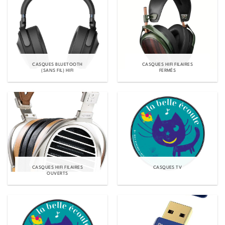
CASQUES BLUETOOTH
CASQUES HIFI FILAIRES
(SANS FIL) HIFI
FERMÉS
CASQUES HIFI FILAIRES
CASQUES TV
OUVERTS