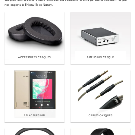
nos experts à Thionville et Nancy.
ACCESSOIRES CASQUES
AMPLIS HIFI CASQUE
BALADEURS HIFI
CÂBLES CASQUES