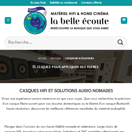
Passer
4x sans frais
Satisfait ou remboursé
Livraison offerte
au
contenu
Recherche
pour :
ACCUEIL
/
BOUTIQUE
/
CASQUE HIFI & ÉCOUTEURS
CLIQUEZ POUR APPLIQUER DES FILTRES
CASQUES HIFI ET SOLUTIONS AUDIO NOMADES
Vivez une expérience sonore immersive où que vous soyez. Que vous recherchiez la précision
d'un casque filaire ouvert pour vos écoutes domestiques ou la liberté d'un casque Bluetooth
haute résolution, découvrez les meilleures références mondiales du matériel audiophile.
Plongez dans l’univers du son haute fidélité nomade et sédentaire. Large choix de
casques Hifi, écouteurs intra-auriculaires, baladeurs et DAC portables sélectionnés par