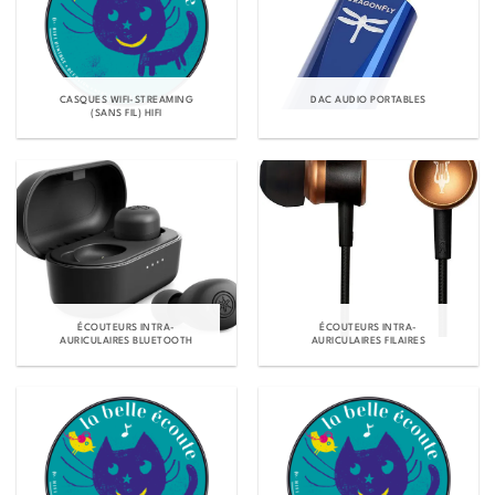
CASQUES WIFI-STREAMING
DAC AUDIO PORTABLES
(SANS FIL) HIFI
ÉCOUTEURS INTRA-
ÉCOUTEURS INTRA-
AURICULAIRES BLUETOOTH
AURICULAIRES FILAIRES