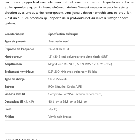
plus rapides, apportant une extension naturelle aux instruments tels que la contrebasse
ou les grandes orgues. En home-cinéma, il délivre l’impact nécessaire pour les scènes
d’action avec une autorité remarquable, sans jamais devenir envahissant ou brouillon.
C’est un outil de précision qui apporte de la profondeur et du relief à l’image sonore
globale.
Caractéristique
Spécification technique
Type de produit
Subwoofer actif
Réponse en fréquence
24–200 Hz ±3 dB
Haut-parleur
12” (30,5 cm) polypropylène ultra-rigide (URP)
Amplification
Magnitude® MT-700 (350 W RMS / 700 W Crête)
Traitement numérique
DSP 200 MHz avec traitement 56 bits
Type de charge
Close (Sealed)
Entrées
RCA (Gauche, Droite/LFE)
Options sans fil
Compatible kit WSK-1 (vendu séparément)
Dimensions (H x L x P)
40,6 cm x 35,8 cm x 35,8 cm
Poids
13,2 kg
Finition
Vinyle noir brossé