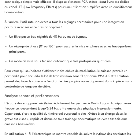
connectique simple mais efficace. Il dispose d’entrées RCA stéréo, dont l’une est dédiée
au canal LFE (Low Frequency Effects) pour une utilisation simplifiée avec un amplificateur
home-cinéma.
À l’arrière, l’utilisateur a accès à tous les réglages nécessaires pour une intégration
parfaite avec ses enceintes principales :
Un filtre passe-bas réglable de 40 Hz au mode bypass.
Un réglage de phase (0° ou 180°) pour assurer la mise en phase avec les haut-parleurs
principaux.
Un mode de mise sous tension automatique très pratique au quotidien.
Pour ceux qui souhaitent s’affranchir des câbles de modulation, le caisson prévoit un
port dédié pour accueillir le kit de transmission sans fil optionnel WSK-1. Cette solution
permet de placer le caisson à l’endroit le plus propice acoustiquement dans la pièce, sans
contrainte de longueur de câble.
Analyse sonore et performances
L’écoute de cet appareil révèle immédiatement l’expertise de MartinLogan. La réponse en
fréquence, descendant jusqu’à 24 Hz, offre une assise physique impressionnante.
Cependant, c’est la qualité du timbre qui surprend le plus. Grâce à sa charge close, le
grave est « sec », rapide et dénué de tout traînage pneumatique souvent associé aux
caissons bass-reflex.
En utilisation hi-fi, l’électronique se montre capable de suivre le rythme des enceintes les