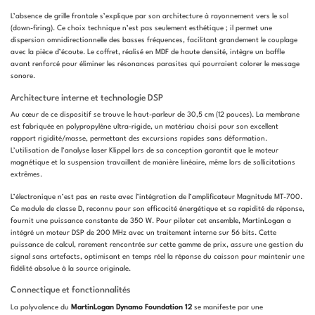
L’absence de grille frontale s’explique par son architecture à rayonnement vers le sol
(down-firing). Ce choix technique n’est pas seulement esthétique ; il permet une
dispersion omnidirectionnelle des basses fréquences, facilitant grandement le couplage
avec la pièce d’écoute. Le coffret, réalisé en MDF de haute densité, intègre un baffle
avant renforcé pour éliminer les résonances parasites qui pourraient colorer le message
sonore.
Architecture interne et technologie DSP
Au cœur de ce dispositif se trouve le haut-parleur de 30,5 cm (12 pouces). La membrane
est fabriquée en polypropylène ultra-rigide, un matériau choisi pour son excellent
rapport rigidité/masse, permettant des excursions rapides sans déformation.
L’utilisation de l’analyse laser Klippel lors de sa conception garantit que le moteur
magnétique et la suspension travaillent de manière linéaire, même lors de sollicitations
extrêmes.
L’électronique n’est pas en reste avec l’intégration de l’amplificateur Magnitude MT-700.
Ce module de classe D, reconnu pour son efficacité énergétique et sa rapidité de réponse,
fournit une puissance constante de 350 W. Pour piloter cet ensemble, MartinLogan a
intégré un moteur DSP de 200 MHz avec un traitement interne sur 56 bits. Cette
puissance de calcul, rarement rencontrée sur cette gamme de prix, assure une gestion du
signal sans artefacts, optimisant en temps réel la réponse du caisson pour maintenir une
fidélité absolue à la source originale.
Connectique et fonctionnalités
La polyvalence du
MartinLogan Dynamo Foundation 12
se manifeste par une