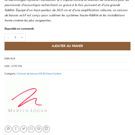
passionnés d’acoustique recherchant un grave à la fois puissant et d’une grande
fidélité. Équipé d’un haut-parleur de 30,5 cm et d’une amplification robuste, ce caisson
de basses actif est conçu pour sublimer les systèmes haute-fidélité et les installations
home-cinéma les plus exigeantes.
Disponible sur commande
quantité de Martin Logan - Dynamo Foundation 12
AJOUTER AU PANIER
EAN:
N/A
UGS :
2 707 314
Catégorie :
Caisson de basses Hifi & Home-Cinéma