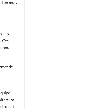
 d’un mur,
rs. La
. Ces
econnu
ermet de
s
équipé
hitecture
e traduit