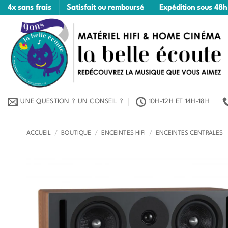
Passer
4x sans frais
Satisfait ou remboursé
Expédition sous 48h
au
contenu
UNE QUESTION ? UN CONSEIL ?
10H-12H ET 14H-18H
ACCUEIL
/
BOUTIQUE
/
ENCEINTES HIFI
/
ENCEINTES CENTRALES