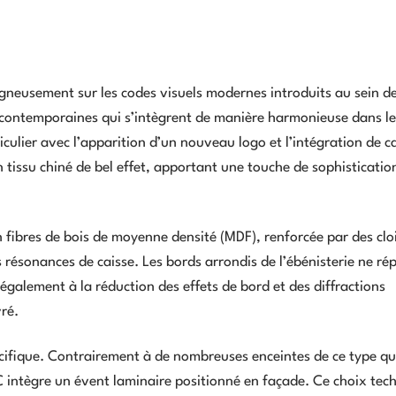
igneusement sur les codes visuels modernes introduits au sein de
s contemporaines qui s’intègrent de manière harmonieuse dans le
ticulier avec l’apparition d’un nouveau logo et l’intégration de c
 tissu chiné de bel effet, apportant une touche de sophisticatio
en fibres de bois de moyenne densité (MDF), renforcée par des clo
les résonances de caisse. Les bords arrondis de l’ébénisterie ne r
 également à la réduction des effets de bord et des diffractions
ré.
spécifique. Contrairement à de nombreuses enceintes de ce type qu
 C intègre un évent laminaire positionné en façade. Ce choix tec