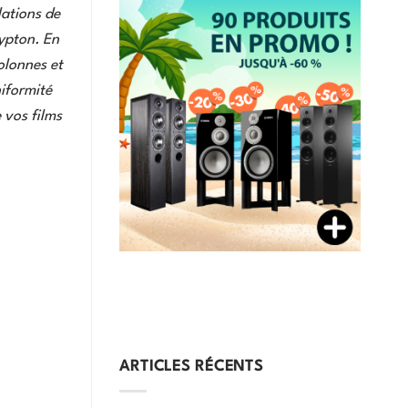
lations de
ypton. En
olonnes et
niformité
 vos films
ARTICLES RÉCENTS