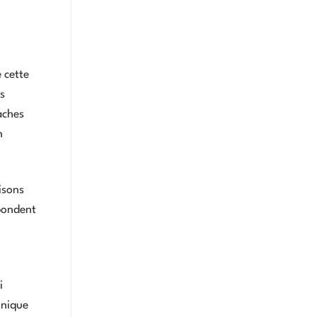
 cette
s
aches
n
isons
épondent
i
hnique