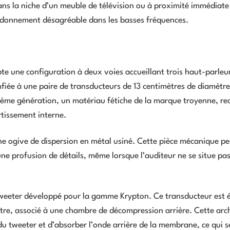
ans la niche d’un meuble de télévision ou à proximité immédiate
urdonnement désagréable dans les basses fréquences.
te une configuration à deux voies accueillant trois haut-parleu
fiée à une paire de transducteurs de 13 centimètres de diamètre
ième génération, un matériau fétiche de la marque troyenne, r
rtissement interne.
ne ogive de dispersion en métal usiné. Cette pièce mécanique p
une profusion de détails, même lorsque l’auditeur ne se situe pa
 tweeter développé pour la gamme Krypton. Ce transducteur est 
tre, associé à une chambre de décompression arrière. Cette arc
u tweeter et d’absorber l’onde arrière de la membrane, ce qui s