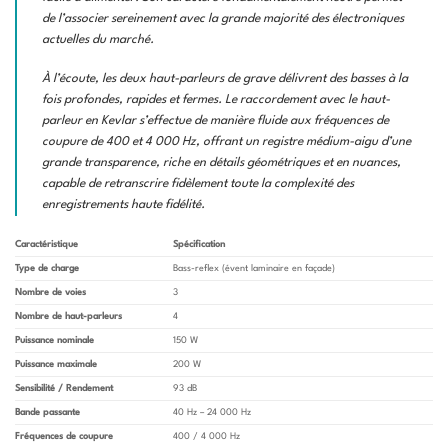
de l’associer sereinement avec la grande majorité des électroniques
actuelles du marché.
À l’écoute, les deux haut-parleurs de grave délivrent des basses à la
fois profondes, rapides et fermes. Le raccordement avec le haut-
parleur en Kevlar s’effectue de manière fluide aux fréquences de
coupure de 400 et 4 000 Hz, offrant un registre médium-aigu d’une
grande transparence, riche en détails géométriques et en nuances,
capable de retranscrire fidèlement toute la complexité des
enregistrements haute fidélité.
Caractéristique
Spécification
Type de charge
Bass-reflex (évent laminaire en façade)
Nombre de voies
3
Nombre de haut-parleurs
4
Puissance nominale
150 W
Puissance maximale
200 W
Sensibilité / Rendement
93 dB
Bande passante
40 Hz – 24 000 Hz
Fréquences de coupure
400 / 4 000 Hz