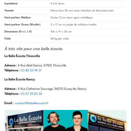
Impédance
4 à 8 ohms
Tweeter
Dôme tissu 28 mm avec chambre de décompression
Haut-parleur Médium
Kevlar 13 cm avec ogive métallique
Haut-parleur Grave (Woofer)
2 x 17 cm en pulpe de cellulose traitée
Dimensions (H x L x P)
106 x 19 x 30 cm
Poids
24 kg par unité
À très vite pour une belle écoute
.
La Belle Écoute Thionville
Adresse
: 4 Rue Abel Gance, 57100 Thionville
Téléphone
:
03 82 53 94 31
La Belle Écoute Nancy
Adresse
: 4 Rue Catherine Sauvage, 54270 Essey-lès-Nancy
Téléphone
:
03 57 29 83 30
Email
:
contact@labelleecoute.fr