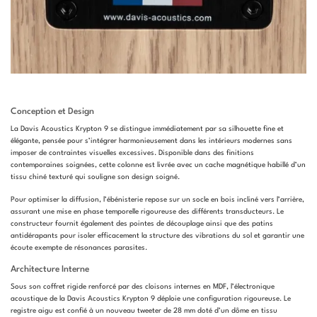
Conception et Design
La Davis Acoustics Krypton 9 se distingue immédiatement par sa silhouette fine et
élégante, pensée pour s’intégrer harmonieusement dans les intérieurs modernes sans
imposer de contraintes visuelles excessives. Disponible dans des finitions
contemporaines soignées, cette colonne est livrée avec un cache magnétique habillé d’un
tissu chiné texturé qui souligne son design soigné.
Pour optimiser la diffusion, l’ébénisterie repose sur un socle en bois incliné vers l’arrière,
assurant une mise en phase temporelle rigoureuse des différents transducteurs. Le
constructeur fournit également des pointes de découplage ainsi que des patins
antidérapants pour isoler efficacement la structure des vibrations du sol et garantir une
écoute exempte de résonances parasites.
Architecture Interne
Sous son coffret rigide renforcé par des cloisons internes en MDF, l’électronique
acoustique de la Davis Acoustics Krypton 9 déploie une configuration rigoureuse. Le
registre aigu est confié à un nouveau tweeter de 28 mm doté d’un dôme en tissu