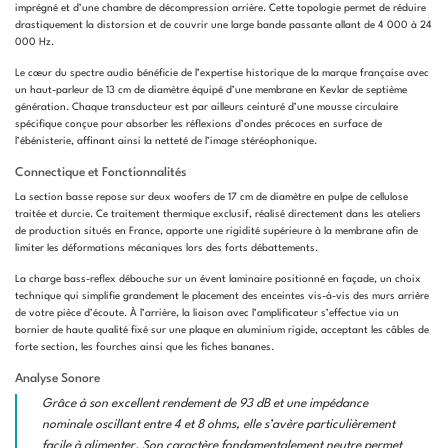
imprégné et d’une chambre de décompression arrière. Cette topologie permet de réduire
drastiquement la distorsion et de couvrir une large bande passante allant de 4 000 à 24
000 Hz.
Le cœur du spectre audio bénéficie de l’expertise historique de la marque française avec
un haut-parleur de 13 cm de diamètre équipé d’une membrane en Kevlar de septième
génération. Chaque transducteur est par ailleurs ceinturé d’une mousse circulaire
spécifique conçue pour absorber les réflexions d’ondes précoces en surface de
l’ébénisterie, affinant ainsi la netteté de l’image stéréophonique.
Connectique et Fonctionnalités
La section basse repose sur deux woofers de 17 cm de diamètre en pulpe de cellulose
traitée et durcie. Ce traitement thermique exclusif, réalisé directement dans les ateliers
de production situés en France, apporte une rigidité supérieure à la membrane afin de
limiter les déformations mécaniques lors des forts débattements.
La charge bass-reflex débouche sur un évent laminaire positionné en façade, un choix
technique qui simplifie grandement le placement des enceintes vis-à-vis des murs arrière
de votre pièce d’écoute. À l’arrière, la liaison avec l’amplificateur s’effectue via un
bornier de haute qualité fixé sur une plaque en aluminium rigide, acceptant les câbles de
forte section, les fourches ainsi que les fiches bananes.
Analyse Sonore
Grâce à son excellent rendement de 93 dB et une impédance
nominale oscillant entre 4 et 8 ohms, elle s’avère particulièrement
facile à alimenter. Son caractère fondamentalement neutre permet