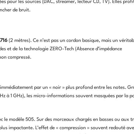
es pour les sources (DAC, streamer, lecteur CD, TV). Elles profi
ancher de bruit.
716
(2 mètres). Ce n’est pas un cordon basique, mais un véritab
ides et de la technologie ZERO-Tech (Absence d’impédance
 non compressé.
immédiatement par un « noir » plus profond entre les notes. Gr
Hz à 1 GHz), les micro-informations souvent masquées par la po
vec le modèle 505. Sur des morceaux chargés en basses ou aux tr
t plus impactante. L’effet de « compression » souvent redouté ave