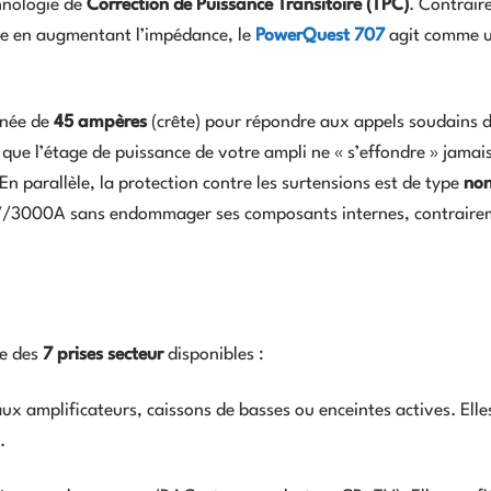
hnologie de
Correction de Puissance Transitoire (TPC)
. Contrai
que en augmentant l’impédance, le
PowerQuest 707
agit comme 
anée de
45 ampères
(crête) pour répondre aux appels soudains 
 que l’étage de puissance de votre ampli ne « s’effondre » jamais
n parallèle, la protection contre les surtensions est de type
no
00V/3000A sans endommager ses composants internes, contrair
te des
7 prises secteur
disponibles :
ux amplificateurs, caissons de basses ou enceintes actives. Elle
.