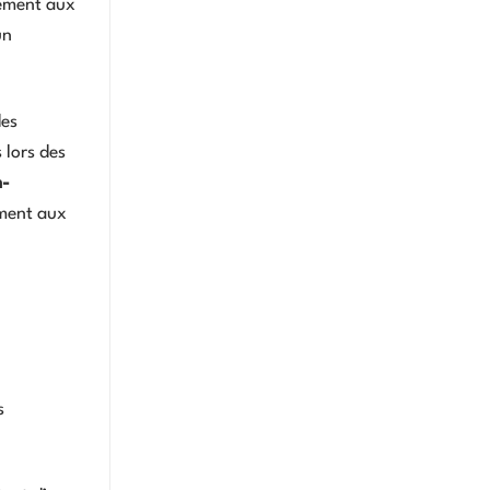
rement aux
un
des
 lors des
n-
ement aux
s