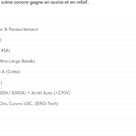
a scène sonore gagne en assise et en relief.
ur & Parasurtenseur
)
 45A)
 Ultra-Large Bande)
5 A (Crête)
)
6000V/3000A) + Arrêt Auto (>270V)
(2m, Cuivre LGC, ZERO-Tech)