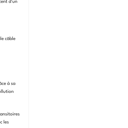
tent d’un
le câble
âce à sa
llution
ansitoires
c les