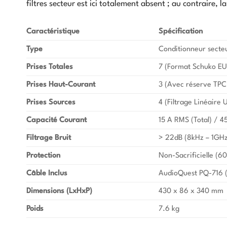
filtres secteur est ici totalement absent ; au contraire, l
Caractéristique
Spécification
Type
Conditionneur secte
Prises Totales
7 (Format Schuko EU
Prises Haut-Courant
3 (Avec réserve TPC
Prises Sources
4 (Filtrage Linéaire
Capacité Courant
15 A RMS (Total) / 4
Filtrage Bruit
> 22dB (8kHz – 1GHz
Protection
Non-Sacrificielle (
Câble Inclus
AudioQuest PQ-716 
Dimensions (LxHxP)
430 x 86 x 340 mm
Poids
7.6 kg