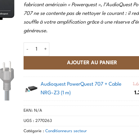
fabricant américain « Powerquest », l’AudioQuest P
707 ne se contente pas de nettoyer le courant : il re
souffle à votre amplification grâce à une réserve d’é
généreuse.
quantité de AudioQuest - PowerQuest 707
AJOUTER AU PANIER
Audioquest PowerQuest 707 + Cable
1.
NRG-Z3 (1 m)
1
EAN:
N/A
UGS :
2770263
Catégorie :
Conditionneurs secteur