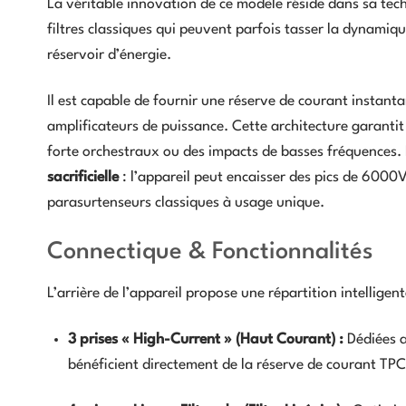
La véritable innovation de ce modèle réside dans sa tec
filtres classiques qui peuvent parfois tasser la dynami
réservoir d’énergie.
Il est capable de fournir une réserve de courant instant
amplificateurs de puissance. Cette architecture garantit
forte orchestraux ou des impacts de basses fréquences. E
sacrificielle
: l’appareil peut encaisser des pics de 60
parasurtenseurs classiques à usage unique.
Connectique & Fonctionnalités
L’arrière de l’appareil propose une répartition intelligen
3 prises « High-Current » (Haut Courant) :
Dédiées a
bénéficient directement de la réserve de courant TPC