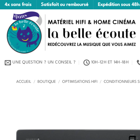
Passer
4x sans frais
Satisfait ou remboursé
Expédition sous 48h
au
contenu
UNE QUESTION ? UN CONSEIL ?
10H-12H ET 14H-18H
ACCUEIL
/
BOUTIQUE
/
OPTIMISATIONS HIFI
/
CONDITIONNEURS S