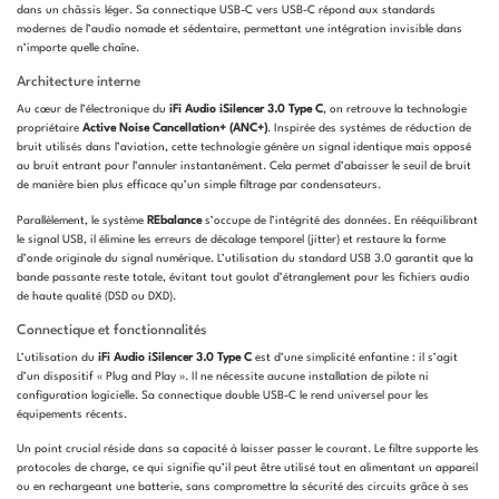
dans un châssis léger. Sa connectique USB-C vers USB-C répond aux standards
modernes de l’audio nomade et sédentaire, permettant une intégration invisible dans
n’importe quelle chaîne.
Architecture interne
Au cœur de l’électronique du
iFi Audio iSilencer 3.0 Type C
, on retrouve la technologie
propriétaire
Active Noise Cancellation+ (ANC+)
. Inspirée des systèmes de réduction de
bruit utilisés dans l’aviation, cette technologie génère un signal identique mais opposé
au bruit entrant pour l’annuler instantanément. Cela permet d’abaisser le seuil de bruit
de manière bien plus efficace qu’un simple filtrage par condensateurs.
Parallèlement, le système
REbalance
s’occupe de l’intégrité des données. En rééquilibrant
le signal USB, il élimine les erreurs de décalage temporel (jitter) et restaure la forme
d’onde originale du signal numérique. L’utilisation du standard USB 3.0 garantit que la
bande passante reste totale, évitant tout goulot d’étranglement pour les fichiers audio
de haute qualité (DSD ou DXD).
Connectique et fonctionnalités
L’utilisation du
iFi Audio iSilencer 3.0 Type C
est d’une simplicité enfantine : il s’agit
d’un dispositif « Plug and Play ». Il ne nécessite aucune installation de pilote ni
configuration logicielle. Sa connectique double USB-C le rend universel pour les
équipements récents.
Un point crucial réside dans sa capacité à laisser passer le courant. Le filtre supporte les
protocoles de charge, ce qui signifie qu’il peut être utilisé tout en alimentant un appareil
ou en rechargeant une batterie, sans compromettre la sécurité des circuits grâce à ses