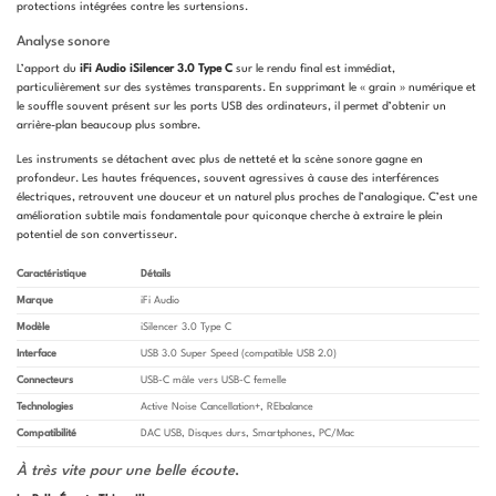
protections intégrées contre les surtensions.
Analyse sonore
L’apport du
iFi Audio iSilencer 3.0 Type C
sur le rendu final est immédiat,
particulièrement sur des systèmes transparents. En supprimant le « grain » numérique et
le souffle souvent présent sur les ports USB des ordinateurs, il permet d’obtenir un
arrière-plan beaucoup plus sombre.
Les instruments se détachent avec plus de netteté et la scène sonore gagne en
profondeur. Les hautes fréquences, souvent agressives à cause des interférences
électriques, retrouvent une douceur et un naturel plus proches de l’analogique. C’est une
amélioration subtile mais fondamentale pour quiconque cherche à extraire le plein
potentiel de son convertisseur.
Caractéristique
Détails
Marque
iFi Audio
Modèle
iSilencer 3.0 Type C
Interface
USB 3.0 Super Speed (compatible USB 2.0)
Connecteurs
USB-C mâle vers USB-C femelle
Technologies
Active Noise Cancellation+, REbalance
Compatibilité
DAC USB, Disques durs, Smartphones, PC/Mac
À très vite pour une belle écoute
.