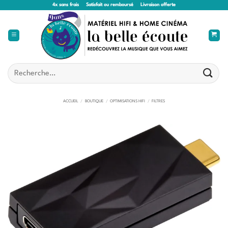
Passer
4x sans frais
Satisfait ou remboursé
Livraison offerte
au
contenu
Recherche
pour :
ACCUEIL
/
BOUTIQUE
/
OPTIMISATIONS HIFI
/
FILTRES