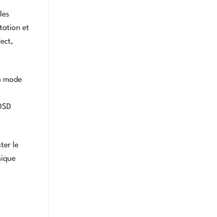
les
tation et
ect,
n mode
 DSD
ter le
nique