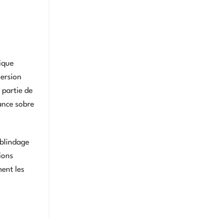
nique
version
 partie de
ance sobre
 blindage
ions
ment les