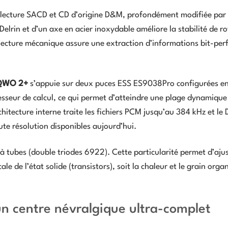
 lecture SACD et CD d’origine D&M, profondément modifiée par 
elrin et d’un axe en acier inoxydable améliore la stabilité de ro
la lecture mécanique assure une extraction d’informations bit-perf
AQWO 2+
s’appuie sur deux puces ESS ES9038Pro configurées e
seur de calcul, ce qui permet d’atteindre une plage dynamique
hitecture interne traite les fichiers PCM jusqu’au 384 kHz et le
ute résolution disponibles aujourd’hui.
à tubes (double triodes 6922). Cette particularité permet d’ajus
ale de l’état solide (transistors), soit la chaleur et le grain orga
un centre névralgique ultra-complet