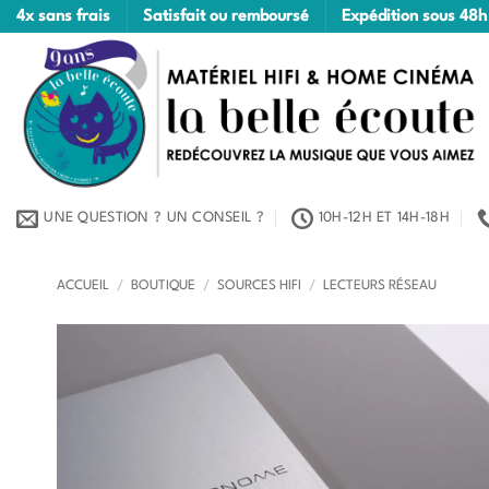
Passer
4x sans frais
Satisfait ou remboursé
Expédition sous 48h
au
contenu
UNE QUESTION ? UN CONSEIL ?
10H-12H ET 14H-18H
ACCUEIL
/
BOUTIQUE
/
SOURCES HIFI
/
LECTEURS RÉSEAU