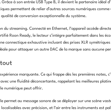
s. Grâce à son entrée USB Type B, il devient le partenaire idéal d
tiques permettent de relier d’autres sources numériques comme
la qualité de conversion exceptionnelle du système.
on du streaming. Connecté en Ethernet, l’appareil accède direc
rtifié Roon Ready, le lecteur s’intègre parfaitement dans les éc
 une connectique exhaustive incluant des prises XLR symétrique
idéale pour attaquer un autre DAC de la marque sans aucune per
 tout
expérience marquante. Ce qui frappe dès les premières notes, c’
avec une fluidité déconcertante, rappelant les meilleures platin
le numérique peut offrir.
Elle permet au message sonore de se déployer sur une scène vast
calisables avec précision, et l’air entre les instruments est pa