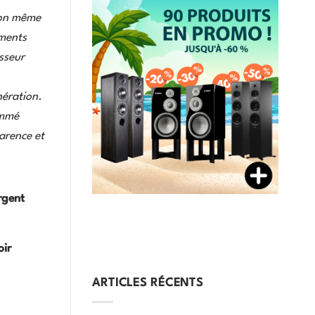
ion même
éments
sseur
nération.
ommé
parence et
rgent
ir
ARTICLES RÉCENTS