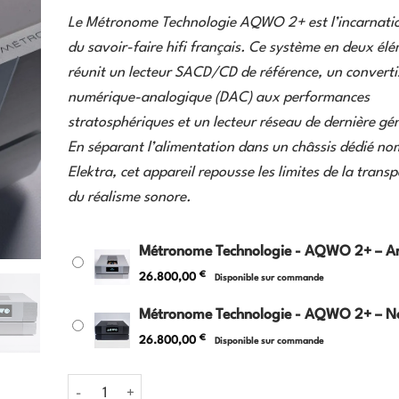
Le Métronome Technologie AQWO 2+ est l’incarnat
du savoir-faire hifi français. Ce système en deux él
réunit un lecteur SACD/CD de référence, un converti
numérique-analogique (DAC) aux performances
stratosphériques et un lecteur réseau de dernière gé
En séparant l’alimentation dans un châssis dédié n
Elektra, cet appareil repousse les limites de la trans
du réalisme sonore.
Métronome Technologie - AQWO 2+ – A
€
26.800,00
Disponible sur commande
Métronome Technologie - AQWO 2+ – No
€
26.800,00
Disponible sur commande
quantité de Métronome Technologie - AQWO 2+