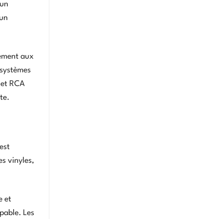
’un
 un
tement aux
osystèmes
s et RCA
te.
est
es vinyles,
e et
lpable. Les