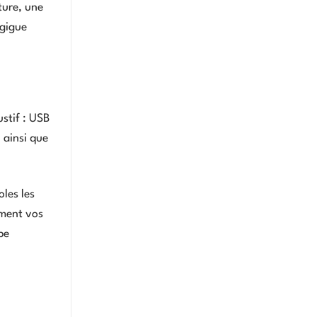
ture, une
 gigue
stif : USB
 ainsi que
les les
ement vos
pe