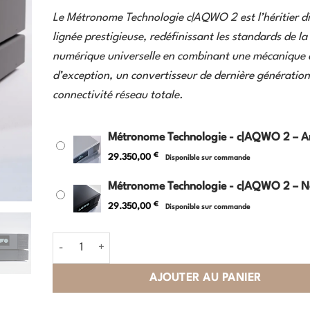
Le Métronome Technologie c|AQWO 2 est l’héritier di
lignée prestigieuse, redéfinissant les standards de la
numérique universelle en combinant une mécanique d
d’exception, un convertisseur de dernière génération
connectivité réseau totale.
Métronome Technologie - c|AQWO 2 – A
€
29.350,00
Disponible sur commande
Métronome Technologie - c|AQWO 2 – N
€
29.350,00
Disponible sur commande
quantité de Métronome Technologie - c|AQWO 2
AJOUTER AU PANIER