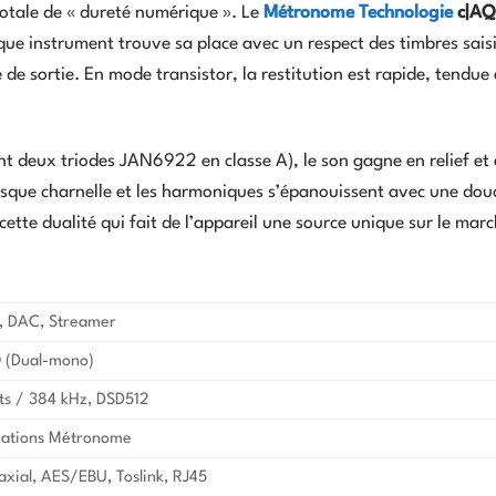
totale de « dureté numérique ». Le
Métronome Technologie
c|A
ue instrument trouve sa place avec un respect des timbres sais
de sortie. En mode transistor, la restitution est rapide, tendue 
ant deux triodes JAN6922 en classe A), le son gagne en relief et
sque charnelle et les harmoniques s’épanouissent avec une dou
 cette dualité qui fait de l’appareil une source unique sur le marc
, DAC, Streamer
(Dual-mono)
ts / 384 kHz, DSD512
cations Métronome
axial, AES/EBU, Toslink, RJ45