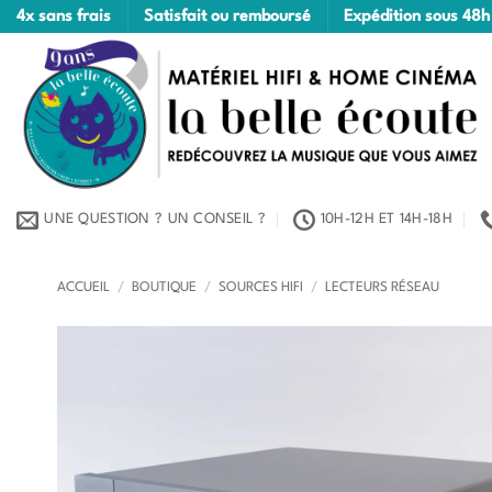
Passer
4x sans frais
Satisfait ou remboursé
Expédition sous 48h
au
contenu
UNE QUESTION ? UN CONSEIL ?
10H-12H ET 14H-18H
ACCUEIL
/
BOUTIQUE
/
SOURCES HIFI
/
LECTEURS RÉSEAU