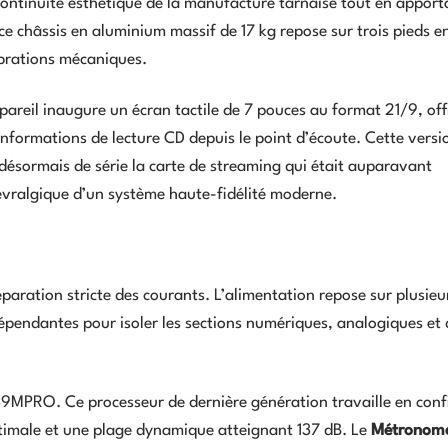
 continuité esthétique de la manufacture tarnaise tout en apport
e châssis en aluminium massif de 17 kg repose sur trois pieds en
ibrations mécaniques.
appareil inaugure un écran tactile de 7 pouces au format 21/9, of
informations de lecture CD depuis le point d’écoute. Cette versi
 désormais de série la carte de streaming qui était auparavant
 névralgique d’un système haute-fidélité moderne.
éparation stricte des courants. L’alimentation repose sur plusieu
dépendantes pour isoler les sections numériques, analogiques et 
39MPRO. Ce processeur de dernière génération travaille en conf
imale et une plage dynamique atteignant 137 dB. Le
Métronom