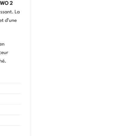
QWO 2
issant. La
et d’une
 en
ceur
hé.