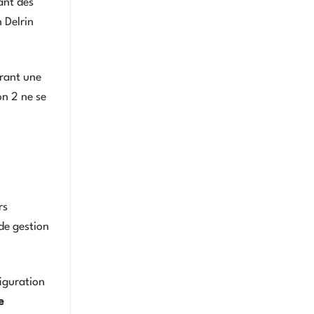
ant des
 Delrin
frant une
on 2 ne se
rs
de gestion
iguration
e