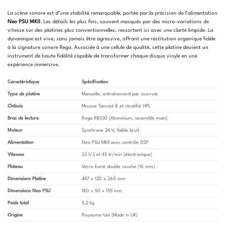
La scène sonore est d’une stabilité remarquable, portée par la précision de l’alimentation
Neo PSU MKII
. Les détails les plus fins, souvent masqués par des micro-variations de
vitesse sur des platines plus conventionnelles, ressortent ici avec une clarté limpide. La
dynamique est vive, sans jamais être agressive, offrant une restitution organique fidèle
à la signature sonore Rega. Associée à une cellule de qualité, cette platine devient un
instrument de haute fidélité capable de transformer chaque disque vinyle en une
expérience immersive.
Caractéristique
Spécification
Type de platine
Manuelle, entraînement par courroie
Châssis
Mousse Tancast 8 et stratifié HPL
Bras de lecture
Rega RB330 (Aluminium, assemblé main)
Moteur
Synchrone 24 V, faible bruit
Alimentation
Neo PSU MKII avec contrôle DSP
Vitesses
33 1/3 et 45 tr/min (électronique)
Plateau
Verre fumé double couche (16 mm)
Dimensions Platine
447 x 120 x 360 mm
Dimensions Neo PSU
180 x 50 x 155 mm
Poids total
5,2 kg
Origine
Royaume-Uni (Made in UK)