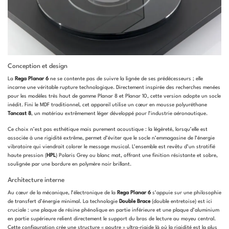
Conception et design
La
Rega Planar 6
ne se contente pas de suivre la lignée de ses prédécesseurs ; elle
incarne une véritable rupture technologique. Directement inspirée des recherches menées
pour les modèles très haut de gamme Planar 8 et Planar 10, cette version adopte un socle
inédit. Fini le MDF traditionnel, cet appareil utilise un cœur en mousse polyuréthane
Tancast 8
, un matériau extrêmement léger développé pour l’industrie aéronautique.
Ce choix n’est pas esthétique mais purement acoustique : la légèreté, lorsqu’elle est
associée à une rigidité extrême, permet d’éviter que le socle n’emmagasine de l’énergie
vibratoire qui viendrait colorer le message musical. L’ensemble est revêtu d’un stratifié
haute pression (
HPL
) Polaris Grey ou blanc mat, offrant une finition résistante et sobre,
soulignée par une bordure en polymère noir brillant.
Architecture interne
Au cœur de la mécanique, l’électronique de la
Rega Planar 6
s’appuie sur une philosophie
de transfert d’énergie minimal. La technologie
Double Brace
(double entretoise) est ici
cruciale : une plaque de résine phénolique en partie inférieure et une plaque d’aluminium
en partie supérieure relient directement le support du bras de lecture au moyeu central.
Cette configuration crée une structure « poutre » ultra-rigide là où la rigidité est la plus