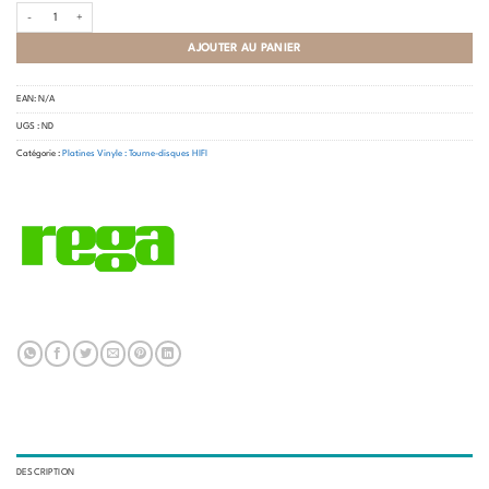
quantité de Rega - Planar 6 + Neo PSU MKII (sans cellule)
AJOUTER AU PANIER
EAN:
N/A
UGS :
ND
Catégorie :
Platines Vinyle : Tourne-disques HIFI
DESCRIPTION