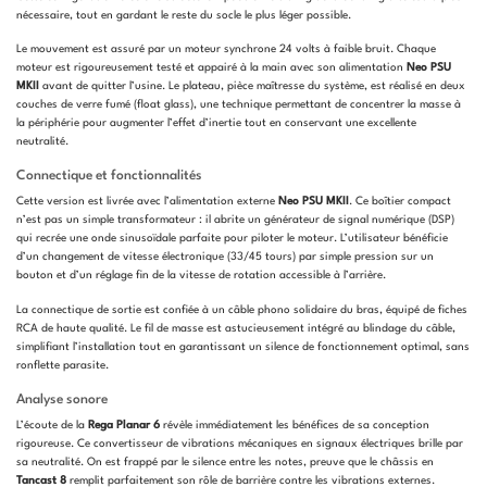
nécessaire, tout en gardant le reste du socle le plus léger possible.
Le mouvement est assuré par un moteur synchrone 24 volts à faible bruit. Chaque
moteur est rigoureusement testé et appairé à la main avec son alimentation
Neo PSU
MKII
avant de quitter l’usine. Le plateau, pièce maîtresse du système, est réalisé en deux
couches de verre fumé (float glass), une technique permettant de concentrer la masse à
la périphérie pour augmenter l’effet d’inertie tout en conservant une excellente
neutralité.
Connectique et fonctionnalités
Cette version est livrée avec l’alimentation externe
Neo PSU MKII
. Ce boîtier compact
n’est pas un simple transformateur : il abrite un générateur de signal numérique (DSP)
qui recrée une onde sinusoïdale parfaite pour piloter le moteur. L’utilisateur bénéficie
d’un changement de vitesse électronique (33/45 tours) par simple pression sur un
bouton et d’un réglage fin de la vitesse de rotation accessible à l’arrière.
La connectique de sortie est confiée à un câble phono solidaire du bras, équipé de fiches
RCA de haute qualité. Le fil de masse est astucieusement intégré au blindage du câble,
simplifiant l’installation tout en garantissant un silence de fonctionnement optimal, sans
ronflette parasite.
Analyse sonore
L’écoute de la
Rega Planar 6
révèle immédiatement les bénéfices de sa conception
rigoureuse. Ce convertisseur de vibrations mécaniques en signaux électriques brille par
sa neutralité. On est frappé par le silence entre les notes, preuve que le châssis en
Tancast 8
remplit parfaitement son rôle de barrière contre les vibrations externes.