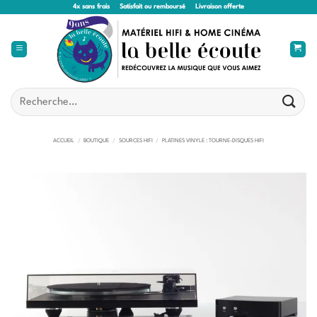
Passer
4x sans frais
Satisfait ou remboursé
Livraison offerte
au
contenu
Recherche
pour :
ACCUEIL
/
BOUTIQUE
/
SOURCES HIFI
/
PLATINES VINYLE : TOURNE-DISQUES HIFI