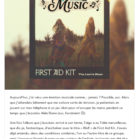
Aujourd’hui, j’ai vécu une émotion musicale comme… jamais ? Possible, oui. Alors
que j’attendais bêtement que ma voiture sorte de révision, je patientais en
jouant sur mon téléphone à un jeu idiot pour m’occuper les mains pendant ce
temps que j’écoutais Alela Diane (oui, forcément 😉).
Une fois l’album que j’écoutais arrivé à son terme, l’algo a eu l’idée merveilleuse,
que dis-je, fantastique, d’enchaîner avec le titre « Wolf » de First Aid Kit. J’avais
déjà entendu, dans des conditions similaires, l’un ou l’autre titre de ce groupe,
mais j’avoue qu’hormis le nom un peu curieux de l’artiste, je n’avais pas été plus