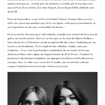
impressioné que ça… comme quoi, les émotions suscitées par la musique sont
aussi le fruit d’un instant, d’un état d’esprit, d’une disponibilité cérébrale sans
doute 😃
Parce qu’aujourdhui, ce qui m’est arrivé était intense ! Unique même, je crois…
enfin non, parce que pendant que j’écris ces lignes, voilà que ça recommence. Je
suis hypnotisé, et mes yeux se brouillent de larmes !
Et je ne saurais dire pourquoi cette mélodie, scandée avec autant de force que de
grâce, me touche autant. Tant sur ce titre que sur le reste de l’album d’ailleurs.
Sans doute est-ce l’harmonie vocale exceptionnelle des soeurs Söderberg qui me
touche si profondément. Ou la simplicité des mélodies, simples, mais pas
simplistes… Si ce n’est la profondeur innatendues de ces textes, écrits par
Johanna et Klara, alors âgées de respectivement de 22 et 19 ans ! J’oubliais la
production absolument exemplaire, qui épargne une ditance artificielle avec la
musique. Non, ici, elles vous susurrent à l’oreille, sans le moindre voile (au
casque, l’expérience est encore plus intense, je trouve).