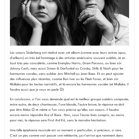
Les soeurs Söderberg ont réalisé avec cet album (comme avec leurs autres opus,
d’ailleurs) un très bel hommage à des artistes américains souvent oubliés, et en
tout très peu considérés, comme Emmylou Harris, Gram Parsons, ou bien sûr
Johnny Cash, mais aussi Simon & Garfunkel ou Crosby, Stills & Nash pour les
harmonies vocales, sans oublier Joni Mitchell ou Joan Baez. Et on peut ajouter
des influences plus récentes, comme Bon Iver ou les Fleet Foxes, et bien sûr
Midlake pour les textes narratifs, et là-encore les harmonies vocales (et Midlake, il
faudra aussi que je vous en parle 😉)
En conclusion, si l’on vous demande quel est le meilleur groupe suédois composée,
entre autre, de deux chanteuses, l’une blonde, l’autre brune, la réponse ne doit
pas être Abba 😉 et même si l’on vous précise qu’elles son soeurs, il faudra
encore moins répondre Ace of Base . Non, vous l’aurez bien compris, au moins
pour moi, la réponse sera First Aid Kit, sans la moindre hésitation.
Une telle épiphanie musicale est un moment si particulier, si précieux, si rare.
C’est un peu comme voir passer une météorite, ça n’arrive que rarement dans