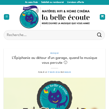
Passer
4x sans frais
Satisfait ou remboursé
Livraison offerte
au
contenu
Recherche
pour :
MUSIQUE
L’Épiphanie au détour d’un garage, quand la musique
vous percute 🙂
PUBLIÉ LE
17 MARS 2026
PAR
MADJID