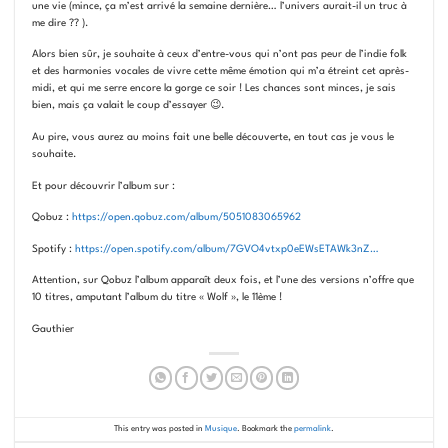
une vie (mince, ça m’est arrivé la semaine dernière… l’univers aurait-il un truc à
me dire ?? ).
Alors bien sûr, je souhaite à ceux d’entre-vous qui n’ont pas peur de l’indie folk
et des harmonies vocales de vivre cette même émotion qui m’a étreint cet après-
midi, et qui me serre encore la gorge ce soir ! Les chances sont minces, je sais
bien, mais ça valait le coup d’essayer 😉.
Au pire, vous aurez au moins fait une belle découverte, en tout cas je vous le
souhaite.
Et pour découvrir l’album sur :
Qobuz :
https://open.qobuz.com/album/5051083065962
Spotify :
https://open.spotify.com/album/7GVO4vtxp0eEWsETAWk3nZ…
Attention, sur Qobuz l’album apparaît deux fois, et l’une des versions n’offre que
10 titres, amputant l’album du titre « Wolf », le 11ème !
Gauthier
This entry was posted in
Musique
. Bookmark the
permalink
.