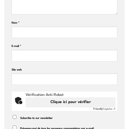
Nom
*
E-mail
*
Site web
Vérification Anti-Robot
Clique ici pour vérifier
Friendly
Captcha ⇗
Subscribe to our newsletter
Prévenez-moi de tous les nouveaux commentaires par e-mail.