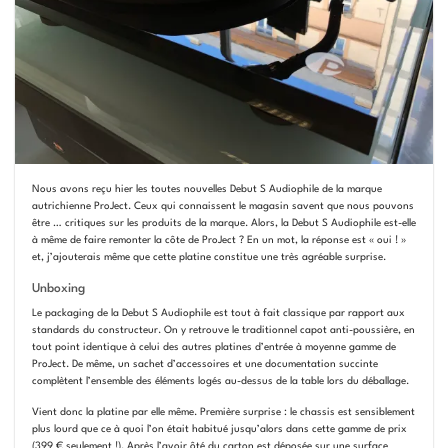
Nous avons reçu hier les toutes nouvelles Debut S Audiophile de la marque
autrichienne ProJect. Ceux qui connaissent le magasin savent que nous pouvons
être … critiques sur les produits de la marque. Alors, la Debut S Audiophile est-elle
à même de faire remonter la côte de ProJect ? En un mot, la réponse est « oui ! »
et, j’ajouterais même que cette platine constitue une très agréable surprise.
Unboxing
Le packaging de la Debut S Audiophile est tout à fait classique par rapport aux
standards du constructeur. On y retrouve le traditionnel capot anti-poussière, en
tout point identique à celui des autres platines d’entrée à moyenne gamme de
ProJect. De même, un sachet d’accessoires et une documentation succinte
complètent l’ensemble des éléments logés au-dessus de la table lors du déballage.
Vient donc la platine par elle même. Première surprise : le chassis est sensiblement
plus lourd que ce à quoi l’on était habitué jusqu’alors dans cette gamme de prix
(399 € seulement !). Après l’avoir ôté du carton est déposée sur une surface