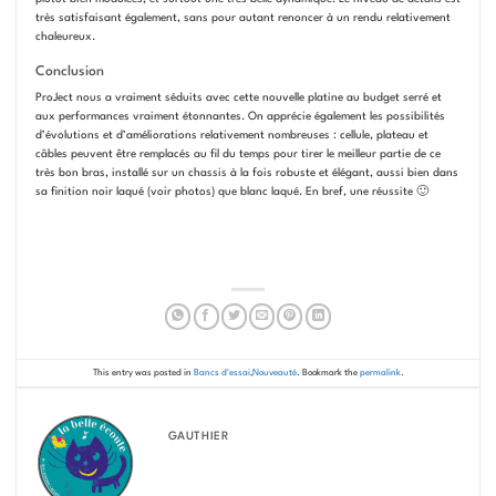
très satisfaisant également, sans pour autant renoncer à un rendu relativement
chaleureux.
Conclusion
ProJect nous a vraiment séduits avec cette nouvelle platine au budget serré et
aux performances vraiment étonnantes. On apprécie également les possibilités
d’évolutions et d’améliorations relativement nombreuses : cellule, plateau et
câbles peuvent être remplacés au fil du temps pour tirer le meilleur partie de ce
très bon bras, installé sur un chassis à la fois robuste et élégant, aussi bien dans
sa finition noir laqué (voir photos) que blanc laqué. En bref, une réussite 🙂
This entry was posted in
Bancs d'essai
,
Nouveauté
. Bookmark the
permalink
.
GAUTHIER