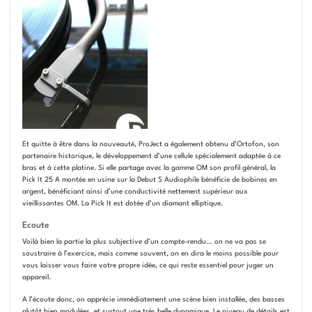
Et quitte à être dans la nouveauté, ProJect a également obtenu d’Ortofon, son
partenaire historique, le développement d’une cellule spécialement adaptée à ce
bras et à cette platine. Si elle partage avec la gamme OM son profil général, la
Pick It 25 A montée en usine sur la Debut S Audiophile bénéficie de bobines en
argent, bénéficiant ainsi d’une conductivité nettement supérieur aux
vieillissantes OM. La Pick It est dotée d’un diamant elliptique.
Ecoute
Voilà bien la partie la plus subjective d’un compte-rendu… on ne va pas se
soustraire à l’exercice, mais comme souvent, on en dira le moins possible pour
vous laisser vous faire votre propre idée, ce qui reste essentiel pour juger un
appareil.
A l’écoute donc, on apprécie immédiatement une scène bien installée, des basses
plutôt bien modulées, et surtout une très belle dynamique. Le niveau de détails est