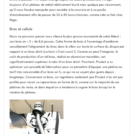
toujours d’un plateau de métal relativement lourd mais quelque peu raisonnant,
qu’il vous faudra manipuler pour accéder à la courroie et à sa poulie
d’entraînement afin de passer de 33 à 45 tours/minutes, comme cela se fait chez
Rega.
Bras et cellule
Nous ne pouvons passer sous silence la plus grosse nouveauté de cette Debut :
son bras en « S » de 8,6 pouces. Cette forme de bras à l’avantage d’améliorer
sensiblement l’alignement du bras dans le sillon sur toute la surface du disque par
rapport à un bras droit (surtout s’il est court !). Comme on peut l’imaginer, le
coût de production d’un tel bras, réalisé en aluminium monobloc, est
significativement supérieur à celui d’un bras droit. Pourtant, ProJect a su
optimiser son procédé de fabrication pour se permettre d’équiper une platine au
tarif très raisonnable d’un bras en S, ce qui ne se voyait plus guère depuis
longtemps. Concernant ce bras, on regrettera seulement que ProJect n’en ait pas
profité pour revoir ce repose bras en forme de U, comme sur la majorité de ses
platines du reste, et dans lequel on a tendance à cogner le bras lorsqu’on le
ramène du plateau.