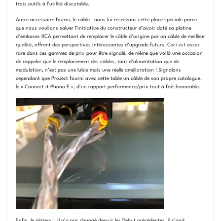
trois outils à l’utilité discutable.
Autre accessoire fourni, le câble : nous lui réservons cette place spéciale parce
que nous voulions saluer l’initiative du constructeur d’avoir doté sa platine
d’embases RCA permettant de remplacer le câble d’origine par un câble de meilleur
qualité, offrant des perspectives intéressantes d’upgrade futurs. Ceci est assez
rare dans ces gammes de prix pour être signalé, de même que voilà une occasion
de rappeler que le remplacement des câbles, tant d’alimentation que de
modulation, n’est pas une lubie mais une réelle amélioration ! Signalons
cependant que ProJect fourni avec cette table un câble de son propre catalogue,
le « Connect it Phono E », d’un rapport performance/prix tout à fait honorable.
Enfin, le plateau : il n’a pas changé depuis les Debut précédentes, il s’agit