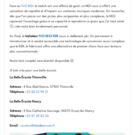
Face au
FiiO M21
, le match est une affaire de goût. Le M21 nous a offert une
sensation de rapidité et d’impact sur certaines musiques modernes. En revanche,
dès que l’on passe sur des pistes plus exigeantes et plus complexes, le M33
reprenait l’avantage grâce à sa capacité à reproduire ce grain que j’ai tant aimé
🙂, cela reste bien évidemment personnel.
Au final, le
baladeur
FiiO M33 R2R
nous a réellement plu. En parvenant à
miniaturiser et à rendre accessible une technologie de conversion aussi complexe
que le R2R, le fabricant offre une alternative de premier choix face aux lecteurs
plus conventionnels.
Notre test complet sera bientôt disponible 😉
À très vite pour une belle écoute
.
La Belle Écoute Thionville
Adresse
: 4 Rue Abel Gance, 57100 Thionville
Téléphone
:
03 82 53 94 31
La Belle Écoute Nancy
Adresse
: 4 Rue Catherine Sauvage, 54270 Essey-lès-Nancy
Téléphone
:
03 57 29 83 30
Email
:
contact@labelleecoute.fr