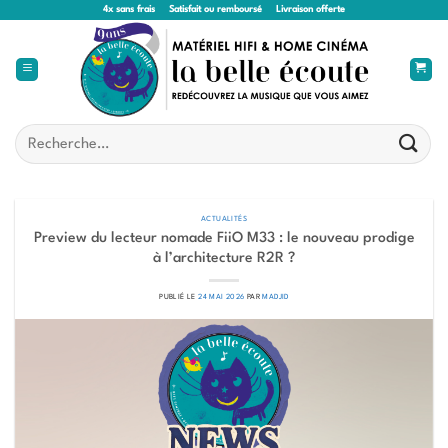
Passer
4x sans frais
Satisfait ou remboursé
Livraison offerte
au
contenu
Recherche
pour :
ACTUALITÉS
Preview du lecteur nomade FiiO M33 : le nouveau prodige
à l’architecture R2R ?
PUBLIÉ LE
24 MAI 2026
PAR
MADJID