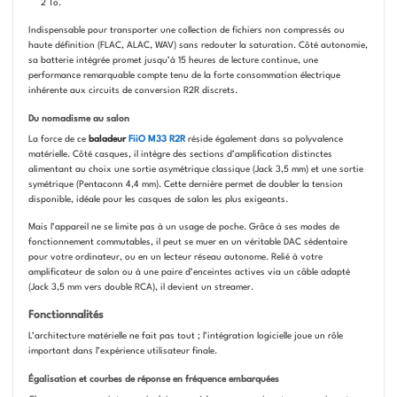
2 To.
Indispensable pour transporter une collection de fichiers non compressés ou
haute définition (FLAC, ALAC, WAV) sans redouter la saturation. Côté autonomie,
sa batterie intégrée promet jusqu’à 15 heures de lecture continue, une
performance remarquable compte tenu de la forte consommation électrique
inhérente aux circuits de conversion R2R discrets.
Du nomadisme au salon
La force de ce
baladeur
FiiO M33 R2R
réside également dans sa polyvalence
matérielle. Côté casques, il intègre des sections d’amplification distinctes
alimentant au choix une sortie asymétrique classique (Jack 3,5 mm) et une sortie
symétrique (Pentaconn 4,4 mm). Cette dernière permet de doubler la tension
disponible, idéale pour les casques de salon les plus exigeants.
Mais l’appareil ne se limite pas à un usage de poche. Grâce à ses modes de
fonctionnement commutables, il peut se muer en un véritable DAC sédentaire
pour votre ordinateur, ou en un lecteur réseau autonome. Relié à votre
amplificateur de salon ou à une paire d’enceintes actives via un câble adapté
(Jack 3,5 mm vers double RCA), il devient un streamer.
Fonctionnalités
L’architecture matérielle ne fait pas tout ; l’intégration logicielle joue un rôle
important dans l’expérience utilisateur finale.
Égalisation et courbes de réponse en fréquence embarquées