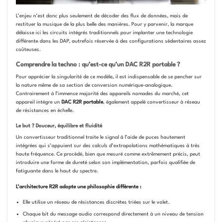
L’enjeu n’est donc plus seulement de décoder des flux de données, mais de
restituer la musique de la plus belle des manières. Pour y parvenir, la marque
délaisse ici les circuits intégrés traditionnels pour implanter une technologie
différente dans les DAP, autrefois réservée à des configurations sédentaires assez
coûteuses.
Comprendre la techno : qu’est-ce qu’un DAC R2R portable ?
Pour apprécier la singularité de ce modèle, il est indispensable de se pencher sur
la nature même de sa section de conversion numérique-analogique.
Contrairement à l’immense majorité des appareils nomades du marché, cet
appareil intègre un
DAC R2R portable
, également appelé convertisseur à réseau
de résistances en échelle.
Le but ? Douceur, équilibre et fluidité
Un convertisseur traditionnel traite le signal à l’aide de puces hautement
intégrées qui s’appuient sur des calculs d’extrapolations mathématiques à très
haute fréquence. Ce procédé, bien que mesuré comme extrêmement précis, peut
introduire une forme de dureté selon son implémentation, parfois qualifiée de
fatiguante dans le haut du spectre.
L’architecture R2R adopte une philosophie différente :
Elle utilise un réseau de résistances discrètes triées sur le volet.
Chaque bit du message audio correspond directement à un niveau de tension