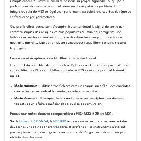
Chaque casque ou intra-auriculaire possède sa propre signature, ce qui peut
parfois créer des associations malheureuses. Pour pallier ce problème, FiiO
intègre au sein du M33 un égaliseur performant associé à des courbes de réponse
en fréquence pré-paramétrées.
Ces profils cibles permettent d’adapter instantanément le signal de sortie aux
caractéristiques des casques les plus populaires du marché, corrigeant une
brillance excessive ou renforçant une assise dans le grave pour obtenir une
neutralité parfaite. Une option plutôt sympa pour rééquilibrer certains modèles
trop typés.
Émissions et réceptions sans fil : Bluetooth bidirectionnel
Le confort du sans-fil reste optionnel en déplacement. Grâce à ses puces Wi-Fi et
son architecture Bluetooth bidirectionnelle, le M33 se montre particulièrement
agile :
Mode émetteur
: Il diffuse vos fichiers vers un casque sans fil ou des enceintes
connectées en exploitant les meilleurs codecs du marché.
Mode récepteur
: Il récupère le flux audio de votre smartphone ou de votre
tablette pour le faire bénéficier de sa qualité de conversion.
Focus sur notre écoute comparative : FiiO M33 R2R et M21.
Sur le
Hifiman HE1000 V4
, le
M33 R2R
nous a semblé texturé, avec une certaine
douceur et une scène sonore très aérée et profonde : les instruments n’étaient
pas simplement projetés à gauche ou à droite, ils s’organisent de manière plus
réaliste dans l’espace.