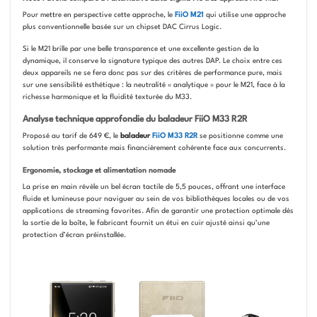
Pour mettre en perspective cette approche, le
FiiO M21
qui utilise une approche
plus conventionnelle basée sur un chipset DAC Cirrus Logic.
Si le M21 brille par une belle transparence et une excellente gestion de la
dynamique, il conserve la signature typique des autres DAP. Le choix entre ces
deux appareils ne se fera donc pas sur des critères de performance pure, mais
sur une sensibilité esthétique : la neutralité « analytique » pour le M21, face à la
richesse harmonique et la fluidité texturée du M33.
Analyse technique approfondie du baladeur FiiO M33 R2R
Proposé au tarif de 649 €, le
baladeur
FiiO M33 R2R
se positionne comme une
solution très performante mais financièrement cohérente face aux concurrents.
Ergonomie, stockage et alimentation nomade
La prise en main révèle un bel écran tactile de 5,5 pouces, offrant une interface
fluide et lumineuse pour naviguer au sein de vos bibliothèques locales ou de vos
applications de streaming favorites. Afin de garantir une protection optimale dès
la sortie de la boîte, le fabricant fournit un étui en cuir ajusté ainsi qu’une
protection d’écran préinstallée.