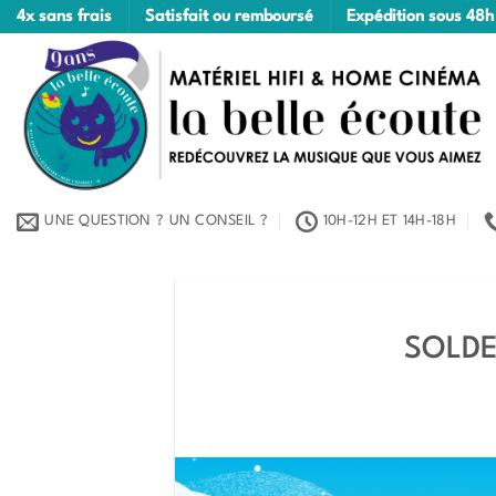
Passer
4x sans frais
Satisfait ou remboursé
Expédition sous 48h
au
contenu
UNE QUESTION ? UN CONSEIL ?
10H-12H ET 14H-18H
SOLDES