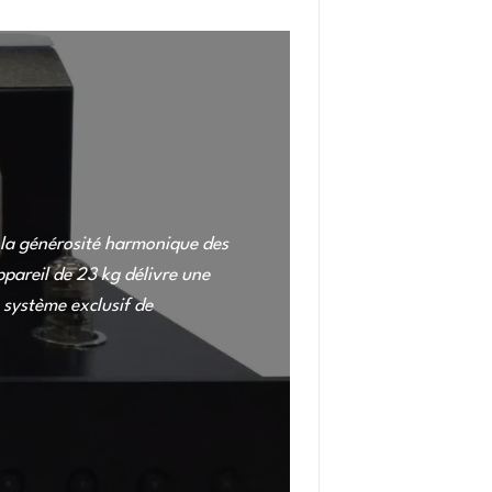
t la générosité harmonique des
pareil de 23 kg délivre une
 système exclusif de