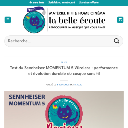
Passer
4x sans frais
Satisfait ou remboursé
Livraison offerte
au
contenu
Recherche
pour :
TESTS
Test du Sennheiser MOMENTUM 5 Wireless : performance
et évolution durable du casque sans fil
PUBLIÉ LE
4 JUIN 2026
PAR
MADJID