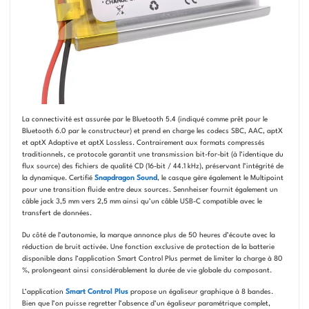
La connectivité est assurée par le Bluetooth 5.4 (indiqué comme prêt pour le
Bluetooth 6.0 par le constructeur) et prend en charge les codecs SBC, AAC, aptX
et aptX Adaptive et aptX Lossless. Contrairement aux formats compressés
traditionnels, ce protocole garantit une transmission bit-for-bit (à l’identique du
flux source) des fichiers de qualité CD (16-bit / 44.1 kHz), préservant l’intégrité de
la dynamique. Certifié
Snapdragon Sound
, le casque gère également le Multipoint
pour une transition fluide entre deux sources. Sennheiser fournit également un
câble jack 3,5 mm vers 2,5 mm ainsi qu’un câble USB-C compatible avec le
transfert de données.
Du côté de l’autonomie, la marque annonce plus de 50 heures d’écoute avec la
réduction de bruit activée. Une fonction exclusive de protection de la batterie
disponible dans l’application Smart Control Plus permet de limiter la charge à 80
%, prolongeant ainsi considérablement la durée de vie globale du composant.
L’application
Smart Control Plus
propose un égaliseur graphique à 8 bandes.
Bien que l’on puisse regretter l’absence d’un égaliseur paramétrique complet,