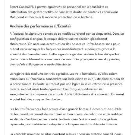
Smart Control Plus permet également de personnaliser la sensibilité et
l’attribution des gestes tactiles de l’oreillette droite, de piloter les connexions
Multipoint et d’activer le mode de protection de la batterie.
Analyse des performances (L’Écoute)
À l’écoute, la signature sonore de ce modèle surprend par sa singularité. Dans sa
configuration d’origine, le casque délivre une restitution globalement
chaleureuse. On note une accentuation des basses et infra-basses sans pour
autant venir masquer les fréquences immédiatement supérieures grâce à la
vivacité des transducteurs. Cette signature généreuse dans le bas du spectre
plaira indéniablement aux amateurs de sonorités physiques et enveloppantes,
bien qu’elle s’éloigne de la neutralité stricte.
Le registre des médiums est très agréable. Les voix humaines, qu’elles soient
masculines ou féminines, conservent une belle clarté et leur juste place au sein de
la scène sonore. L’écoute se traduit par une légère mise en retrait de la présence
directe, évitant ainsi toute agressivité ou fatigue auditive sur les
enregistrements complexes ou saturés. La lisibilité dans cette zone est clairement
le point fort des casques Sennheiser.
Les hautes fréquences font preuve d’une grande finesse. L’accentuation subtile
du haut-médium permet de maintenir un bon niveau de définition et de restituer
les détails d’ambiance avec clarté. Je dirais que c’est une restitution globale
reposante, particulièrement adaptée aux longues sessions d’écoute nomade.
La véritable prouesse se situe pourtant ailleurs : pour un système sans fil, nous