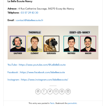
La Belle Écoute Nancy
Adresse
: 4 Rue Catherine Sauvage, 54270 Essey-lès-Nancy
Téléphone
:
03 57 29 83 30
Email
:
contact@labelleecoute.fr
YouTube : https://www.youtube.com/@LaBelleEcoute
Facebook : https://www.facebook.com/labelleecoute
Instagram : https://www.instagram.com/labelleecoute/
This entry was posted in
Tests
. Bookmark the
permalink
.