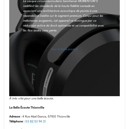
Le casque circum-auriculaire Sennheiser MOMENTUM 5
redéfinit les standards de la haute fidélité nomade en
associant une architecture acoustique de pointe à une
réparabilité inédite sur le segment premium. Conçu pour les
mélomanes exigeants, cet appareil se distingue par sa
réduction active du bruit optimisée et sa compatibilité avec
les flux audio sans perte.
399,00
€
Voir la fiche produit
À très vite pour une belle écoute
.
La Belle Écoute Thionville
Adresse
: 4 Rue Abel Gance, 57100 Thionville
Téléphone
:
03 82 53 94 31