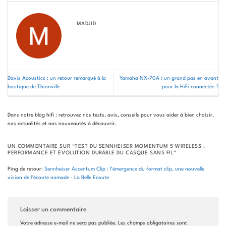
MADJID
Davis Acoustics : un retour remarqué à la
Yamaha NX-70A : un grand pas en avant
boutique de Thionville
pour la HiFi connectée ?
Dans notre blog hifi : retrouvez nos tests, avis, conseils pour vous aider à bien choisir,
nos actualités et nos nouveautés à découvrir.
UN COMMENTAIRE SUR “
TEST DU SENNHEISER MOMENTUM 5 WIRELESS :
PERFORMANCE ET ÉVOLUTION DURABLE DU CASQUE SANS FIL
”
Ping de retour:
Sennheiser Accentum Clip : l'émergence du format clip, une nouvelle
vision de l'écoute nomade - La Belle Ecoute
Laisser un commentaire
Votre adresse e-mail ne sera pas publiée.
Les champs obligatoires sont