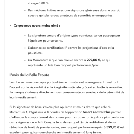
charge à 80 %.
Des médiums lisibles avec une signature généreuse dans le bas du
spectre qui plaira aux amateurs de sonorités enveloppantes.
Ce que nous avons moins aimé :
La signature sonore d’origine typée va nécessiter un passage par
l’égaliseur pour certains.
L’absence de certification IP contre les projections d’eau et la
poussière.
Un Momentum 4 que l’on trouve encore à
229,00 €,
ce qui
représente un très bon rapport performances/prix.
L’avis de La Belle Écoute
Sennheiser livre une copie particulièrement mature et courageuse. En mettant
l’accent sur la réparabilité et la longévité matérielle grâce à sa batterie amovible,
la marque s’adresse directement aux consommateurs soucieux de la pérennité de
leur investissement.
Si la signature de base s’avère plus opulente et moins droite que celle du
Momentum 4, l’égaliseur à 8 bandes de l’application
Smart Control Plus
permet
d’atténuer le comportement des basses pour retrouver un équilibre plus conforme
aux exigences de la hifi. Compte tenu de ses qualités de restitution et de sa
réduction de bruit de premier ordre, son rapport performance-prix à
399,95 €
est
excellent pour quiconque cherche un investissement à long terme.