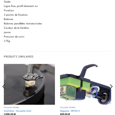
Stylet
Ligne fine, profil diamant nu
Fixation
3 points de fixation
Bobines
Bobines parallèles miniaturisées
Couleur de la fenêtre
jaune
Pression de suivi
1.75g
PRODUITS SIMILAIRES
CELLULES PHONO
CELLULES PHONO
Gold Note – Donatello Gold
Nagaoka – MP150 H
1.090,00
€
439,00
€