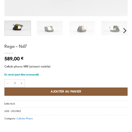
Rega – Nd7
589,00
€
Cellule phono MM (aimant mobile)
En stock (peut être commandé)
quantité de Rega - Nd7
AJOUTER AU PANIER
EAN:
N/A
UGS :
2537422
Catégorie :
Cellules Phono