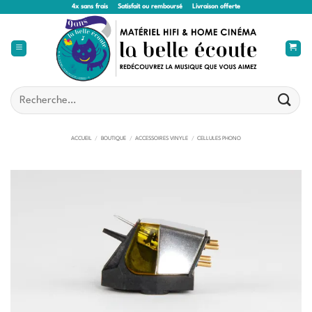
Passer
4x sans frais
Satisfait ou remboursé
Livraison offerte
au
contenu
Recherche
pour :
ACCUEIL
/
BOUTIQUE
/
ACCESSOIRES VINYLE
/
CELLULES PHONO