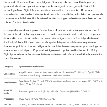
L’écoute du Bluesound Powernode Edge révèle une restitution caractérisée par une
grande clarté et une dynamique surprenante au regard de son gabarit. Grâce à la
technologie DirectDigital, le son s’exprime de manière transparente, offrant une
spatialisation précise des instruments et des voix. La maîtrise de la distorsion permet de
conserver une lisibilité optimale, même lors des passages orchestraux complexes ou des
scènes d’action télévisuelles.
Le comportement dans le grave s’avère ferme et bien articulé, idéal pour donner vie à
des enceintes de bibliothèque compactes ou des colonnes à haut rendement. La présence
de la sortie pour caisson de basses permet de configurer un système 2.1 parfaitement
équilibré, où l’amplificateur prend en charge les fréquences médiums et aiguës avec
douceur et précision, tout en déléguant le canal des basses fréquences pour soulager les
haut-parleurs principaux. L’appareil est également capable de décoder les flux Dolby
Digital pour alimenter les canaux latéraux arrière au sein d’une installation home-cinéma
sans fil étendue.
Catégorie
Spécifications techniques
Amplificateur connecté, interface tactile, application BluOS, AirPlay 2, Spotify/Tidal
Conception
Connect, Roon Ready, Multiroom, assistants vocaux
Type DirectDigital, 2 x 40 W RMS sous 8 ohms (Puissance dynamique IHF : 80 W / 4
Amplification
ohms, 50 W / 8 ohms)
Mesures
Rapport signal sur bruit (SNR) : -91 dBA, Distorsion (THD+N) : 0,008 %
audio
Processeur
Quad-Core 1.8 Ghz ARM Cortex A53
DAC et
24 bits / 192 kHz, quantification 16 – 24 bits. MP3, AAC, WMA, OGG, FLAC, ALAC,