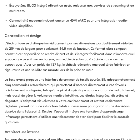
Écosystème BluOS intégré offrant un accès universel aux services de streaming et au
multiroom.
Connectivité moderne incluant une prise HDMI eARC pour une intégration audio-
vidéo simplifiée.
Conception et design
L’électronique se distingue immédiatement par ses dimensions particulièrement réduites
de 219 mm de largeur pour seulement 44,5 mm de hauteur. Ce format ultra compact
permet à cet appareil de se rendre discret et de s’intégrer facilement dans n’importe quel
espace, que ce soit sur un bureau, un meuble de salon ou à côté de vos enceintes
acoustiques. Avec un poids de 1,37 kg, le châssis démontre une qualité de fabrication
rigoureuse et une solidité rassurante lors de la prise en main.
La face avant propose une interface de commande tactile épurée. Elle adopte notamment
cinq commandes rétroéclairées qui permettent d’accéder directement à vos favoris
préalablement configurés, tels qu’une playlist spécifique ou une station de radio Internet,
mais aussi de gérer le volume de manière intuitive. Les diodes intégrées, discrètes et
élégantes, s’adaptent visuellement à votre environnement et restent entièrement
réglables, permettant une extinction totale si nécessaire pour garantir une discrétion
absolue dans l’obscurité. De plus, l’appareil intègre une fonction d’apprentissage
infrarouge permettant d’utiliser une télécommande standard pour faciliter le contrôle
quotidien.
Architecture interne
Au cœur de ce convertisseur et amplificateur se trouve un puissant processeur Quad-