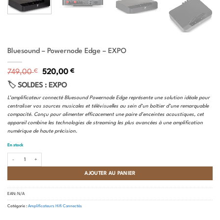
Bluesound – Powernode Edge – EXPO
Le
Le
749,00
€
520,00
€
prix
prix
🏷️ SOLDES : EXPO
initial
actuel
était :
est :
L’amplificateur connecté Bluesound Powernode Edge représente une solution idéale pour
749,00 €.
520,00 €.
centraliser vos sources musicales et télévisuelles au sein d’un boîtier d’une remarquable
compacité. Conçu pour alimenter efficacement une paire d’enceintes acoustiques, cet
appareil combine les technologies de streaming les plus avancées à une amplification
numérique de haute précision.
En stock
quantité de Bluesound - Powernode Edge - EXPO
AJOUTER AU PANIER
EAN:
N/A
Catégorie :
Amplificateurs Hifi Connectés