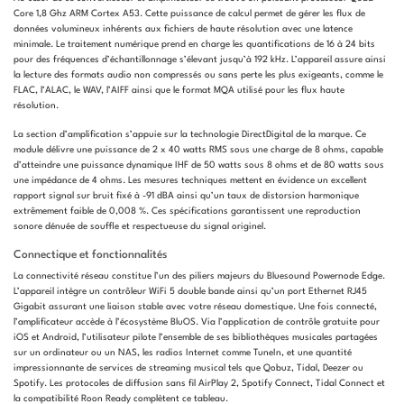
Core 1,8 Ghz ARM Cortex A53. Cette puissance de calcul permet de gérer les flux de
données volumineux inhérents aux fichiers de haute résolution avec une latence
minimale. Le traitement numérique prend en charge les quantifications de 16 à 24 bits
pour des fréquences d’échantillonnage s’élevant jusqu’à 192 kHz. L’appareil assure ainsi
la lecture des formats audio non compressés ou sans perte les plus exigeants, comme le
FLAC, l’ALAC, le WAV, l’AIFF ainsi que le format MQA utilisé pour les flux haute
résolution.
La section d’amplification s’appuie sur la technologie DirectDigital de la marque. Ce
module délivre une puissance de 2 x 40 watts RMS sous une charge de 8 ohms, capable
d’atteindre une puissance dynamique IHF de 50 watts sous 8 ohms et de 80 watts sous
une impédance de 4 ohms. Les mesures techniques mettent en évidence un excellent
rapport signal sur bruit fixé à -91 dBA ainsi qu’un taux de distorsion harmonique
extrêmement faible de 0,008 %. Ces spécifications garantissent une reproduction
sonore dénuée de souffle et respectueuse du signal originel.
Connectique et fonctionnalités
La connectivité réseau constitue l’un des piliers majeurs du Bluesound Powernode Edge.
L’appareil intègre un contrôleur WiFi 5 double bande ainsi qu’un port Ethernet RJ45
Gigabit assurant une liaison stable avec votre réseau domestique. Une fois connecté,
l’amplificateur accède à l’écosystème BluOS. Via l’application de contrôle gratuite pour
iOS et Android, l’utilisateur pilote l’ensemble de ses bibliothèques musicales partagées
sur un ordinateur ou un NAS, les radios Internet comme TuneIn, et une quantité
impressionnante de services de streaming musical tels que Qobuz, Tidal, Deezer ou
Spotify. Les protocoles de diffusion sans fil AirPlay 2, Spotify Connect, Tidal Connect et
la compatibilité Roon Ready complètent ce tableau.