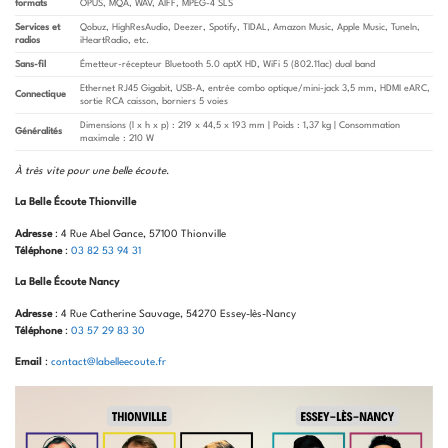
formats
OPUS, MQA, WAV, AIFF, MPEG-4 SLS
Services et
Qobuz, HighResAudio, Deezer, Spotify, TIDAL, Amazon Music, Apple Music, TuneIn,
radios
iHeartRadio, etc.
Sans-fil
Émetteur-récepteur Bluetooth 5.0 aptX HD, WiFi 5 (802.11ac) dual band
Ethernet RJ45 Gigabit, USB-A, entrée combo optique/mini-jack 3,5 mm, HDMI eARC,
Connectique
sortie RCA caisson, borniers 5 voies
Dimensions (l x h x p) : 219 x 44,5 x 193 mm | Poids : 1,37 kg | Consommation
Généralités
maximale : 210 W
À très vite pour une belle écoute
.
La Belle Écoute Thionville
Adresse
: 4 Rue Abel Gance, 57100 Thionville
Téléphone
:
03 82 53 94 31
La Belle Écoute Nancy
Adresse
: 4 Rue Catherine Sauvage, 54270 Essey-lès-Nancy
Téléphone
:
03 57 29 83 30
Email
:
contact@labelleecoute.fr