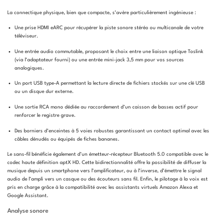
La connectique physique, bien que compacte, s’avère particulièrement ingénieuse :
Une prise HDMI eARC pour récupérer la piste sonore stéréo ou multicanale de votre
téléviseur.
Une entrée audio commutable, proposant le choix entre une liaison optique Toslink
(via l’adaptateur fourni) ou une entrée mini-jack 3,5 mm pour vos sources
analogiques.
Un port USB type-A permettant la lecture directe de fichiers stockés sur une clé USB
ou un disque dur externe.
Une sortie RCA mono dédiée au raccordement d’un caisson de basses actif pour
renforcer le registre grave.
Des borniers d’enceintes à 5 voies robustes garantissant un contact optimal avec les
câbles dénudés ou équipés de fiches bananes.
Le sans-fil bénéficie également d’un émetteur-récepteur Bluetooth 5.0 compatible avec le
codec haute définition aptX HD. Cette bidirectionnalité offre la possibilité de diffuser la
musique depuis un smartphone vers l’amplificateur, ou à l’inverse, d’émettre le signal
audio de l’ampli vers un casque ou des écouteurs sans fil. Enfin, le pilotage à la voix est
pris en charge grâce à la compatibilité avec les assistants virtuels Amazon Alexa et
Google Assistant.
Analyse sonore