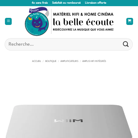
Passer
4x sans frais
Satisfait ou remboursé
Livraison offerte
au
contenu
Recherche
pour :
ACCUEIL
/
BOUTIQUE
/
AMPLIFICATEURS
/
AMPLIS HIFI INTÉGRÉS