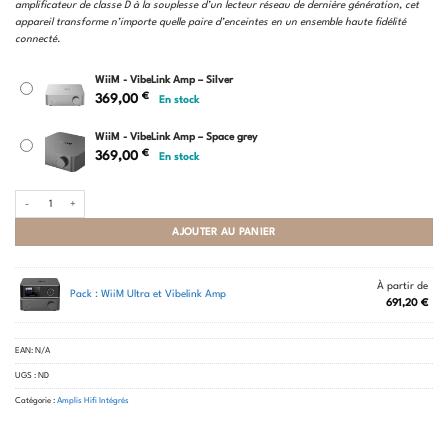
amplificateur de classe D à la souplesse d’un lecteur réseau de dernière génération, cet
appareil transforme n’importe quelle paire d’enceintes en un ensemble haute fidélité
connecté.
WiiM - VibeLink Amp – Silver
€
369,00
En stock
WiiM - VibeLink Amp – Space grey
€
369,00
En stock
quantité de WiiM - VibeLink Amp
AJOUTER AU PANIER
À partir de
Pack : WiiM Ultra et Vibelink Amp
691,20
€
EAN:
N/A
UGS :
ND
Catégorie :
Amplis Hifi Intégrés