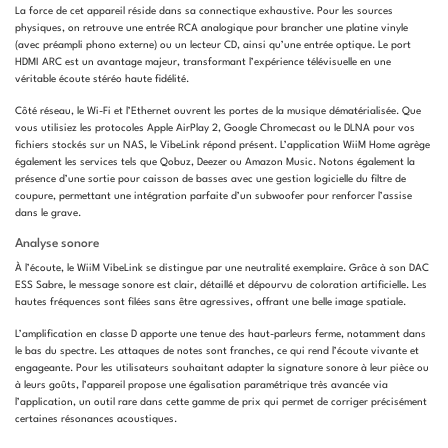
La force de cet appareil réside dans sa connectique exhaustive. Pour les sources
physiques, on retrouve une entrée RCA analogique pour brancher une platine vinyle
(avec préampli phono externe) ou un lecteur CD, ainsi qu’une entrée optique. Le port
HDMI ARC est un avantage majeur, transformant l’expérience télévisuelle en une
véritable écoute stéréo haute fidélité.
Côté réseau, le Wi-Fi et l’Ethernet ouvrent les portes de la musique dématérialisée. Que
vous utilisiez les protocoles Apple AirPlay 2, Google Chromecast ou le DLNA pour vos
fichiers stockés sur un NAS, le VibeLink répond présent. L’application WiiM Home agrège
également les services tels que Qobuz, Deezer ou Amazon Music. Notons également la
présence d’une sortie pour caisson de basses avec une gestion logicielle du filtre de
coupure, permettant une intégration parfaite d’un subwoofer pour renforcer l’assise
dans le grave.
Analyse sonore
À l’écoute, le WiiM VibeLink se distingue par une neutralité exemplaire. Grâce à son DAC
ESS Sabre, le message sonore est clair, détaillé et dépourvu de coloration artificielle. Les
hautes fréquences sont filées sans être agressives, offrant une belle image spatiale.
L’amplification en classe D apporte une tenue des haut-parleurs ferme, notamment dans
le bas du spectre. Les attaques de notes sont franches, ce qui rend l’écoute vivante et
engageante. Pour les utilisateurs souhaitant adapter la signature sonore à leur pièce ou
à leurs goûts, l’appareil propose une égalisation paramétrique très avancée via
l’application, un outil rare dans cette gamme de prix qui permet de corriger précisément
certaines résonances acoustiques.