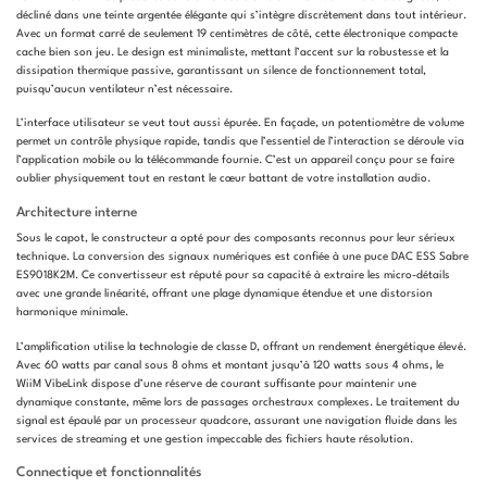
décliné dans une teinte argentée élégante qui s’intègre discrètement dans tout intérieur.
Avec un format carré de seulement 19 centimètres de côté, cette électronique compacte
cache bien son jeu. Le design est minimaliste, mettant l’accent sur la robustesse et la
dissipation thermique passive, garantissant un silence de fonctionnement total,
puisqu’aucun ventilateur n’est nécessaire.
L’interface utilisateur se veut tout aussi épurée. En façade, un potentiomètre de volume
permet un contrôle physique rapide, tandis que l’essentiel de l’interaction se déroule via
l’application mobile ou la télécommande fournie. C’est un appareil conçu pour se faire
oublier physiquement tout en restant le cœur battant de votre installation audio.
Architecture interne
Sous le capot, le constructeur a opté pour des composants reconnus pour leur sérieux
technique. La conversion des signaux numériques est confiée à une puce DAC ESS Sabre
ES9018K2M. Ce convertisseur est réputé pour sa capacité à extraire les micro-détails
avec une grande linéarité, offrant une plage dynamique étendue et une distorsion
harmonique minimale.
L’amplification utilise la technologie de classe D, offrant un rendement énergétique élevé.
Avec 60 watts par canal sous 8 ohms et montant jusqu’à 120 watts sous 4 ohms, le
WiiM VibeLink dispose d’une réserve de courant suffisante pour maintenir une
dynamique constante, même lors de passages orchestraux complexes. Le traitement du
signal est épaulé par un processeur quadcore, assurant une navigation fluide dans les
services de streaming et une gestion impeccable des fichiers haute résolution.
Connectique et fonctionnalités