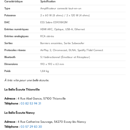
Caractéristique
Spécification
Type
Amplificateur connecté tout-en-un
Puissance
2 x 60 W (8 ohms) / 2 x 120 W (4 ohms)
DAC
ESS Sabre ES9018K2M
Entrées numériques
HDMI ARC, Optique, USB-A, Ethernet
Entrées analogiques
RCA stéréo
Sorties
Borniers enceintes, Sortie Subwoofer
Protocoles réseau
AirPlay 2, Chromecast, DLNA, Spotify/Tidal Connect
Bluetooth
5.1 bidirectionnel (Émetteur et Récepteur)
Dimensions
190 x 190 x 63 mm
Poids
1,84 kg
À très vite pour une belle écoute
.
La Belle Écoute Thionville
Adresse
: 4 Rue Abel Gance, 57100 Thionville
Téléphone
:
03 82 53 94 31
La Belle Écoute Nancy
Adresse
: 4 Rue Catherine Sauvage, 54270 Essey-lès-Nancy
Téléphone
:
03 57 29 83 30