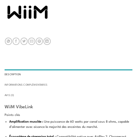
DESCRIPTION
INFORMATIONS COMPLÉMENTAIRES
AVIS (0)
WiiM VibeLink
Points clés
Amplification musclée :
Une puissance de 60 watts par canal sous 8 ohms, capable
d’alimenter avec aisance la majorité des enceintes du marché.
Écosystème de streaming total :
Compatibilité native avec AirPlay 2, Chromecast,