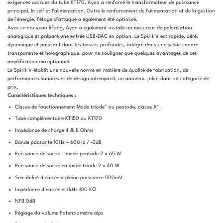
exigences accrues du tube KT170. Ayon a renforcé le transformateur de puissance
principal, la self et l’alimentation. Outre le renforcement de l’alimentation et de la gestion
de l’énergie, l’étage d’attaque a également été optimisé.
Avec ce nouveau lifting, Ayon a également installé un mesureur de polarisation
analogique et préparé une entrée USB-DAC en option. Le Spirit V est rapide, aéré,
dynamique et puissant dans les basses profondes, intégré dans une scène sonore
transparente et holographique, pour ne souligner que quelques avantages de cet
amplificateur exceptionnel.
Le Spirit V établit une nouvelle norme en matière de qualité de fabrication, de
performances sonores et de design intemporel, un nouveau jalon dans sa catégorie de
prix.
Caractéristiques techniques :
Classe de fonctionnement Mode triode* ou pentode, classe A*.
Tube complémentaire KT150 ou KT170
Impédance de charge 4 & 8 Ohms
Bande passante 10Hz – 60kHz / -3dB
Puissance de sortie – mode pentode 2 x 65 W
Puissance de sortie en mode triode 2 x 40 W
Sensibilité d’entrée à pleine puissance 500mV
Impédance d’entrée à 1 kHz 100 KΩ
NFB 0dB
Réglage du volume Potentiomètre alps