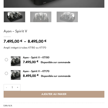
Ayon – Spirit V
Plage
7.495,00
€
–
8.495,00
€
de
Ampli intégré à tubes KT150 ou KT170
prix :
7.495,00 €
à
Ayon - Spirit V – KT150
8.495,00 €
€
7.495,00
Disponible sur commande
Ayon - Spirit V – KT170
€
8.495,00
Disponible sur commande
quantité de Ayon - Spirit V
AJOUTER AU PANIER
EAN:
N/A