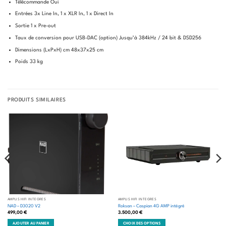
Télécommande Oui
Entrées 3x Line In, 1 x XLR In, 1 x Direct In
Sortie 1 x Pre-out
Taux de conversion pour USB-DAC (option) Jusqu’à 384kHz / 24 bit & DSD256
Dimensions (LxPxH) cm 48x37x25 cm
Poids 33 kg
PRODUITS SIMILAIRES
AMPLIS HIFI INTÉGRÉS
AMPLIS HIFI INTÉGRÉS
NAD – D3020 V2
Roksan – Caspian 4G AMP intégré
499,00
€
3.500,00
€
AJOUTER AU PANIER
CHOIX DES OPTIONS