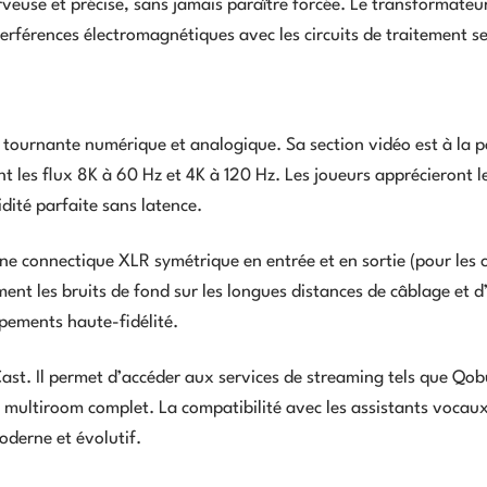
veuse et précise, sans jamais paraître forcée. Le transformateu
erférences électromagnétiques avec les circuits de traitement se
 tournante numérique et analogique. Sa section vidéo est à la p
 les flux 8K à 60 Hz et 4K à 120 Hz. Les joueurs apprécieront l
ité parfaite sans latence.
une connectique XLR symétrique en entrée et en sortie (pour les
nt les bruits de fond sur les longues distances de câblage et d
ipements haute-fidélité.
ast. Il permet d’accéder aux services de streaming tels que Qob
e multiroom complet. La compatibilité avec les assistants vocaux
oderne et évolutif.