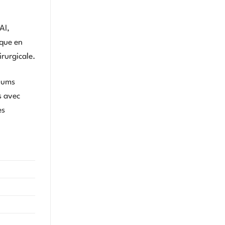
AI,
ique en
irurgicale.
diums
s avec
es