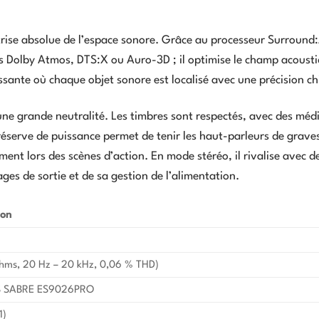
rise absolue de l’espace sonore. Grâce au processeur Surround:
ts Dolby Atmos, DTS:X ou Auro-3D ; il optimise le champ acoust
ssante où chaque objet sonore est localisé avec une précision ch
ne grande neutralité. Les timbres sont respectés, avec des mé
 réserve de puissance permet de tenir les haut-parleurs de grave
ent lors des scènes d’action. En mode stéréo, il rivalise avec d
ages de sortie et de sa gestion de l’alimentation.
ion
hms, 20 Hz – 20 kHz, 0,06 % THD)
S SABRE ES9026PRO
1)