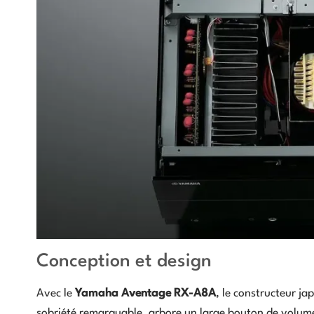
Conception et design
Avec le
Yamaha Aventage RX-A8A
, le constructeur j
sobriété remarquable, arbore un large bouton de volume