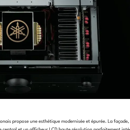
aponais propose une esthétique modernisée et épurée. La façade,
 central et un afficheur LCD haute résolution parfaitement inté