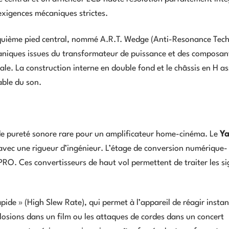
 exigences mécaniques strictes.
inquième pied central, nommé A.R.T. Wedge (Anti-Resonance Tec
écaniques issues du transformateur de puissance et des composan
male. La construction interne en double fond et le châssis en H a
able du son.
de pureté sonore rare pour un amplificateur home-cinéma. Le
Y
avec une rigueur d’ingénieur. L’étage de conversion numérique-
O. Ces convertisseurs de haut vol permettent de traiter les s
apide » (High Slew Rate), qui permet à l’appareil de réagir inst
osions dans un film ou les attaques de cordes dans un concert