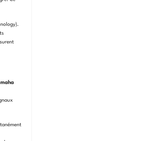
hnology).
ts
ssurent
amaha
ignaux
antanément