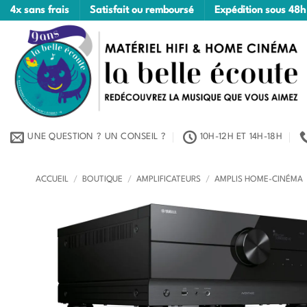
Passer
4x sans frais
Satisfait ou remboursé
Expédition sous 48h
au
contenu
UNE QUESTION ? UN CONSEIL ?
10H-12H ET 14H-18H
ACCUEIL
/
BOUTIQUE
/
AMPLIFICATEURS
/
AMPLIS HOME-CINÉMA