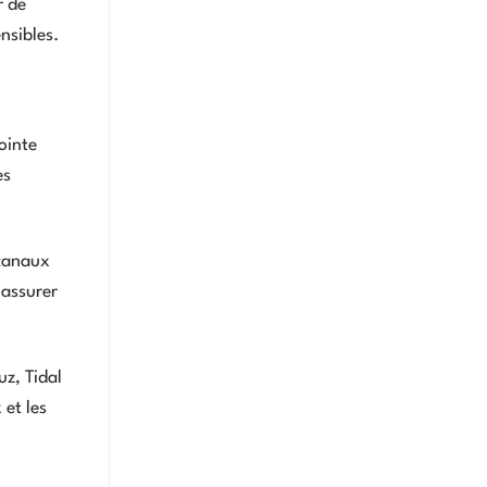
r de
nsibles.
ointe
es
 canaux
’assurer
uz, Tidal
 et les