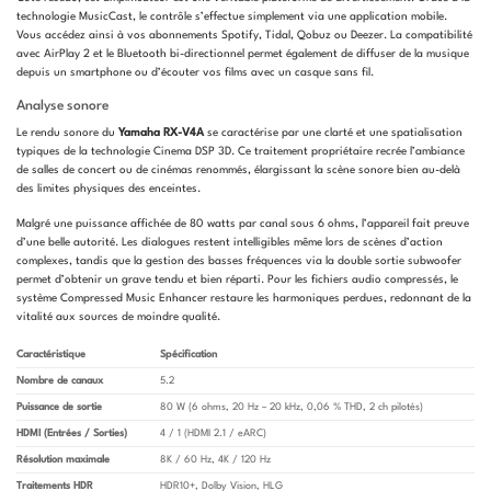
technologie MusicCast, le contrôle s’effectue simplement via une application mobile.
Vous accédez ainsi à vos abonnements Spotify, Tidal, Qobuz ou Deezer. La compatibilité
avec AirPlay 2 et le Bluetooth bi-directionnel permet également de diffuser de la musique
depuis un smartphone ou d’écouter vos films avec un casque sans fil.
Analyse sonore
Le rendu sonore du
Yamaha RX-V4A
se caractérise par une clarté et une spatialisation
typiques de la technologie Cinema DSP 3D. Ce traitement propriétaire recrée l’ambiance
de salles de concert ou de cinémas renommés, élargissant la scène sonore bien au-delà
des limites physiques des enceintes.
Malgré une puissance affichée de 80 watts par canal sous 6 ohms, l’appareil fait preuve
d’une belle autorité. Les dialogues restent intelligibles même lors de scènes d’action
complexes, tandis que la gestion des basses fréquences via la double sortie subwoofer
permet d’obtenir un grave tendu et bien réparti. Pour les fichiers audio compressés, le
système Compressed Music Enhancer restaure les harmoniques perdues, redonnant de la
vitalité aux sources de moindre qualité.
Caractéristique
Spécification
Nombre de canaux
5.2
Puissance de sortie
80 W (6 ohms, 20 Hz – 20 kHz, 0,06 % THD, 2 ch pilotés)
HDMI (Entrées / Sorties)
4 / 1 (HDMI 2.1 / eARC)
Résolution maximale
8K / 60 Hz, 4K / 120 Hz
Traitements HDR
HDR10+, Dolby Vision, HLG