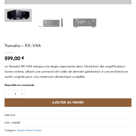
Yamaha – RX-V4A
599,00
€
Le Yamaha RX-V4A marque une étape importante dans l’évolution des amplificateurs
home-cinéma, alliant une connectivité vidéo de dernière génération à une architecture
audio soignée pour une immersion domestique complète.
Disponible sur commande
quantité de Yamaha - RX-V4A
AJOUTER AU PANIER
EAN:
N/A
UGS :
1346481
Catégorie :
Amplis Home-Cinéma