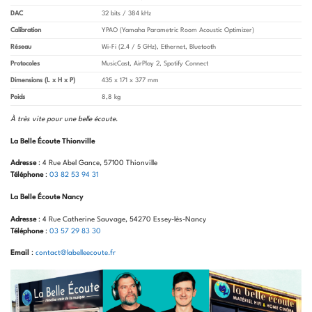
DAC
32 bits / 384 kHz
Calibration
YPAO (Yamaha Parametric Room Acoustic Optimizer)
Réseau
Wi-Fi (2.4 / 5 GHz), Ethernet, Bluetooth
Protocoles
MusicCast, AirPlay 2, Spotify Connect
Dimensions (L x H x P)
435 x 171 x 377 mm
Poids
8,8 kg
À très vite pour une belle écoute
.
La Belle Écoute Thionville
Adresse
: 4 Rue Abel Gance, 57100 Thionville
Téléphone
:
03 82 53 94 31
La Belle Écoute Nancy
Adresse
: 4 Rue Catherine Sauvage, 54270 Essey-lès-Nancy
Téléphone
:
03 57 29 83 30
Email
:
contact@labelleecoute.fr