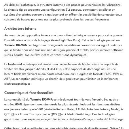
Au-delà de l’esthétique, la structure interne a été pensée pour minimiser les vibrations.
Le châssis rigide supporte une configuration 5.2 canaux, permettant de piloter un
système d’enceintes surround classique tout en offrant la possibilité de connecter deux
caissons de basses pour une assise plus profonde dans les basses fréquences.
Architecture interne
Au cœur de cet appareil se trouve une innovation technique majeure pour cette gamme :
l’amplificateur à taux de balayage élevé (High Slew Rate). Cette technologie permet au
Yamaha RX-V4A
de réagir avec une grande rapidité aux variations du signal audio, ce
qui se traduit par une transmission de signal précise et stable, particulièrement efficace
sur les bandes-son de films riches en transitions dynamiques.
Le traitement numérique est confié à un convertisseur de haute précision capable de
traiter des flux jusqu’à 32 bits et 384 kHz. Cette capacité de décodage assure une
lecture fidèle des fichiers audio haute résolution, qu’il s’agisse de formats FLAC, WAV ou
AIFF. La conception privilégie un chemin de signal court pour limiter les interférences
électromagnétiques.
Connectique et fonctionnalités
La connectivité du
Yamaha RX-V4A
est résolument tournée vers l’avenir. Ses quatre
entrées HDMI répondent aux standards les plus récents, incluant les fonctions dédiées
aux joueurs telles que le VRR (Variable Refresh Rate), l’ALLM (Auto Low Latency Mode), le
QFT (Quick Frame Transport) et le QMS (Quick Media Switching). Ces technologies
garantissent une expérience de jeu fluide, sans déchirure d’image ni retard à l’affichage.
Côté réseau, cet amplificateur est une véritable plateforme de divertissement. Grâce à la