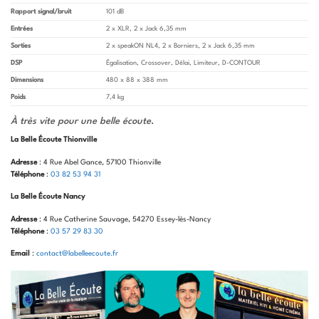
Rapport signal/bruit
101 dB
Entrées
2 x XLR, 2 x Jack 6,35 mm
Sorties
2 x speakON NL4, 2 x Borniers, 2 x Jack 6,35 mm
DSP
Égalisation, Crossover, Délai, Limiteur, D-CONTOUR
Dimensions
480 x 88 x 388 mm
Poids
7,4 kg
À très vite pour une belle écoute
.
La Belle Écoute Thionville
Adresse
: 4 Rue Abel Gance, 57100 Thionville
Téléphone
:
03 82 53 94 31
La Belle Écoute Nancy
Adresse
: 4 Rue Catherine Sauvage, 54270 Essey-lès-Nancy
Téléphone
:
03 57 29 83 30
Email
:
contact@labelleecoute.fr