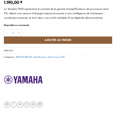
1.190,00
€
Le Yamaha PX10 représente le sommet de la gamme d’amplificateurs de puissance série
PX, alliant une réserve d’énergie impressionnante à une intelligence de traitement
numérique avancée, le tout dans une unité rackable d’une légèreté déconcertante.
Disponible sur commande
quantité de Yamaha PX10
AJOUTER AU PANIER
EAN:
N/A
Catégories :
AMPLIFICATEURS
,
Amplificateurs de Puissance HIFI