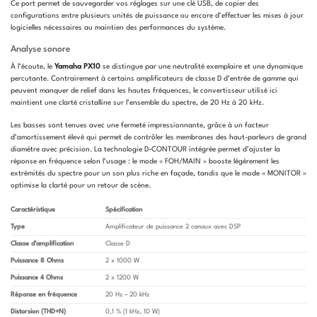
Ce port permet de sauvegarder vos réglages sur une clé USB, de copier des
configurations entre plusieurs unités de puissance ou encore d’effectuer les mises à jour
logicielles nécessaires au maintien des performances du système.
Analyse sonore
À l’écoute, le
Yamaha PX10
se distingue par une neutralité exemplaire et une dynamique
percutante. Contrairement à certains amplificateurs de classe D d’entrée de gamme qui
peuvent manquer de relief dans les hautes fréquences, le convertisseur utilisé ici
maintient une clarté cristalline sur l’ensemble du spectre, de 20 Hz à 20 kHz.
Les basses sont tenues avec une fermeté impressionnante, grâce à un facteur
d’amortissement élevé qui permet de contrôler les membranes des haut-parleurs de grand
diamètre avec précision. La technologie D-CONTOUR intégrée permet d’ajuster la
réponse en fréquence selon l’usage : le mode « FOH/MAIN » booste légèrement les
extrémités du spectre pour un son plus riche en façade, tandis que le mode « MONITOR »
optimise la clarté pour un retour de scène.
Caractéristique
Spécification
Type
Amplificateur de puissance 2 canaux avec DSP
Classe d’amplification
Classe D
Puissance 8 Ohms
2 x 1000 W
Puissance 4 Ohms
2 x 1200 W
Réponse en fréquence
20 Hz – 20 kHz
Distorsion (THD+N)
0,1 % (1 kHz, 10 W)