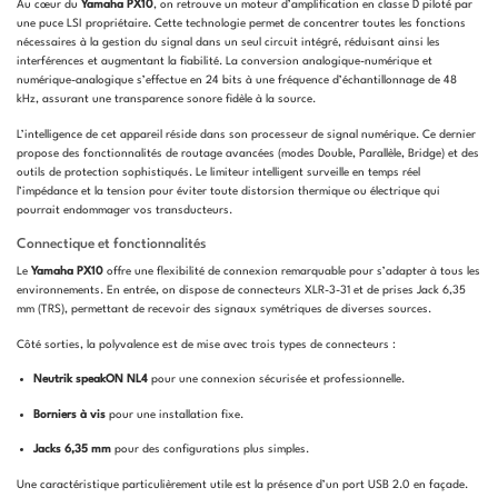
Au cœur du
Yamaha PX10
, on retrouve un moteur d’amplification en classe D piloté par
une puce LSI propriétaire. Cette technologie permet de concentrer toutes les fonctions
nécessaires à la gestion du signal dans un seul circuit intégré, réduisant ainsi les
interférences et augmentant la fiabilité. La conversion analogique-numérique et
numérique-analogique s’effectue en 24 bits à une fréquence d’échantillonnage de 48
kHz, assurant une transparence sonore fidèle à la source.
L’intelligence de cet appareil réside dans son processeur de signal numérique. Ce dernier
propose des fonctionnalités de routage avancées (modes Double, Parallèle, Bridge) et des
outils de protection sophistiqués. Le limiteur intelligent surveille en temps réel
l’impédance et la tension pour éviter toute distorsion thermique ou électrique qui
pourrait endommager vos transducteurs.
Connectique et fonctionnalités
Le
Yamaha PX10
offre une flexibilité de connexion remarquable pour s’adapter à tous les
environnements. En entrée, on dispose de connecteurs XLR-3-31 et de prises Jack 6,35
mm (TRS), permettant de recevoir des signaux symétriques de diverses sources.
Côté sorties, la polyvalence est de mise avec trois types de connecteurs :
Neutrik speakON NL4
pour une connexion sécurisée et professionnelle.
Borniers à vis
pour une installation fixe.
Jacks 6,35 mm
pour des configurations plus simples.
Une caractéristique particulièrement utile est la présence d’un port USB 2.0 en façade.