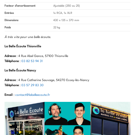
Facteur d’amortissement
Ajustable (250 ou 25)
Entrées
1x RCA, 1x XLR
Dimensions
430 x 135 x 370 mm
Poids
22 kg
À très vite pour une belle écoute
.
La Belle Écoute Thionville
Adresse
: 4 Rue Abel Gance, 57100 Thionville
Téléphone
:
03 82 53 94 31
La Belle Écoute Nancy
Adresse
: 4 Rue Catherine Sauvage, 54270 Essey-lès-Nancy
Téléphone
:
03 57 29 83 30
Email
:
contact@labelleecoute.fr