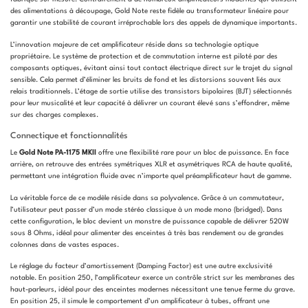
des alimentations à découpage, Gold Note reste fidèle au transformateur linéaire pour
garantir une stabilité de courant irréprochable lors des appels de dynamique importants.
L’innovation majeure de cet amplificateur réside dans sa technologie optique
propriétaire. Le système de protection et de commutation interne est piloté par des
composants optiques, évitant ainsi tout contact électrique direct sur le trajet du signal
sensible. Cela permet d’éliminer les bruits de fond et les distorsions souvent liés aux
relais traditionnels. L’étage de sortie utilise des transistors bipolaires (BJT) sélectionnés
pour leur musicalité et leur capacité à délivrer un courant élevé sans s’effondrer, même
sur des charges complexes.
Connectique et fonctionnalités
Le
Gold Note PA-1175 MKII
offre une flexibilité rare pour un bloc de puissance. En face
arrière, on retrouve des entrées symétriques XLR et asymétriques RCA de haute qualité,
permettant une intégration fluide avec n’importe quel préamplificateur haut de gamme.
La véritable force de ce modèle réside dans sa polyvalence. Grâce à un commutateur,
l’utilisateur peut passer d’un mode stéréo classique à un mode mono (bridged). Dans
cette configuration, le bloc devient un monstre de puissance capable de délivrer 520W
sous 8 Ohms, idéal pour alimenter des enceintes à très bas rendement ou de grandes
colonnes dans de vastes espaces.
Le réglage du facteur d’amortissement (Damping Factor) est une autre exclusivité
notable. En position 250, l’amplificateur exerce un contrôle strict sur les membranes des
haut-parleurs, idéal pour des enceintes modernes nécessitant une tenue ferme du grave.
En position 25, il simule le comportement d’un amplificateur à tubes, offrant une