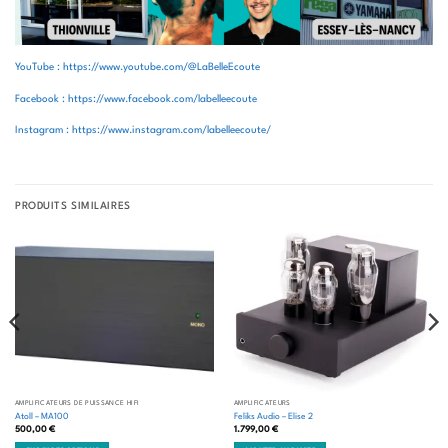
YouTube : https://www.youtube.com/@LaBelleEcoute
Facebook : https://www.facebook.com/labelleecoute
Instagram : https://www.instagram.com/labelleecoute/
PRODUITS SIMILAIRES
AMPLIFICATEURS DE PUISSANCE HIFI
AMPLIFICATEURS
Atoll – MA100
Feliks Audio – Elise 2
500,00
€
1.799,00
€