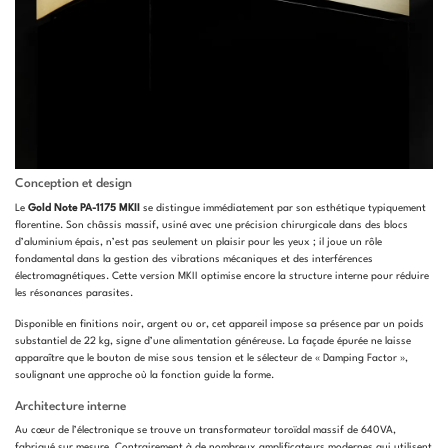
Conception et design
Le
Gold Note PA-1175 MKII
se distingue immédiatement par son esthétique typiquement
florentine. Son châssis massif, usiné avec une précision chirurgicale dans des blocs
d’aluminium épais, n’est pas seulement un plaisir pour les yeux ; il joue un rôle
fondamental dans la gestion des vibrations mécaniques et des interférences
électromagnétiques. Cette version MKII optimise encore la structure interne pour réduire
les résonances parasites.
Disponible en finitions noir, argent ou or, cet appareil impose sa présence par un poids
substantiel de 22 kg, signe d’une alimentation généreuse. La façade épurée ne laisse
apparaître que le bouton de mise sous tension et le sélecteur de « Damping Factor »,
soulignant une approche où la fonction guide la forme.
Architecture interne
Au cœur de l’électronique se trouve un transformateur toroïdal massif de 640VA,
fabriqué sur mesure. Contrairement à de nombreux amplificateurs modernes qui utilisent