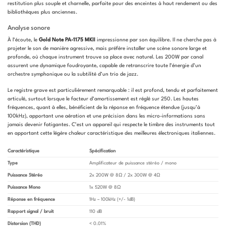
restitution plus souple et charnelle, parfaite pour des enceintes à haut rendement ou des
bibliothèques plus anciennes.
Analyse sonore
À l’écoute, le
Gold Note PA-1175 MKII
impressionne par son équilibre. Il ne cherche pas à
projeter le son de manière agressive, mais préfère installer une scène sonore large et
profonde, où chaque instrument trouve sa place avec naturel. Les 200W par canal
assurent une dynamique foudroyante, capable de retranscrire toute l’énergie d’un
orchestre symphonique ou la subtilité d’un trio de jazz.
Le registre grave est particulièrement remarquable : il est profond, tendu et parfaitement
articulé, surtout lorsque le facteur d’amortissement est réglé sur 250. Les hautes
fréquences, quant à elles, bénéficient de la réponse en fréquence étendue (jusqu’à
100kHz), apportant une aération et une précision dans les micro-informations sans
jamais devenir fatigantes. C’est un appareil qui respecte le timbre des instruments tout
en apportant cette légère chaleur caractéristique des meilleures électroniques italiennes.
Caractéristique
Spécification
Type
Amplificateur de puissance stéréo / mono
Puissance Stéréo
2x 200W @ 8Ω / 2x 300W @ 4Ω
Puissance Mono
1x 520W @ 8Ω
Réponse en fréquence
1Hz – 100kHz (+/- 1dB)
Rapport signal / bruit
110 dB
Distorsion (THD)
< 0.01%